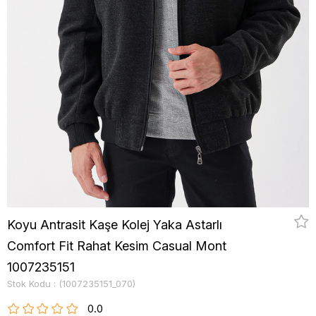
Koyu Antrasit Kaşe Kolej Yaka Astarlı
Comfort Fit Rahat Kesim Casual Mont
1007235151
Stok Kodu
(1007235151_070)
0.0