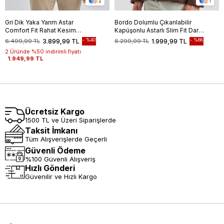
2
1
Gri Dik Yaka Yarım Astar
Bordo Dolumlu Çıkarılabilir
Comfort Fit Rahat Kesim
Kapüşonlu Astarlı Slim Fit Dar
Casual Mont 1007240150
Kesim Casual Mont
%40
%68
6.499,99 TL
3.899,99 TL
6.299,99 TL
1.999,99 TL
1007245151
2.Üründe %50 indirimli fiyatı:
1.949,99 TL
Ücretsiz Kargo
1500 TL ve Üzeri Siparişlerde
Taksit İmkanı
Tüm Alışverişlerde Geçerli
Güvenli Ödeme
%100 Güvenli Alışveriş
Hızlı Gönderi
Güvenilir ve Hızlı Kargo