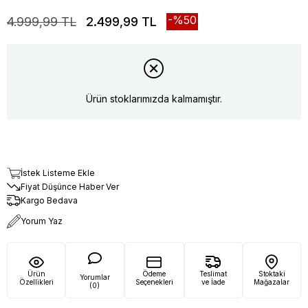
50
4.999,99 TL
2.499,99 TL
Ürün stoklarımızda kalmamıştır.
İstek Listeme Ekle
Fiyat Düşünce Haber Ver
Kargo Bedava
Yorum Yaz
Ürün
Ödeme
Teslimat
Stoktaki
Yorumlar
Özellikleri
Seçenekleri
ve İade
Mağazalar
(0)