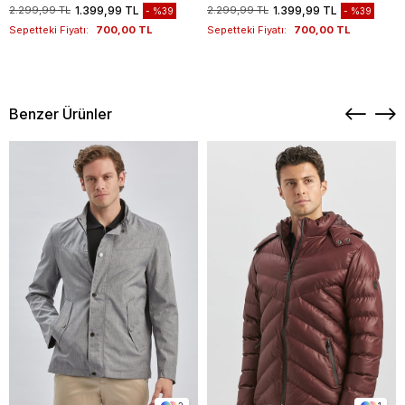
1012260151
Kazak 1012260151
2.299,99 TL
1.399,99 TL
2.299,99 TL
1.399,99 TL
%39
%39
Sepetteki Fiyatı:
700,00 TL
Sepetteki Fiyatı:
700,00 TL
Benzer Ürünler