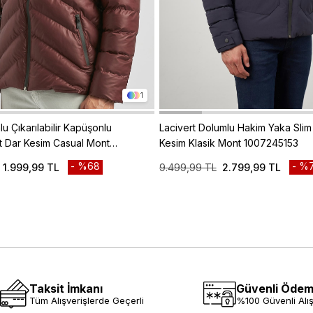
1
u Çıkarılabilir Kapüşonlu
Lacivert Dolumlu Hakim Yaka Slim 
Fit Dar Kesim Casual Mont
Kesim Klasik Mont 1007245153
%68
%7
1.999,99 TL
9.499,99 TL
2.799,99 TL
Taksit İmkanı
Güvenli Öde
Tüm Alışverişlerde Geçerli
%100 Güvenli Alış