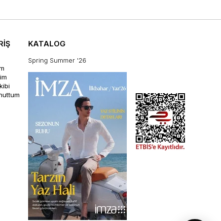
RİŞ
KATALOG
Spring Summer '26
im
rim
kibi
unuttum