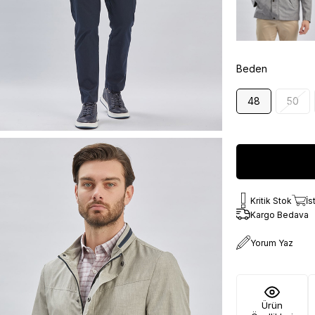
Beden
48
50
Kritik Stok
İs
Kargo Bedava
Yorum Yaz
Ürün