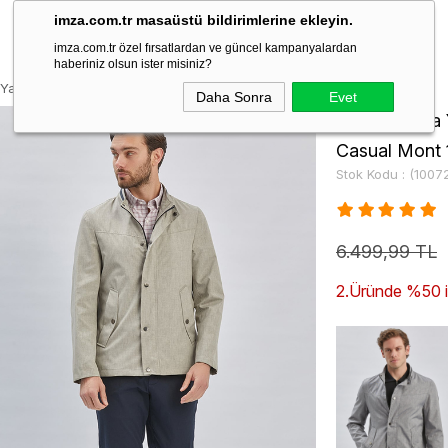
imza.com.tr masaüstü bildirimlerine ekleyin.
imza.com.tr özel fırsatlardan ve güncel kampanyalardan
haberiniz olsun ister misiniz?
 Yarım Astar Comfort Fit Rahat Kesim Casual Mont 1007240150
Daha Sonra
Evet
Bej Dik Yaka 
Casual Mont
Stok Kodu
(1007
6.499,99 TL
2.Üründe %50 ind