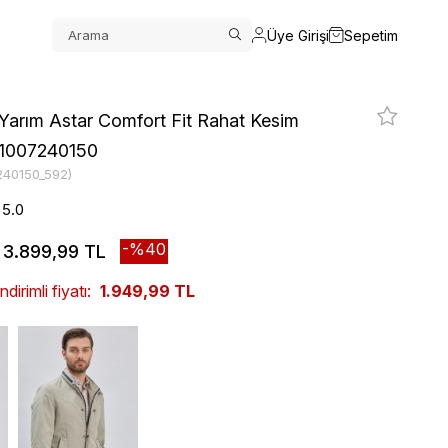
Üye Girişi
Sepetim
Yarım Astar Comfort Fit Rahat Kesim
 1007240150
240150_592)
5.0
40
3.899,99 TL
irimli fiyatı:
1.949,99 TL