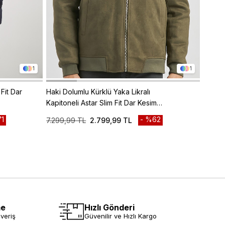
1
1
Fit Dar
Haki Dolumlu Kürklü Yaka Likralı
Camel
Kapitoneli Astar Slim Fit Dar Kesim
Desenl
Casual Mont 1007245152
Class
1
%62
7.299,99 TL
2.799,99 TL
6.999
me
Hızlı Gönderi
veriş
Güvenilir ve Hızlı Kargo