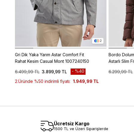
2
Gri Dik Yaka Yarım Astar Comfort Fit
Bordo Doluml
Rahat Kesim Casual Mont 1007240150
Astarlı Slim 
1007245151
%40
6.499,99 TL
3.899,99 TL
6.299,99 TL
2.Üründe %50 indirimli fiyatı:
1.949,99 TL
Ücretsiz Kargo
1500 TL ve Üzeri Siparişlerde