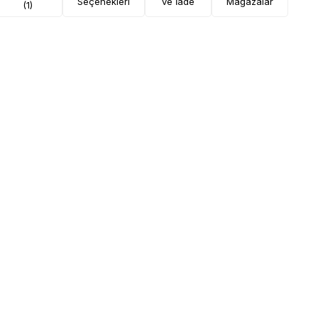
Seçenekleri
ve İade
Mağazalar
(1)