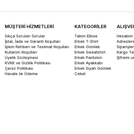
MÜŞTERİ HİZMETLERİ
KATEGORİLER
ALIŞVE
Sıkça Sorulan Sorular
Takım Elbise
Hesabım
İptal, İade ve Garanti Koşulları
Erkek T-Shirt
Adresler
İşlem Rehberi ve Teslimat Koşulları
Erkek Gömlek
Siparişle
Kullanım Koşulları
Erkek Sweatshirt
Kargo Ta
Üyelik Sözleşmesi
Erkek Pantolon
Şifremi 
KVKK ve Gizlilik Politikası
Erkek Ayakkabı
Çerez Politikası
Erkek Siyah Gömlek
Havale ile Ödeme
Ceket