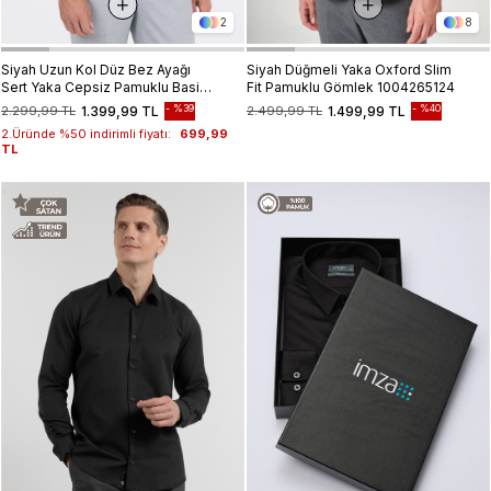
2
8
Siyah Uzun Kol Düz Bez Ayağı
Siyah Düğmeli Yaka Oxford Slim
Sert Yaka Cepsiz Pamuklu Basic
Fit Pamuklu Gömlek 1004265124
Slim Fit Gömlek 1004250057
%39
%40
2.299,99 TL
1.399,99 TL
2.499,99 TL
1.499,99 TL
2.Üründe %50 indirimli fiyatı:
699,99
TL