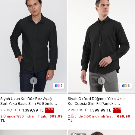
2
6
Siyah Uzun Kol Düz Bez Ayağı
Siyah Oxford Düğmeli Yaka Uzun
Sert Yaka Basic Slim Fit Gömlek
Kol Cepsiz Slim Fit Pamuklu
1004245057
Gömlek 1004260182
%39
%39
2.299,99 TL
1.399,99 TL
2.299,99 TL
1.399,99 TL
2.Üründe %50 indirimli fiyatı:
699,99
2.Üründe %50 indirimli fiyatı:
699,99
TL
TL