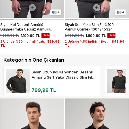
4
4
Siyah Kol Desenli Armürlü
Siyah Sert Yaka Slim Fit %100
Düğmeli Yaka Cepsiz Pamuklu
Pamuk Gömlek 1004245324
Casual Slim Fit Gömlek
%40
%39
1.999,99 TL
1.199,99 TL
2.799,99 TL
1.699,99 TL
1004250206
2.Üründe %50 indirimli fiyatı:
599,99
2.Üründe %50 indirimli fiyatı:
849,99
TL
TL
Kategorinin Öne Çıkanları
Siyah Uzun Kol Kendinden Desenli
Armürlü Sert Yaka Classic Slim Fit
Gömlek 1004245153
799,99 TL