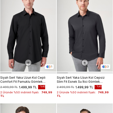
1
3
Siyah Sert Yaka Uzun Kol Cepli
Siyah Sert Yaka Uzun Kol Cepsiz
Comfort Fit Pamuklu Gömlek
Slim Fit Esnek Su İtici Gömlek
1004260179
1004260234
%40
%40
2.499,99 TL
1.499,99 TL
2.499,99 TL
1.499,99 TL
2.Üründe %50 indirimli fiyatı:
749,99
2.Üründe %50 indirimli fiyatı:
749,99
TL
TL