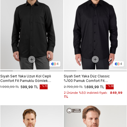
4
4
Siyah Sert Yaka Uzun Kol Cepli
Siyah Sert Yaka Düz Classic
Comfort Fit Pamuklu Gömlek
%100 Pamuk Comfort Fit
1004255285
Gömlek 1004250323
%70
%39
1.999,99 TL
599,99 TL
2.799,99 TL
1.699,99 TL
2.Üründe %50 indirimli fiyatı:
849,99
TL