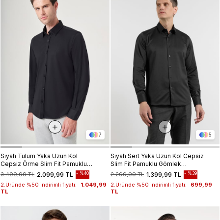
7
5
Siyah Tulum Yaka Uzun Kol
Siyah Sert Yaka Uzun Kol Cepsiz
Cepsiz Örme Slim Fit Pamuklu
Slim Fit Pamuklu Gömlek
Gömlek 1004260208
1004255228
%40
%39
3.499,99 TL
2.099,99 TL
2.299,99 TL
1.399,99 TL
2.Üründe %50 indirimli fiyatı:
1.049,99
2.Üründe %50 indirimli fiyatı:
699,99
TL
TL