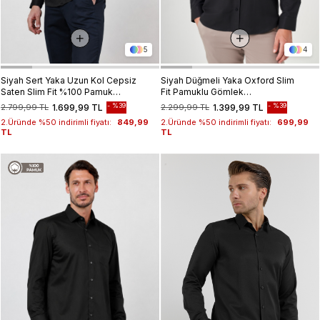
5
4
Siyah Sert Yaka Uzun Kol Cepsiz
Siyah Düğmeli Yaka Oxford Slim
Saten Slim Fit %100 Pamuk
Fit Pamuklu Gömlek
Gömlek 1004260424
1004265284
%39
%39
2.799,99 TL
1.699,99 TL
2.299,99 TL
1.399,99 TL
2.Üründe %50 indirimli fiyatı:
849,99
2.Üründe %50 indirimli fiyatı:
699,99
TL
TL