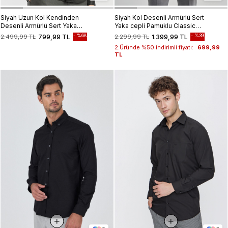
Siyah Uzun Kol Kendinden
Siyah Kol Desenli Armürlü Sert
Desenli Armürlü Sert Yaka
Yaka cepli Pamuklu Classic
Classic Slim Fit Gömlek
Comfort Fit Gömlek 1004250171
%68
%39
2.499,99 TL
799,99 TL
2.299,99 TL
1.399,99 TL
1004245153
2.Üründe %50 indirimli fiyatı:
699,99
TL