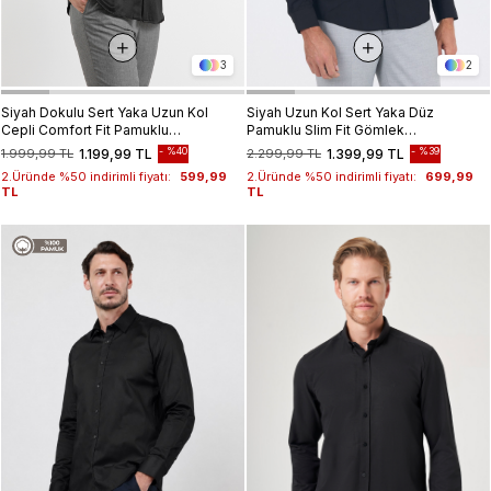
3
2
Siyah Dokulu Sert Yaka Uzun Kol
Siyah Uzun Kol Sert Yaka Düz
Cepli Comfort Fit Pamuklu
Pamuklu Slim Fit Gömlek
Gömlek 1004255269
1004260057
%40
%39
1.999,99 TL
1.199,99 TL
2.299,99 TL
1.399,99 TL
2.Üründe %50 indirimli fiyatı:
599,99
2.Üründe %50 indirimli fiyatı:
699,99
TL
TL