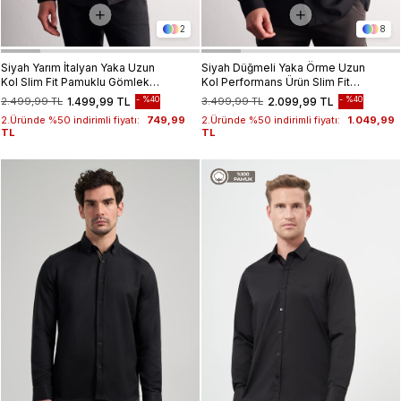
2
8
Siyah Yarım İtalyan Yaka Uzun
Siyah Düğmeli Yaka Örme Uzun
Kol Slim Fit Pamuklu Gömlek
Kol Performans Ürün Slim Fit
1004255189
Esnek Gömlek 1004255270
%40
%40
2.499,99 TL
1.499,99 TL
3.499,99 TL
2.099,99 TL
2.Üründe %50 indirimli fiyatı:
749,99
2.Üründe %50 indirimli fiyatı:
1.049,99
TL
TL