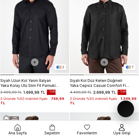
2
7
Siyah Uzun Kol Yarım İtalyan
Siyah Kol Düz Keten Düğmeli
Yaka Kolay Ütü Slim Fit Pamuklu
Yaka Cepsiz Casual Comfort Fit
Gömlek 1004250267
Gömlek 1004250114
%40
%40
2.499,99 TL
1.499,99 TL
4.499,99 TL
2.699,99 TL
2.Üründe %50 indirimli fiyatı:
749,99
2.Üründe %50 indirimli fiyatı:
1.349,99
TL
TL
Ana Sayfa
Sepetim
Favorilerim
Üye Girişi