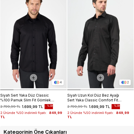
4
2
Siyah Sert Yaka Düz Classic
Siyah Uzun Kol Düz Bez Ayağı
%100 Pamuk Slim Fit Gömlek
Sert Yaka Classic Comfort Fit
1004250324
Gömlek 1004245323
%39
%39
2.799,99 TL
1.699,99 TL
2.799,99 TL
1.699,99 TL
2.Üründe %50 indirimli fiyatı:
849,99
2.Üründe %50 indirimli fiyatı:
849,99
TL
TL
Kategorinin Öne Çıkanları