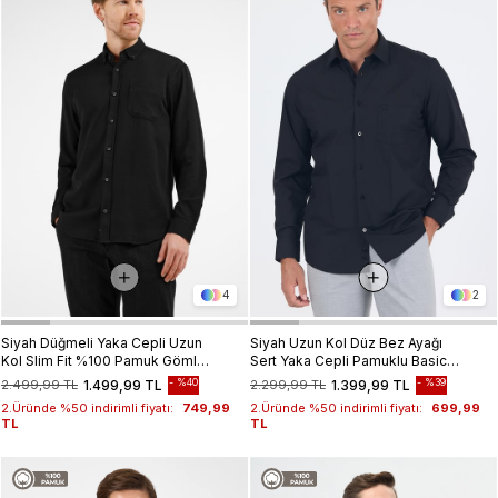
4
2
Siyah Düğmeli Yaka Cepli Uzun
Siyah Uzun Kol Düz Bez Ayağı
Kol Slim Fit %100 Pamuk Gömlek
Sert Yaka Cepli Pamuklu Basic
1004255213
Comfort Fit Gömlek 1004250051
%40
%39
2.499,99 TL
1.499,99 TL
2.299,99 TL
1.399,99 TL
2.Üründe %50 indirimli fiyatı:
749,99
2.Üründe %50 indirimli fiyatı:
699,99
TL
TL