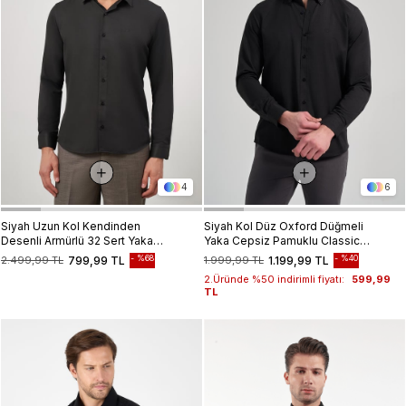
4
6
Siyah Uzun Kol Kendinden
Siyah Kol Düz Oxford Düğmeli
Desenli Armürlü 32 Sert Yaka
Yaka Cepsiz Pamuklu Classic
Classic Slim Fit Gömlek
Slim Fit Gömlek 1004250168
%68
%40
2.499,99 TL
799,99 TL
1.999,99 TL
1.199,99 TL
1004245152
2.Üründe %50 indirimli fiyatı:
599,99
TL