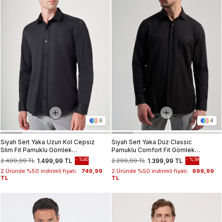
6
4
Siyah Sert Yaka Uzun Kol Cepsiz
Siyah Sert Yaka Düz Classic
Slim Fit Pamuklu Gömlek
Pamuklu Comfort Fit Gömlek
1004260213
1004250213
%40
%39
2.499,99 TL
1.499,99 TL
2.299,99 TL
1.399,99 TL
2.Üründe %50 indirimli fiyatı:
749,99
2.Üründe %50 indirimli fiyatı:
699,99
TL
TL