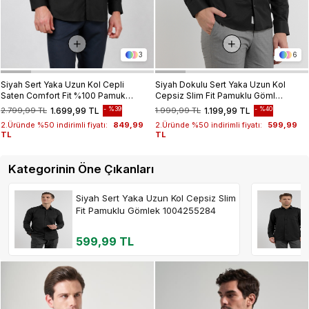
3
6
Siyah Sert Yaka Uzun Kol Cepli
Siyah Dokulu Sert Yaka Uzun Kol
Saten Comfort Fit %100 Pamuk
Cepsiz Slim Fit Pamuklu Gömlek
Gömlek 1004260423
1004255283
%39
%40
2.799,99 TL
1.699,99 TL
1.999,99 TL
1.199,99 TL
2.Üründe %50 indirimli fiyatı:
849,99
2.Üründe %50 indirimli fiyatı:
599,99
TL
TL
Kategorinin Öne Çıkanları
Siyah Sert Yaka Uzun Kol Cepsiz Slim
Fit Pamuklu Gömlek 1004255284
599,99 TL