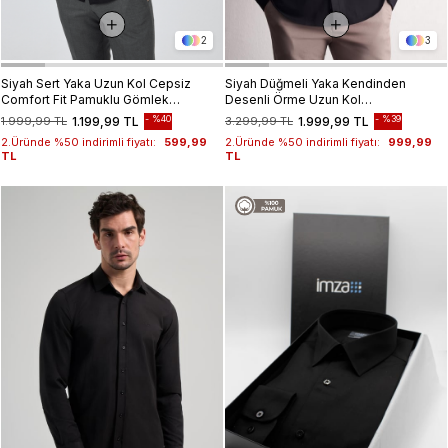
2
3
Siyah Sert Yaka Uzun Kol Cepsiz
Siyah Düğmeli Yaka Kendinden
Comfort Fit Pamuklu Gömlek
Desenli Örme Uzun Kol
1004255287
Performans Ürün Slim Fit %100
%40
%39
1.999,99 TL
1.199,99 TL
3.299,99 TL
1.999,99 TL
Pamuk Gömlek 1004255272
2.Üründe %50 indirimli fiyatı:
599,99
2.Üründe %50 indirimli fiyatı:
999,99
TL
TL