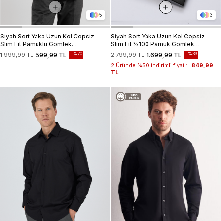
5
3
Siyah Sert Yaka Uzun Kol Cepsiz
Siyah Sert Yaka Uzun Kol Cepsiz
Slim Fit Pamuklu Gömlek
Slim Fit %100 Pamuk Gömlek
1004255284
1004260324
%70
%39
1.999,99 TL
599,99 TL
2.799,99 TL
1.699,99 TL
2.Üründe %50 indirimli fiyatı:
849,99
TL