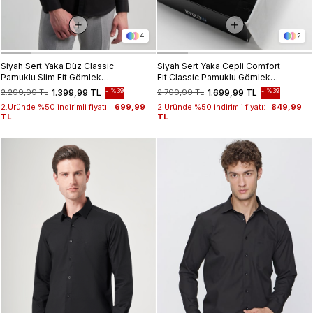
4
2
Siyah Sert Yaka Düz Classic
Siyah Sert Yaka Cepli Comfort
Pamuklu Slim Fit Gömlek
Fit Classic Pamuklu Gömlek
1004250214
1004255323
%39
%39
2.299,99 TL
1.399,99 TL
2.799,99 TL
1.699,99 TL
2.Üründe %50 indirimli fiyatı:
699,99
2.Üründe %50 indirimli fiyatı:
849,99
TL
TL