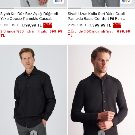
5
2
Siyah Kol Düz Bez Ayağı Düğmeli
Siyah Uzun Kollu Sert Yaka Cepli
Yaka Cepsiz Pamuklu Casual
Pamuklu Basic Comfort Fit Rahat
Slim Fit Gömlek 1004250212
Kesim Gömlek 1004240051
%40
%39
1.999,99 TL
1.199,99 TL
2.299,99 TL
1.399,99 TL
2.Üründe %50 indirimli fiyatı:
599,99
2.Üründe %50 indirimli fiyatı:
699,99
TL
TL