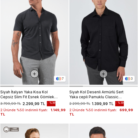
7
3
Siyah İtalyan Yaka Kısa Kol
Siyah Kol Desenli Armürlü Sert
Cepsiz Slim Fit Esnek Gömlek
Yaka cepli Pamuklu Classic
1004260159
Comfort Fit Gömlek 1004250178
%39
%39
3.799,99 TL
2.299,99 TL
2.299,99 TL
1.399,99 TL
2.Üründe %50 indirimli fiyatı:
1.149,99
2.Üründe %50 indirimli fiyatı:
699,99
TL
TL