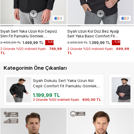
2
2
Siyah Sert Yaka Uzun Kol Cepsiz
Siyah Uzun Kol Düz Bez Ayağı
Slim Fit Pamuklu Gömlek
Sert Yaka Basic Comfort Fit
1004260181
Gömlek 1004245051
%40
%39
2.499,99 TL
1.499,99 TL
2.299,99 TL
1.399,99 TL
2.Üründe %50 indirimli fiyatı:
749,99
2.Üründe %50 indirimli fiyatı:
699,99
TL
TL
Kategorinin Öne Çıkanları
Siyah Dokulu Sert Yaka Uzun Kol
Cepli Comfort Fit Pamuklu Gömlek
1004255269
1.199,99 TL
2.Üründe %50 indirimli fiyatı:
600,00 TL