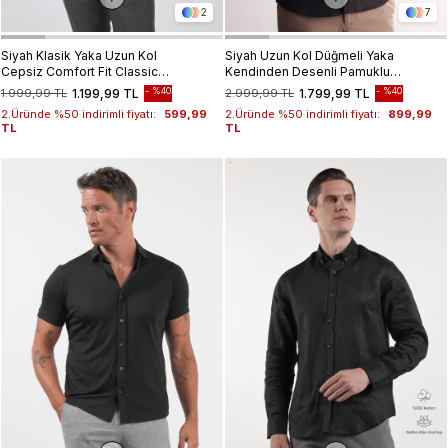
2
7
Siyah Klasik Yaka Uzun Kol
Siyah Uzun Kol Düğmeli Yaka
Cepsiz Comfort Fit Classic
Kendinden Desenli Pamuklu
Pamuklu Gömlek Gömlek
Slim Fit Gömlek 1004255267
%40
%40
1.999,99 TL
1.199,99 TL
2.999,99 TL
1.799,99 TL
1004250287
2.Üründe %50 indirimli fiyatı:
599,99
2.Üründe %50 indirimli fiyatı:
899,99
TL
TL