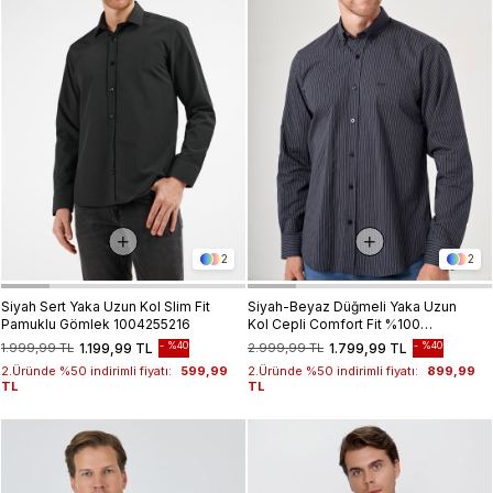
2
2
Siyah Sert Yaka Uzun Kol Slim Fit
Siyah-Beyaz Düğmeli Yaka Uzun
Pamuklu Gömlek 1004255216
Kol Cepli Comfort Fit %100
Pamuk Gömlek 1004260212
%40
%40
1.999,99 TL
1.199,99 TL
2.999,99 TL
1.799,99 TL
2.Üründe %50 indirimli fiyatı:
599,99
2.Üründe %50 indirimli fiyatı:
899,99
TL
TL