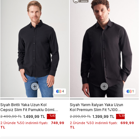
4
1
Siyah Biritli Yaka Uzun Kol
Siyah Yarım İtalyan Yaka Uzun
Cepsiz Slim Fit Pamuklu Gömlek
Kol Premium Slim Fit %100
1004260207
Pamuk Gömlek 1004255196
%40
%39
2.499,99 TL
1.499,99 TL
2.299,99 TL
1.399,99 TL
2.Üründe %50 indirimli fiyatı:
749,99
2.Üründe %50 indirimli fiyatı:
699,99
TL
TL