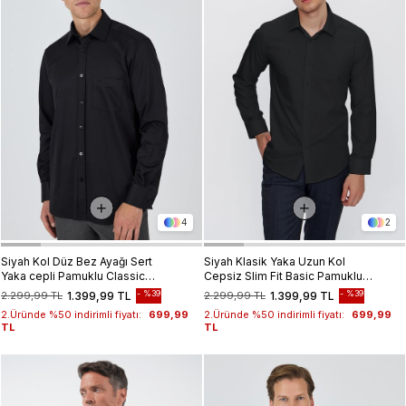
4
2
Siyah Kol Düz Bez Ayağı Sert
Siyah Klasik Yaka Uzun Kol
Yaka cepli Pamuklu Classic
Cepsiz Slim Fit Basic Pamuklu
Comfort Fit Gömlek 1004250210
Gömlek 1004255057
%39
%39
2.299,99 TL
1.399,99 TL
2.299,99 TL
1.399,99 TL
2.Üründe %50 indirimli fiyatı:
699,99
2.Üründe %50 indirimli fiyatı:
699,99
TL
TL