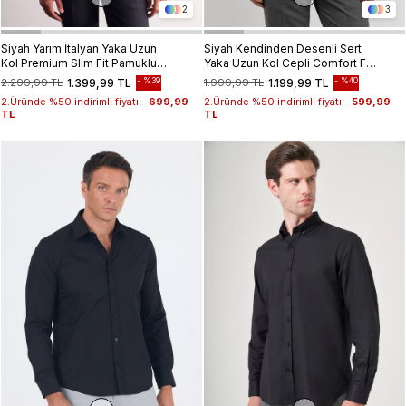
2
3
Siyah Yarım İtalyan Yaka Uzun
Siyah Kendinden Desenli Sert
Kol Premium Slim Fit Pamuklu
Yaka Uzun Kol Cepli Comfort Fit
Gömlek 1004255198
Pamuklu Gömlek 1004255206
%39
%40
2.299,99 TL
1.399,99 TL
1.999,99 TL
1.199,99 TL
2.Üründe %50 indirimli fiyatı:
699,99
2.Üründe %50 indirimli fiyatı:
599,99
TL
TL