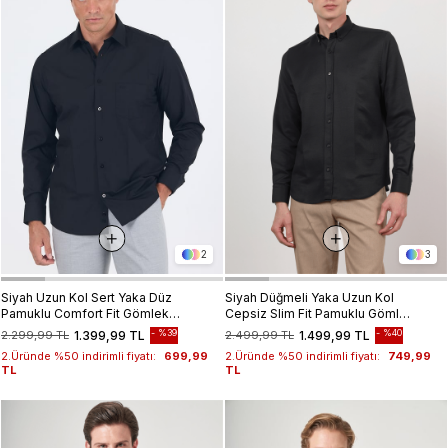
2
3
Siyah Uzun Kol Sert Yaka Düz
Siyah Düğmeli Yaka Uzun Kol
Pamuklu Comfort Fit Gömlek
Cepsiz Slim Fit Pamuklu Gömlek
1004260051
1004260203
%39
%40
2.299,99 TL
1.399,99 TL
2.499,99 TL
1.499,99 TL
2.Üründe %50 indirimli fiyatı:
699,99
2.Üründe %50 indirimli fiyatı:
749,99
TL
TL