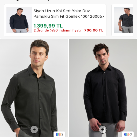
Siyah Uzun Kol Sert Yaka Düz
Pamuklu Slim Fit Gömlek 1004260057
1.399,99 TL
2.Üründe %50 indirimli fiyatı:
700,00 TL
2
3