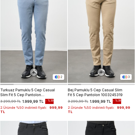
2
3
Turkuaz Pamuklu 5 Cep Casual
Bej Pamuklu 5 Cep Casual Slim
Slim Fit 5 Cep Pantolon
Fit 5 Cep Pantolon 1003245319
1003245318
%39
%39
3.299,99 TL
1.999,99 TL
3.299,99 TL
1.999,99 TL
2.Üründe %50 indirimli fiyatı:
999,99
2.Üründe %50 indirimli fiyatı:
999,99
TL
TL