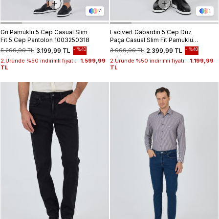
7
1
Gri Pamuklu 5 Cep Casual Slim
Lacivert Gabardin 5 Cep Düz
Fit 5 Cep Pantolon 1003250318
Paça Casual Slim Fit Pamuklu
Denim Pantolon 1023250154
%40
%40
5.299,99 TL
3.199,99 TL
3.999,99 TL
2.399,99 TL
2.Üründe %50 indirimli fiyatı:
1.599,99
2.Üründe %50 indirimli fiyatı:
1.199,99
TL
TL