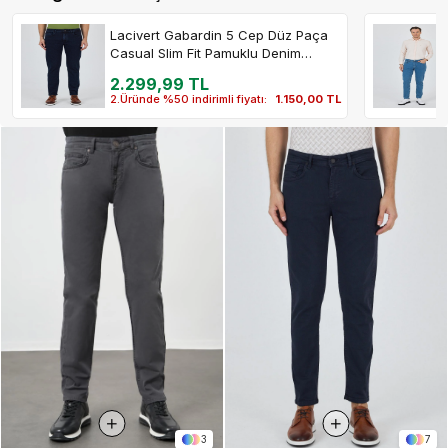
Lacivert Gabardin 5 Cep Düz Paça
Casual Slim Fit Pamuklu Denim
Pantolon 1023250151
2.299,99 TL
2.Üründe %50 indirimli fiyatı:
1.150,00 TL
3
7