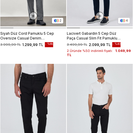
2
4
Siyah Düz Cord Pamuklu 5 Cep
Lacivert Gabardin 5 Cep Düz
Oversize Casual Denim
Paça Casual Slim Fit Pamuklu
Pantolon 1023245156
Denim Pantolon 1023250150
%68
%40
3.999,99 TL
1.299,99 TL
3.499,99 TL
2.099,99 TL
2.Üründe %50 indirimli fiyatı:
1.049,99
TL