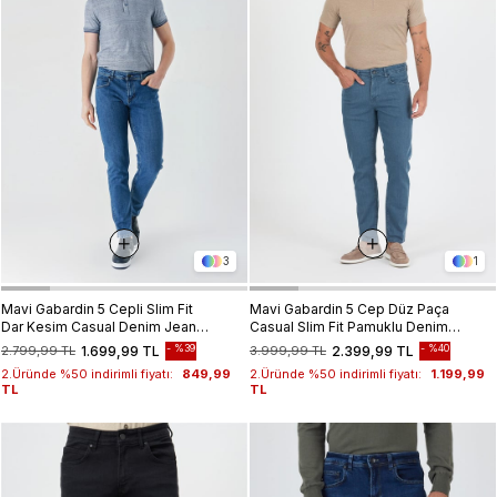
3
1
Mavi Gabardin 5 Cepli Slim Fit
Mavi Gabardin 5 Cep Düz Paça
Dar Kesim Casual Denim Jean
Casual Slim Fit Pamuklu Denim
Kot Pantolon 1023240150
Pantolon 1023250157
%39
%40
2.799,99 TL
1.699,99 TL
3.999,99 TL
2.399,99 TL
2.Üründe %50 indirimli fiyatı:
849,99
2.Üründe %50 indirimli fiyatı:
1.199,99
TL
TL