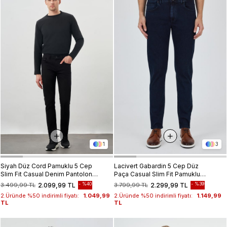
1
3
Siyah Düz Cord Pamuklu 5 Cep
Lacivert Gabardin 5 Cep Düz
Slim Fit Casual Denim Pantolon
Paça Casual Slim Fit Pamuklu
1023245350
Denim Pantolon 1023250151
%40
%39
3.499,99 TL
2.099,99 TL
3.799,99 TL
2.299,99 TL
2.Üründe %50 indirimli fiyatı:
1.049,99
2.Üründe %50 indirimli fiyatı:
1.149,99
TL
TL