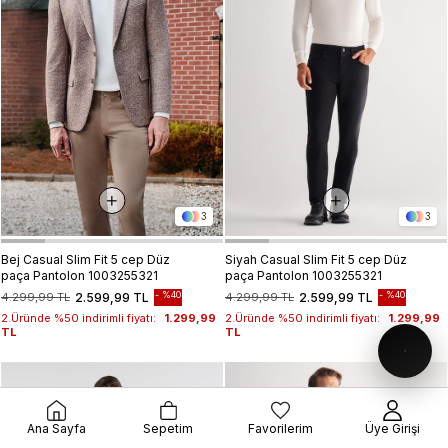
3
3
Bej Casual Slim Fit 5 cep Düz
Siyah Casual Slim Fit 5 cep Düz
paça Pantolon 1003255321
paça Pantolon 1003255321
%40
%40
4.299,99 TL
2.599,99 TL
4.299,99 TL
2.599,99 TL
2.Üründe %50 indirimli fiyatı:
1.299,99
2.Üründe %50 indirimli fiyatı:
1.299,99
TL
TL
Ana Sayfa
Sepetim
Favorilerim
Üye Girişi