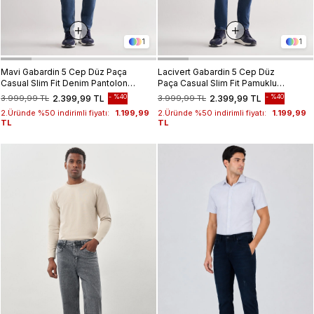
1
1
Mavi Gabardin 5 Cep Düz Paça
Lacivert Gabardin 5 Cep Düz
Casual Slim Fit Denim Pantolon
Paça Casual Slim Fit Pamuklu
1023255152-
Denim Pantolon 1023255151
%40
%40
3.999,99 TL
2.399,99 TL
3.999,99 TL
2.399,99 TL
2.Üründe %50 indirimli fiyatı:
1.199,99
2.Üründe %50 indirimli fiyatı:
1.199,99
TL
TL