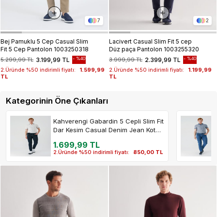
7
2
Bej Pamuklu 5 Cep Casual Slim
Lacivert Casual Slim Fit 5 cep
Fit 5 Cep Pantolon 1003250318
Düz paça Pantolon 1003255320
%40
%40
5.299,99 TL
3.199,99 TL
3.999,99 TL
2.399,99 TL
2.Üründe %50 indirimli fiyatı:
1.599,99
2.Üründe %50 indirimli fiyatı:
1.199,99
TL
TL
Kategorinin Öne Çıkanları
Kahverengi Gabardin 5 Cepli Slim Fit
Dar Kesim Casual Denim Jean Kot
Pantolon 1023240150
1.699,99 TL
2.Üründe %50 indirimli fiyatı:
850,00 TL