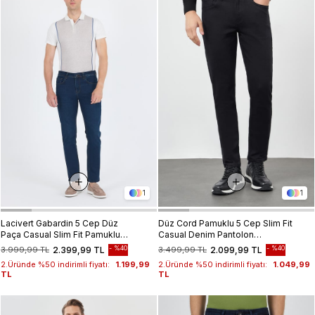
1
1
Lacivert Gabardin 5 Cep Düz
Düz Cord Pamuklu 5 Cep Slim Fit
Paça Casual Slim Fit Pamuklu
Casual Denim Pantolon
Denim Pantolon 1023250153
1023245250
%40
%40
3.999,99 TL
2.399,99 TL
3.499,99 TL
2.099,99 TL
2.Üründe %50 indirimli fiyatı:
1.199,99
2.Üründe %50 indirimli fiyatı:
1.049,99
TL
TL