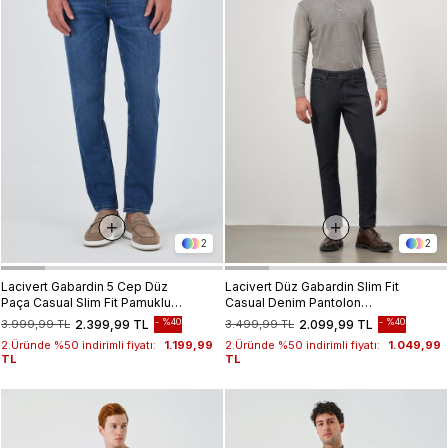
2
2
Lacivert Gabardin 5 Cep Düz
Lacivert Düz Gabardin Slim Fit
Paça Casual Slim Fit Pamuklu
Casual Denim Pantolon
Denim Pantolon 1023250156
1023245152
%40
%40
3.999,99 TL
2.399,99 TL
3.499,99 TL
2.099,99 TL
2.Üründe %50 indirimli fiyatı:
1.199,99
2.Üründe %50 indirimli fiyatı:
1.049,99
TL
TL