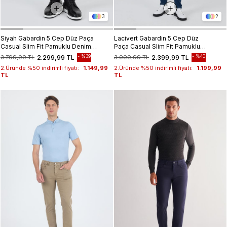
3
2
Siyah Gabardin 5 Cep Düz Paça
Lacivert Gabardin 5 Cep Düz
Casual Slim Fit Pamuklu Denim
Paça Casual Slim Fit Pamuklu
Pantolon 1023250151
Denim Pantolon 1023250155
%39
%40
3.799,99 TL
2.299,99 TL
3.999,99 TL
2.399,99 TL
2.Üründe %50 indirimli fiyatı:
1.149,99
2.Üründe %50 indirimli fiyatı:
1.199,99
TL
TL