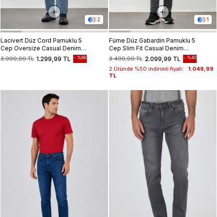
2
1
Lacivert Düz Cord Pamuklu 5
Füme Düz Gabardin Pamuklu 5
Cep Oversize Casual Denim
Cep Slim Fit Casual Denim
Pantolon 1023245156
Pantolon 1023245158
%68
%40
3.999,99 TL
1.299,99 TL
3.499,99 TL
2.099,99 TL
2.Üründe %50 indirimli fiyatı:
1.049,99
TL