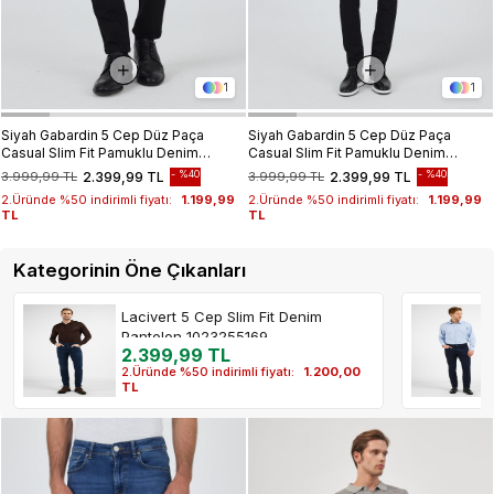
1
1
Siyah Gabardin 5 Cep Düz Paça
Siyah Gabardin 5 Cep Düz Paça
Casual Slim Fit Pamuklu Denim
Casual Slim Fit Pamuklu Denim
Pantolon
Pantolon 1023250158
%40
%40
3.999,99 TL
2.399,99 TL
3.999,99 TL
2.399,99 TL
2.Üründe %50 indirimli fiyatı:
1.199,99
2.Üründe %50 indirimli fiyatı:
1.199,99
TL
TL
Kategorinin Öne Çıkanları
Lacivert 5 Cep Slim Fit Denim
Pantolon 1023255169
2.399,99 TL
2.Üründe %50 indirimli fiyatı:
1.200,00
TL