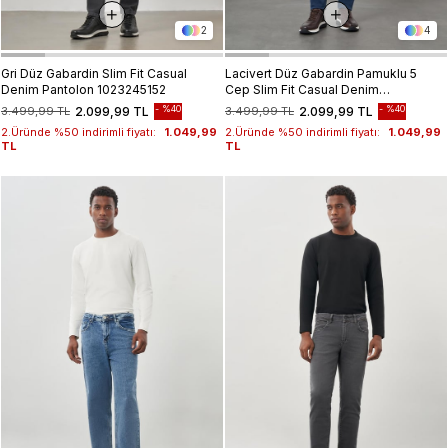
2
4
Gri Düz Gabardin Slim Fit Casual
Lacivert Düz Gabardin Pamuklu 5
Denim Pantolon 1023245152
Cep Slim Fit Casual Denim
Pantolon 1023245155
%40
%40
3.499,99 TL
2.099,99 TL
3.499,99 TL
2.099,99 TL
2.Üründe %50 indirimli fiyatı:
1.049,99
2.Üründe %50 indirimli fiyatı:
1.049,99
TL
TL