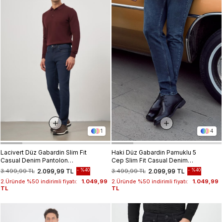
1
4
Lacivert Düz Gabardin Slim Fit
Haki Düz Gabardin Pamuklu 5
Casual Denim Pantolon
Cep Slim Fit Casual Denim
1023245154
Pantolon 1023245155
%40
%40
3.499,99 TL
2.099,99 TL
3.499,99 TL
2.099,99 TL
2.Üründe %50 indirimli fiyatı:
1.049,99
2.Üründe %50 indirimli fiyatı:
1.049,99
TL
TL