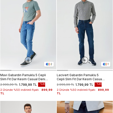
2
1
Mavi Gabardin Pamuklu 5 Cepli
Lacivert Gabardin Pamuklu 5
Slim Fit Dar Kesim Casual Denim
Cepli Slim Fit Dar Kesim Casual
Pantolon 1023240154
Denim Pantolon 1023240152
%40
%40
2.999,99 TL
1.799,99 TL
2.999,99 TL
1.799,99 TL
2.Üründe %50 indirimli fiyatı:
899,99
2.Üründe %50 indirimli fiyatı:
899,99
TL
TL