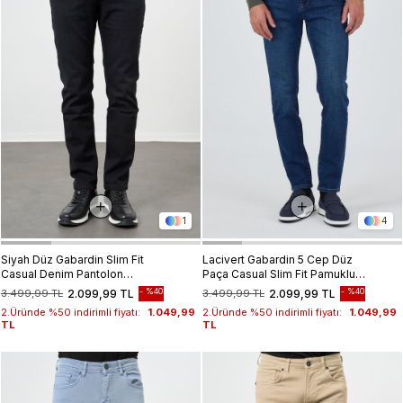
1
4
Siyah Düz Gabardin Slim Fit
Lacivert Gabardin 5 Cep Düz
Casual Denim Pantolon
Paça Casual Slim Fit Pamuklu
1023245153
Denim Pantolon 1023250150
%40
%40
3.499,99 TL
2.099,99 TL
3.499,99 TL
2.099,99 TL
2.Üründe %50 indirimli fiyatı:
1.049,99
2.Üründe %50 indirimli fiyatı:
1.049,99
TL
TL