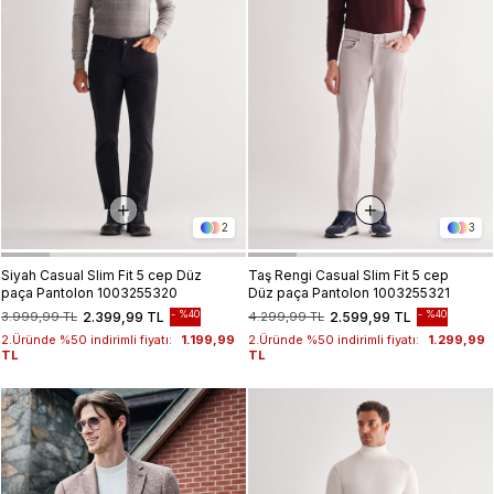
2
3
Siyah Casual Slim Fit 5 cep Düz
Taş Rengi Casual Slim Fit 5 cep
paça Pantolon 1003255320
Düz paça Pantolon 1003255321
%40
%40
3.999,99 TL
2.399,99 TL
4.299,99 TL
2.599,99 TL
2.Üründe %50 indirimli fiyatı:
1.199,99
2.Üründe %50 indirimli fiyatı:
1.299,99
TL
TL