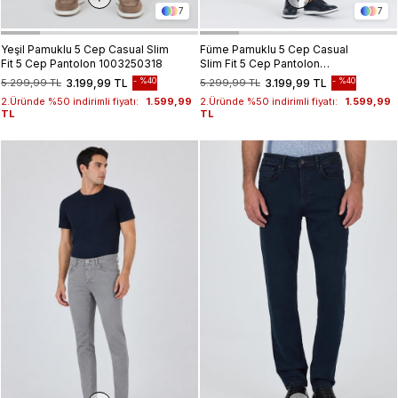
7
7
Yeşil Pamuklu 5 Cep Casual Slim
Füme Pamuklu 5 Cep Casual
Fit 5 Cep Pantolon 1003250318
Slim Fit 5 Cep Pantolon
1003250318
%40
%40
5.299,99 TL
3.199,99 TL
5.299,99 TL
3.199,99 TL
2.Üründe %50 indirimli fiyatı:
1.599,99
2.Üründe %50 indirimli fiyatı:
1.599,99
TL
TL