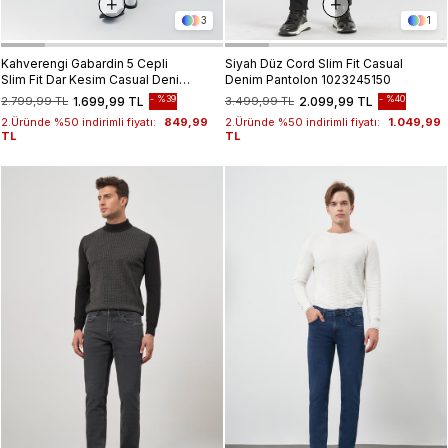
3
1
Kahverengi Gabardin 5 Cepli
Siyah Düz Cord Slim Fit Casual
Slim Fit Dar Kesim Casual Denim
Denim Pantolon 1023245150
Jean Kot Pantolon 1023240150
%39
%40
2.799,99 TL
1.699,99 TL
3.499,99 TL
2.099,99 TL
2.Üründe %50 indirimli fiyatı:
849,99
2.Üründe %50 indirimli fiyatı:
1.049,99
TL
TL