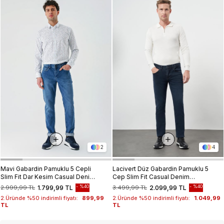
2
4
Mavi Gabardin Pamuklu 5 Cepli
Lacivert Düz Gabardin Pamuklu 5
Slim Fit Dar Kesim Casual Denim
Cep Slim Fit Casual Denim
Pantolon 1023240154
Pantolon 1023245155
%40
%40
2.999,99 TL
1.799,99 TL
3.499,99 TL
2.099,99 TL
2.Üründe %50 indirimli fiyatı:
899,99
2.Üründe %50 indirimli fiyatı:
1.049,99
TL
TL