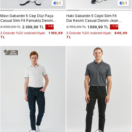
2
3
Mavi Gabardin 5 Cep Düz Paça
Haki Gabardin 5 Cepli Slim Fit
Casual Slim Fit Pamuklu Denim
Dar Kesim Casual Denim Jean
Pantolon 1023250155
Kot Pantolon 1023240150
%40
%39
3.999,99 TL
2.399,99 TL
2.799,99 TL
1.699,99 TL
2.Üründe %50 indirimli fiyatı:
1.199,99
2.Üründe %50 indirimli fiyatı:
849,99
TL
TL