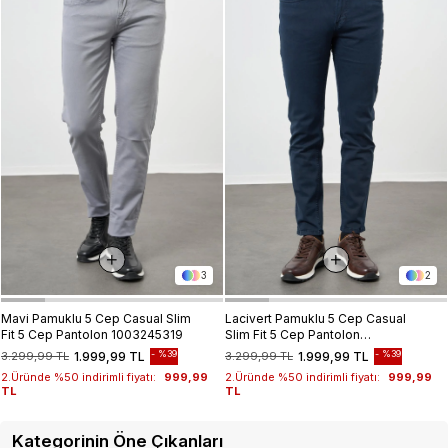
3
2
Mavi Pamuklu 5 Cep Casual Slim
Lacivert Pamuklu 5 Cep Casual
Fit 5 Cep Pantolon 1003245319
Slim Fit 5 Cep Pantolon
1003245318
%39
%39
3.299,99 TL
1.999,99 TL
3.299,99 TL
1.999,99 TL
2.Üründe %50 indirimli fiyatı:
999,99
2.Üründe %50 indirimli fiyatı:
999,99
TL
TL
Kategorinin Öne Çıkanları