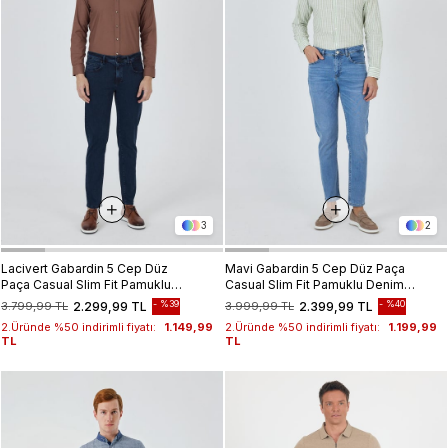
3
2
Lacivert Gabardin 5 Cep Düz
Mavi Gabardin 5 Cep Düz Paça
Paça Casual Slim Fit Pamuklu
Casual Slim Fit Pamuklu Denim
Denim Pantolon 1023250151
Pantolon 1023250156
%39
%40
3.799,99 TL
2.299,99 TL
3.999,99 TL
2.399,99 TL
2.Üründe %50 indirimli fiyatı:
1.149,99
2.Üründe %50 indirimli fiyatı:
1.199,99
TL
TL