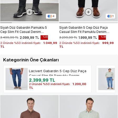
4
1
Siyah Düz Gabardin Pamuklu 5
Siyah Gabardin 5 Cep Düz Paça
Cep Slim Fit Casual Denim
Casual Slim Fit Pamuklu Denim
Pantolon 1023245155
Pantolon 1023250152
%40
%39
3.499,99 TL
2.099,99 TL
3.299,99 TL
1.999,99 TL
2.Üründe %50 indirimli fiyatı:
1.049,99
2.Üründe %50 indirimli fiyatı:
999,99
TL
TL
Kategorinin Öne Çıkanları
Lacivert Gabardin 5 Cep Düz Paça
Casual Slim Fit Pamuklu Denim
2.399,99 TL
Pantolon 1023250156
2.Üründe %50 indirimli fiyatı:
1.200,00
TL