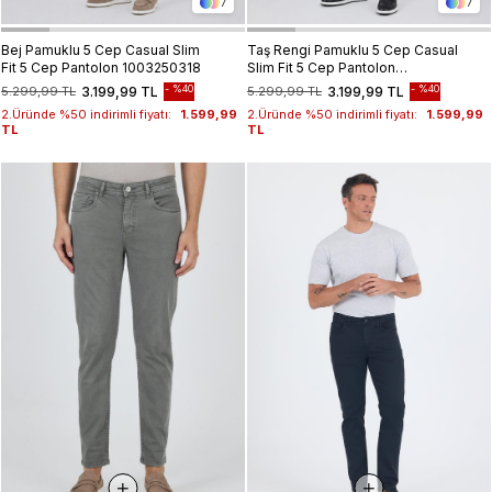
7
7
Bej Pamuklu 5 Cep Casual Slim
Taş Rengi Pamuklu 5 Cep Casual
Fit 5 Cep Pantolon 1003250318
Slim Fit 5 Cep Pantolon
1003250318
%40
%40
5.299,99 TL
3.199,99 TL
5.299,99 TL
3.199,99 TL
2.Üründe %50 indirimli fiyatı:
1.599,99
2.Üründe %50 indirimli fiyatı:
1.599,99
TL
TL