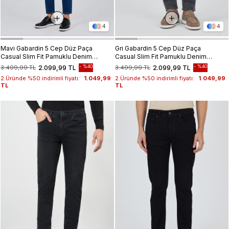
4
4
Mavi Gabardin 5 Cep Düz Paça
Gri Gabardin 5 Cep Düz Paça
Casual Slim Fit Pamuklu Denim
Casual Slim Fit Pamuklu Denim
Pantolon 1023250150
Pantolon 1023250150
%40
%40
3.499,99 TL
2.099,99 TL
3.499,99 TL
2.099,99 TL
2.Üründe %50 indirimli fiyatı:
1.049,99
2.Üründe %50 indirimli fiyatı:
1.049,99
TL
TL