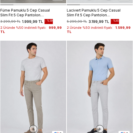
Füme Pamuklu 5 Cep Casual
Lacivert Pamuklu 5 Cep Casual
Slim Fit 5 Cep Pantolon
Slim Fit 5 Cep Pantolon
1003245319
1003250318
%39
%40
3.299,99 TL
1.999,99 TL
5.299,99 TL
3.199,99 TL
2.Üründe %50 indirimli fiyatı:
999,99
2.Üründe %50 indirimli fiyatı:
1.599,99
TL
TL