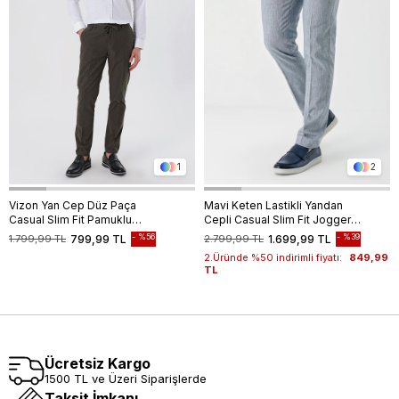
1
2
Vizon Yan Cep Düz Paça
Mavi Keten Lastikli Yandan
Casual Slim Fit Pamuklu
Cepli Casual Slim Fit Jogger
Jogger Pantolon 1003230159
Pantolon 1003240103
%56
%39
1.799,99 TL
799,99 TL
2.799,99 TL
1.699,99 TL
2.Üründe %50 indirimli fiyatı:
849,99
TL
Ücretsiz Kargo
1500 TL ve Üzeri Siparişlerde
Taksit İmkanı