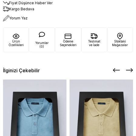
Fiyat Düşünce Haber Ver
Kargo Bedava
Yorum Yaz
Ürün
Ödeme
Teslimat
Stoktaki
Yorumlar
Özellikleri
Seçenekleri
ve İade
Mağazalar
(0)
İlginizi Çekebilir