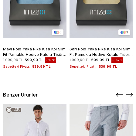
3
3
Mavi Polo Yaka Pike Kısa Kol Slim
Sarı Polo Yaka Pike Kısa Kol Slim
Fit Pamuklu Hediye Kutulu Tişört
Fit Pamuklu Hediye Kutulu Tişört
1011260169
1011260169
1.999,99 TL
599,99 TL
1.999,99 TL
599,99 TL
%70
%70
Sepetteki Fiyatı:
539,99 TL
Sepetteki Fiyatı:
539,99 TL
Benzer Ürünler