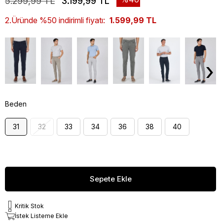
5.299,99 TL
3.199,99 TL
2.Üründe %50 indirimli fiyatı:
1.599,99 TL
›
Beden
31
32
33
34
36
38
40
Kritik Stok
İstek Listeme Ekle