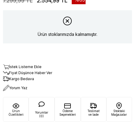
7.299,99 TL
2.554,99 TL
Ürün stoklarımızda kalmamıştır.
İstek Listeme Ekle
Fiyat Düşünce Haber Ver
Kargo Bedava
Yorum Yaz
Ürün
Ödeme
Teslimat
Stoktaki
Yorumlar
Özellikleri
Seçenekleri
ve İade
Mağazalar
(0)