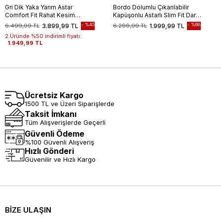
Gri Dik Yaka Yarım Astar
Bordo Dolumlu Çıkarılabilir
Comfort Fit Rahat Kesim
Kapüşonlu Astarlı Slim Fit Dar
Casual Mont 1007240150
Kesim Casual Mont
%40
%68
6.499,99 TL
3.899,99 TL
6.299,99 TL
1.999,99 TL
1007245151
2.Üründe %50 indirimli fiyatı:
1.949,99 TL
Ücretsiz Kargo
1500 TL ve Üzeri Siparişlerde
Taksit İmkanı
Tüm Alışverişlerde Geçerli
Güvenli Ödeme
%100 Güvenli Alışveriş
Hızlı Gönderi
Güvenilir ve Hızlı Kargo
BİZE ULAŞIN