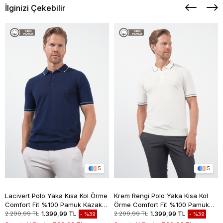
İlginizi Çekebilir
5
5
Lacivert Polo Yaka Kısa Kol Örme
Krem Rengi Polo Yaka Kısa Kol
Comfort Fit %100 Pamuk Kazak
Örme Comfort Fit %100 Pamuk
1012260151
Kazak 1012260151
2.299,99 TL
1.399,99 TL
2.299,99 TL
1.399,99 TL
%39
%39