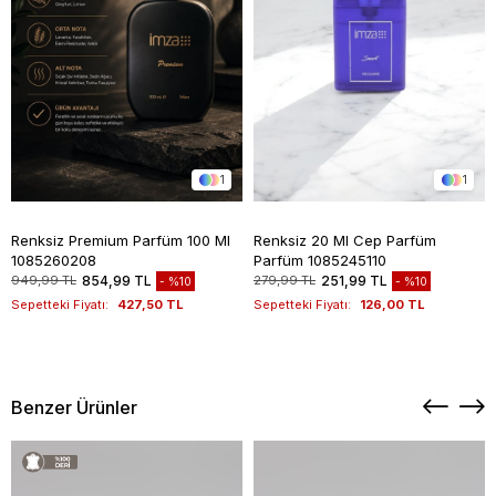
1
1
Renksiz Premium Parfüm 100 Ml
Renksiz 20 Ml Cep Parfüm
1085260208
Parfüm 1085245110
949,99 TL
854,99 TL
279,99 TL
251,99 TL
%10
%10
Sepetteki Fiyatı:
427,50 TL
Sepetteki Fiyatı:
126,00 TL
Benzer Ürünler