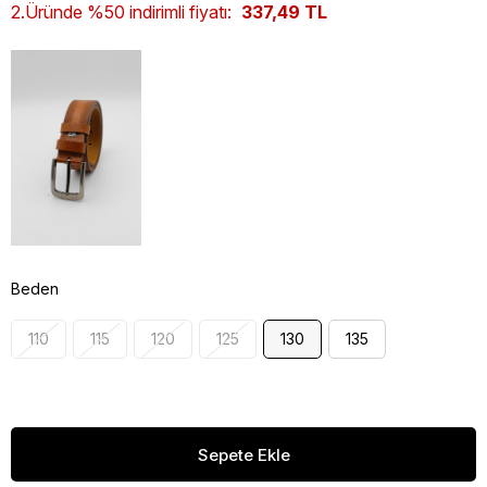
2.Üründe %50 indirimli fiyatı:
337,49 TL
Beden
110
115
120
125
130
135