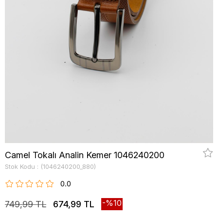
Camel Tokalı Analin Kemer 1046240200
Stok Kodu
(1046240200_880)
0.0
10
749,99 TL
674,99 TL