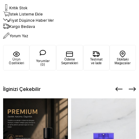
Kritik Stok
İstek Listeme Ekle
Fiyat Düşünce Haber Ver
Kargo Bedava
Yorum Yaz
Ürün
Ödeme
Teslimat
Stoktaki
Yorumlar
Özellikleri
Seçenekleri
ve İade
Mağazalar
(0)
İlginizi Çekebilir