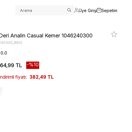
Üye Girişi
Sepetim
eri Analin Casual Kemer 1046240300
240300_880)
0.0
10
64,99 TL
irimli fiyatı:
382,49 TL