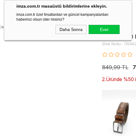
imza.com.tr masaüstü bildirimlerine ekleyin.
imza.com.tr özel fırsatlardan ve güncel kampanyalardan
haberiniz olsun ister misiniz?
 Casual Kemer 1046240300
Daha Sonra
Evet
Camel %100 D
Stok Kodu
(1046
849,99 TL
7
2.Üründe %50 ind