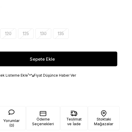
120
125
130
135
tek Listeme Ekle
Fiyat Düşünce Haber Ver
Ödeme
Teslimat
Stoktaki
Yorumlar
Seçenekleri
ve İade
Mağazalar
(0)