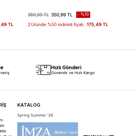
%10
389,99 TL
350,99 TL
749,9
,49 TL
2.Üründe %50 indirimli fiyatı:
175,49 TL
2.Ürün
me
Hızlı Gönderi
veriş
Güvenilir ve Hızlı Kargo
RİŞ
KATALOG
Spring Summer '26
im
rim
kibi