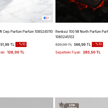
1
Ml Cep Parfüm Parfüm 1085245110
Renksiz 100 Ml North Parfüm Par
1085245102
%10
%10
251,99 TL
629,99 TL
566,99 TL
atı:
126,00 TL
Sepetteki Fiyatı:
283,50 TL