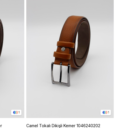
1
1
r
Camel Tokalı Dikişli Kemer 1046240202
Camel