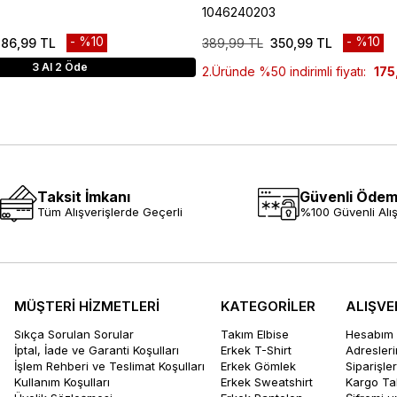
1046240203
%10
%10
86,99 TL
389,99 TL
350,99 TL
3 Al 2 Öde
2.Üründe %50 indirimli fiyatı:
175
Taksit İmkanı
Güvenli Öde
Tüm Alışverişlerde Geçerli
%100 Güvenli Alış
MÜŞTERİ HİZMETLERİ
KATEGORİLER
ALIŞVE
Sıkça Sorulan Sorular
Takım Elbise
Hesabım
İptal, İade ve Garanti Koşulları
Erkek T-Shirt
Adresler
İşlem Rehberi ve Teslimat Koşulları
Erkek Gömlek
Siparişle
Kullanım Koşulları
Erkek Sweatshirt
Kargo Ta