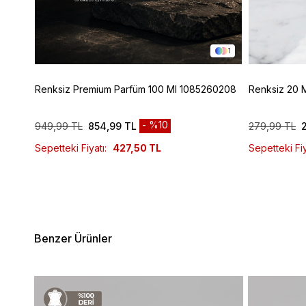
1
1
Renksiz Premium Parfüm 100 Ml 1085260208
Renksiz 20 
%10
949,99 TL
854,99 TL
279,99 TL
Sepetteki Fiyatı:
427,50 TL
Sepetteki Fiy
Benzer Ürünler