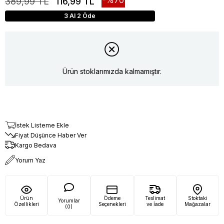
389,99 TL
116,99 TL
3 Al 2 Öde
Ürün stoklarımızda kalmamıştır.
İstek Listeme Ekle
Fiyat Düşünce Haber Ver
Kargo Bedava
Yorum Yaz
Ürün
Ödeme
Teslimat
Stoktaki
Yorumlar
Özellikleri
Seçenekleri
ve İade
Mağazalar
(0)