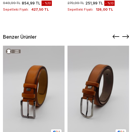
949,99 TL
854,99 TL
279,99 TL
251,99 TL
%10
%10
Sepetteki Fiyatı:
427,50 TL
Sepetteki Fiyatı:
126,00 TL
Benzer Ürünler
1
1