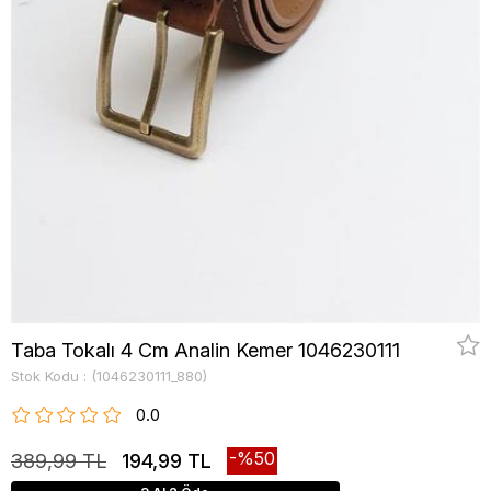
Taba Tokalı 4 Cm Analin Kemer 1046230111
Stok Kodu
(1046230111_880)
0.0
50
389,99 TL
194,99 TL