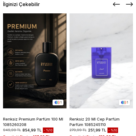
İlginizi Çekebilir
1
1
Renksiz Premium Parfüm 100 Ml
Renksiz 20 Ml Cep Parfüm
1085260208
Parfüm 1085245110
949,99 TL
854,99 TL
279,99 TL
251,99 TL
%10
%10