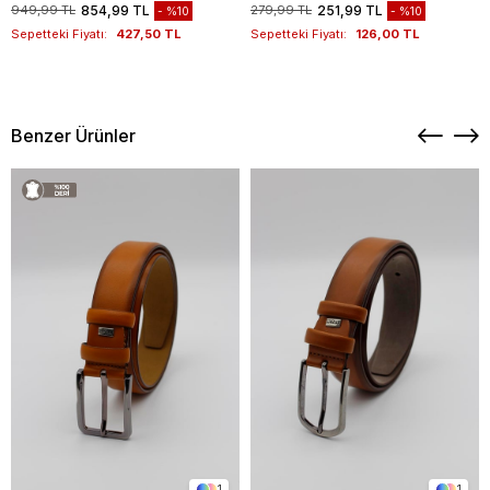
949,99 TL
854,99 TL
279,99 TL
251,99 TL
%10
%10
Sepetteki Fiyatı:
427,50 TL
Sepetteki Fiyatı:
126,00 TL
Benzer Ürünler
1
1