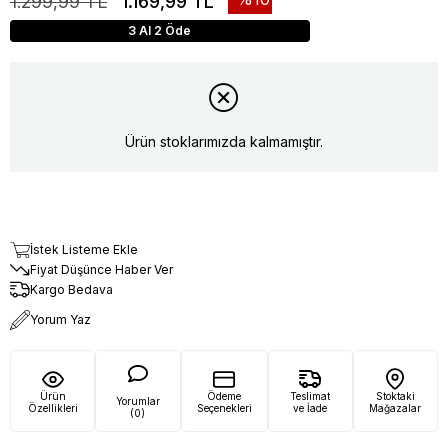
1.299,99 TL
1.169,99 TL
3 Al 2 Öde
Ürün stoklarımızda kalmamıştır.
İstek Listeme Ekle
Fiyat Düşünce Haber Ver
Kargo Bedava
Yorum Yaz
Ürün
Ödeme
Teslimat
Stoktaki
Yorumlar
Özellikleri
Seçenekleri
ve İade
Mağazalar
(0)