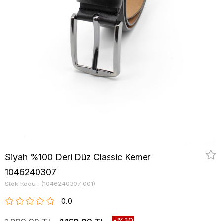
Siyah %100 Deri Düz Classic Kemer
1046240307
Stok Kodu
(1046240307_001)
0.0
10