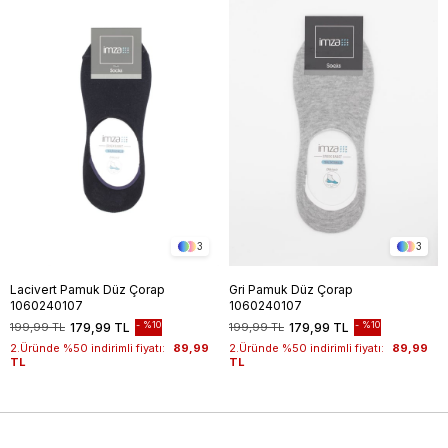
3
3
Lacivert Pamuk Düz Çorap
Gri Pamuk Düz Çorap
1060240107
1060240107
%10
%10
199,99 TL
179,99 TL
199,99 TL
179,99 TL
2.Üründe %50 indirimli fiyatı:
89,99
2.Üründe %50 indirimli fiyatı:
89,99
TL
TL