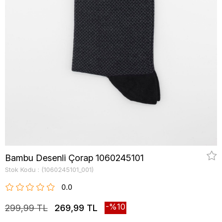
Bambu Desenli Çorap 1060245101
Stok Kodu
(1060245101_001)
0.0
10
299,99 TL
269,99 TL