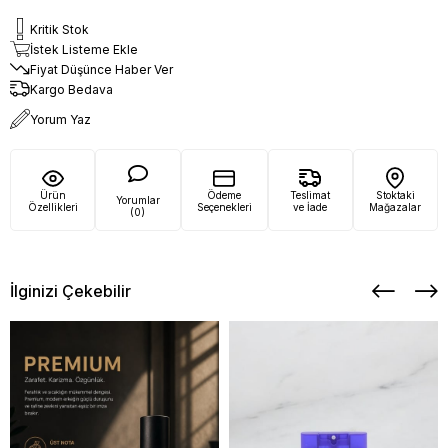
Kritik Stok
İstek Listeme Ekle
Fiyat Düşünce Haber Ver
Kargo Bedava
Yorum Yaz
Ürün
Ödeme
Teslimat
Stoktaki
Yorumlar
Özellikleri
Seçenekleri
ve İade
Mağazalar
(0)
İlginizi Çekebilir