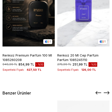
1
1
Renksiz Premium Parfüm 100 Ml
Renksiz 20 Ml Cep Parfüm
1085260208
Parfüm 1085245110
949,99 TL
854,99 TL
279,99 TL
251,99 TL
%10
%10
Sepetteki Fiyatı:
427,50 TL
Sepetteki Fiyatı:
126,00 TL
Benzer Ürünler