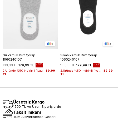
3
3
Gri Pamuk Düz Çorap
Siyah Pamuk Düz Çorap
1060240107
1060240107
%10
%10
199,99 TL
179,99 TL
199,99 TL
179,99 TL
2.Üründe %50 indirimli fiyatı:
89,99
2.Üründe %50 indirimli fiyatı:
89,99
TL
TL
Ücretsiz Kargo
1500 TL ve Üzeri Siparişlerde
Taksit İmkanı
Tüm Alışverişlerde Geçerli