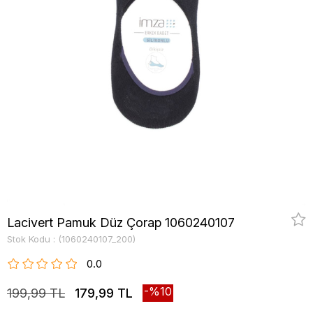
Lacivert Pamuk Düz Çorap 1060240107
Stok Kodu
(1060240107_200)
0.0
10
199,99 TL
179,99 TL