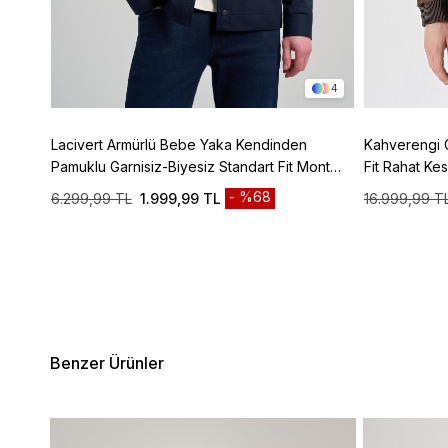
3
4
z Tam
Lacivert Armürlü Bebe Yaka Kendinden
Kahverengi 
150
Pamuklu Garnisiz-Biyesiz Standart Fit Mont
Fit Rahat K
1007245163
%68
6.299,99 TL
1.999,99 TL
16.999,99 T
Benzer Ürünler