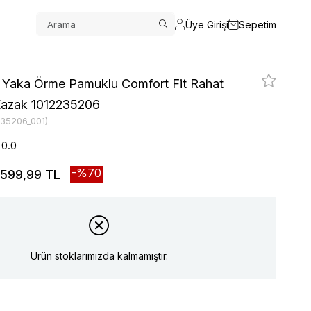
Üye Girişi
Sepetim
et Yaka Örme Pamuklu Comfort Fit Rahat
Kazak 1012235206
235206_001)
0.0
70
599,99 TL
Ürün stoklarımızda kalmamıştır.