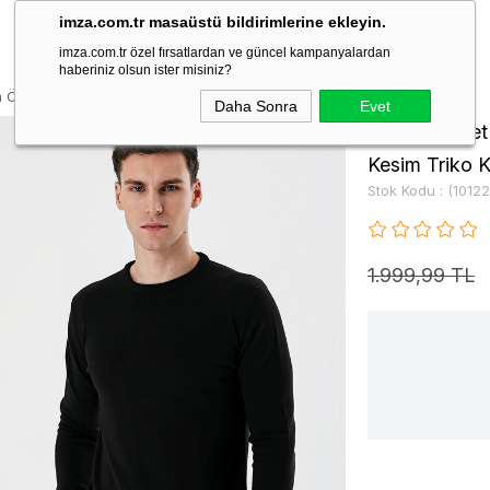
imza.com.tr masaüstü bildirimlerine ekleyin.
imza.com.tr özel fırsatlardan ve güncel kampanyalardan
haberiniz olsun ister misiniz?
ka Örme Pamuklu Comfort Fit Rahat Kesim Triko Kazak 1012235206
Daha Sonra
Evet
Siyah Bisikl
Kesim Triko 
Stok Kodu
(1012
1.999,99 TL