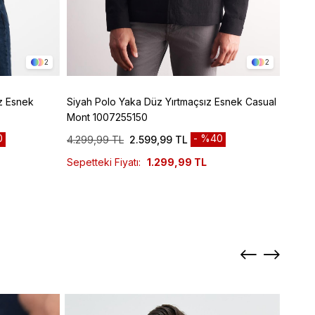
2
2
z Esnek
Siyah Polo Yaka Düz Yırtmaçsız Esnek Casual
Siyah Armürlü Bebe Yaka Kendinden Pamukl
Mont 1007255150
Garni
0
%40
4.299,99 TL
2.599,99 TL
6.299
Sepetteki Fiyatı:
1.299,99 TL