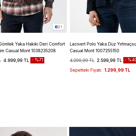
1
Gömlek Yaka Hakiki Deri Comfort
Lacivert Polo Yaka Düz Yırtmaçsı
esim Casual Mont 1038235208
Casual Mont 1007255150
%71
%4
L
4.999,99 TL
4.299,99 TL
2.599,99 TL
Sepetteki Fiyatı:
1.299,99 TL