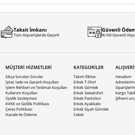
Taksit İmkanı
Güvenli Öde
Tüm Alışverişlerde Geçerli
%100 Güvenli Alışv
MÜŞTERİ HİZMETLERİ
KATEGORİLER
ALIŞVERİ
Sıkça Sorulan Sorular
Takım Elbise
Hesabım
İptal, İade ve Garanti Koşulları
Erkek T-Shirt
Adreslerim
İşlem Rehberi ve Teslimat Koşulları
Erkek Gömlek
Siparişleri
Kullanım Koşulları
Erkek Sweatshirt
Kargo Taki
Üyelik Sözleşmesi
Erkek Pantolon
Şifremi un
KVKK ve Gizlilik Politikası
Erkek Ayakkabı
Çerez Politikası
Erkek Siyah Gömlek
Havale ile Ödeme
Ceket