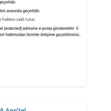
eçerlidir.
leri arasında geçerlidir.
hakkını saklı tutar.
il protected]
adresine e-posta gönderebilir 0
i hattımızdan bizimle iletişime geçebilirsiniz.
A App’te!