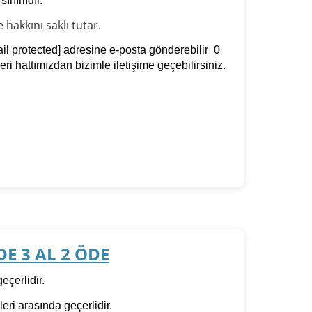
nırlıdır.
hakkını saklı tutar.
il protected]
adresine e-posta gönderebilir 0
i hattımızdan bizimle iletişime geçebilirsiniz.
E 3 AL 2 ÖDE
eçerlidir.
leri arasında geçerlidir.