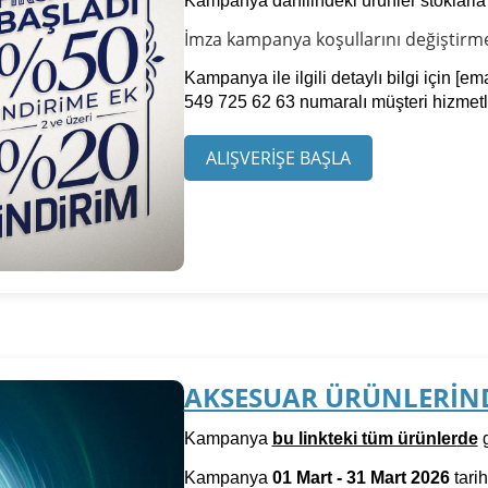
Kampanya dahilindeki ürünler stoklarla sı
İmza kampanya koşullarını değiştirme 
Kampanya ile ilgili detaylı bilgi için
[ema
549 725 62 63 numaralı müşteri hizmetler
ALIŞVERİŞE BAŞLA
AKSESUAR ÜRÜNLERİND
Kampanya
bu linkteki tüm ürünler
de
g
Kampanya
01 Mart - 31 Mart 2026
tarih