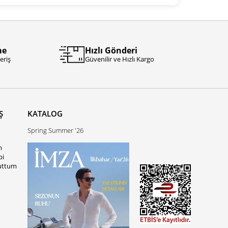
me
Hızlı Gönderi
eriş
Güvenilir ve Hızlı Kargo
Ş
KATALOG
Spring Summer '26
m
bi
uttum