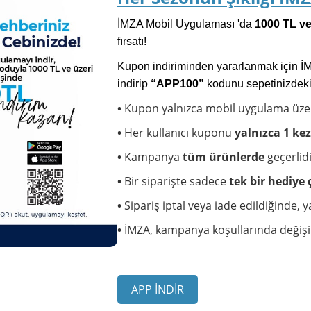
İMZA Mobil Uygulaması 'da
1000 TL ve 
fırsatı!
Kupon indiriminden yararlanmak için İ
indirip
“APP100”
kodunu sepetinizdek
•
Kupon yalnızca mobil uygulama üze
•
Her kullanıcı kuponu
yalnızca 1 kez
•
Kampanya
tüm ürünlerde
geçerlidi
•
Bir siparişte sadece
tek bir hediye
•
Sipariş iptal veya iade edildiğinde, y
•
İMZA, kampanya koşullarında değişikl
APP İNDİR