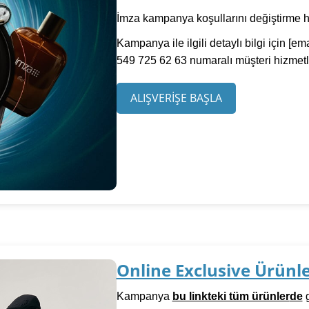
İmza kampanya koşullarını değiştirme hak
Kampanya ile ilgili detaylı bilgi için
[ema
549 725 62 63 numaralı müşteri hizmetler
ALIŞVERİŞE BAŞLA
Online Exclusive Ürünle
Kampanya
bu linkteki tüm ürünler
de
g