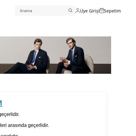
Üye Girişi
Sepetim
M
eçerlidir.
leri arasında geçerlidir.