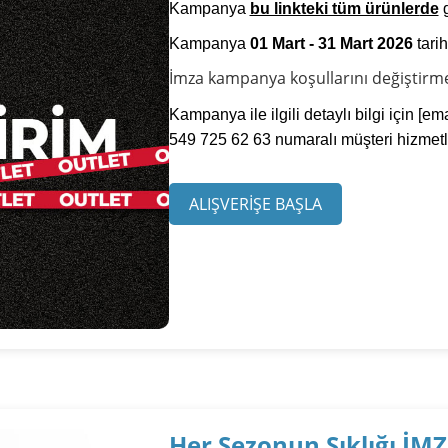
Kampanya
bu linkteki tüm ürünler
de
g
Kampanya
01 Mart - 31 Mart 2026
tarih
İmza kampanya koşullarını değiştirme 
Kampanya ile ilgili detaylı bilgi için
[ema
549 725 62 63 numaralı müşteri hizmetler
ALIŞVERİŞE BAŞLA
Her Sezonun Şıklığı İMZ