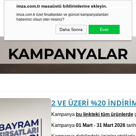
imza.com.tr masaüstü bildirimlerine ekleyin.
imza.com.tr özel fırsatlardan ve güncel kampanyalardan
haberiniz olsun ister misiniz?
Daha Sonra
Evet
2 VE ÜZERİ %20 İNDİRİ
Kampanya
bu linkteki tüm ürünler
de
g
Kampanya
01 Mart - 31 Mart 2026
tarih