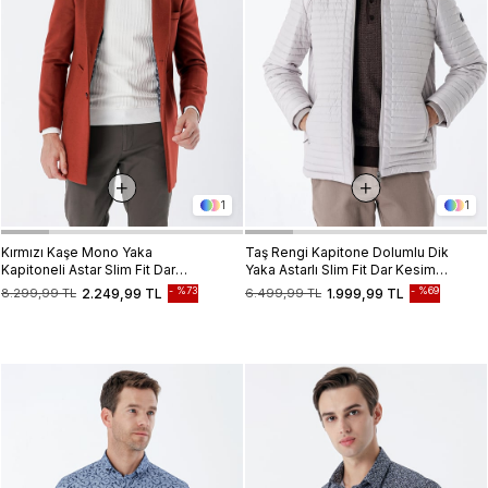
1
1
Kırmızı Kaşe Mono Yaka
Taş Rengi Kapitone Dolumlu Dik
Kapitoneli Astar Slim Fit Dar
Yaka Astarlı Slim Fit Dar Kesim
Kesim Klasik Kaban 1008235171
Casual Mont 1007235264
%73
%69
8.299,99 TL
2.249,99 TL
6.499,99 TL
1.999,99 TL