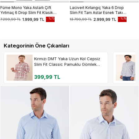
Füme Mono Yaka Astarlı Çift
Lacivert Kırlangıç Yaka 6 Drop
Yırtmaç 6 Drop Slim Fit Klasik
Slim Fit Tam Astar Esnek Takım
Ceket 1002235132
Elbise 1001235011
%73
%78
7.299,99 TL
1.999,99 TL
13.799,99 TL
2.999,99 TL
Kategorinin Öne Çıkanları
Kırmızı DMT Yaka Uzun Kol Cepsiz
Slim Fit Classic Pamuklu Gömlek
1004230176
399,99 TL