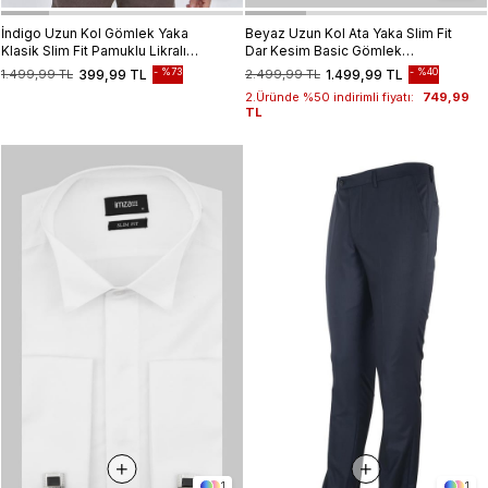
İndigo Uzun Kol Gömlek Yaka
Beyaz Uzun Kol Ata Yaka Slim Fit
Klasik Slim Fit Pamuklu Likralı
Dar Kesim Basic Gömlek
Gömlek 1004225207
1004225060
%73
%40
1.499,99 TL
399,99 TL
2.499,99 TL
1.499,99 TL
2.Üründe %50 indirimli fiyatı:
749,99
TL
1
1