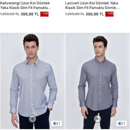
Kahverengi Uzun Kol Gömlek
Lacivert Uzun Kol Gömlek Yaka
Yaka Klasik Slim Fit Pamuklu
Klasik Slim Fit Pamuklu Gömlek
Gömlek 1004225223
1004225223
%69
%69
1.299,99 TL
399,99 TL
1.299,99 TL
399,99 TL
1
1