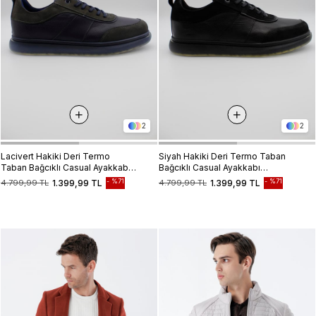
2
2
Lacivert Hakiki Deri Termo
Siyah Hakiki Deri Termo Taban
Taban Bağcıklı Casual Ayakkabı
Bağcıklı Casual Ayakkabı
1033235117
1033235117
%71
%71
4.799,99 TL
1.399,99 TL
4.799,99 TL
1.399,99 TL