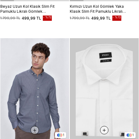
Beyaz Uzun Kol Klasik Slim Fit
Kırmızı Uzun Kol Gömlek Yaka
Pamuklu Likralı Gömlek
Klasik Slim Fit Pamuklu Likralı
1004225215
Gömlek 1004225208
%72
%72
1.799,99 TL
499,99 TL
1.799,99 TL
499,99 TL
1
1