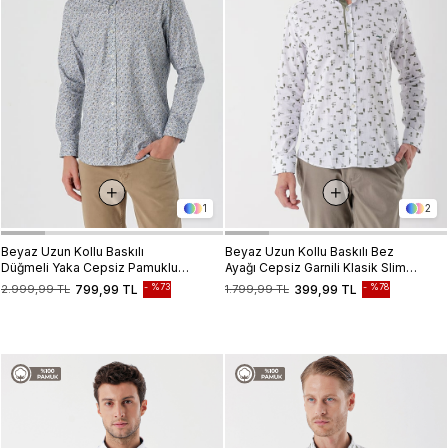
1
2
Beyaz Uzun Kollu Baskılı
Beyaz Uzun Kollu Baskılı Bez
Düğmeli Yaka Cepsiz Pamuklu
Ayağı Cepsiz Garnili Klasik Slim
Likralı Klasik Slim Fit Gömlek
Fit Dar Kesim Gömlek
%73
%78
2.999,99 TL
799,99 TL
1.799,99 TL
399,99 TL
1004235126
1004230230