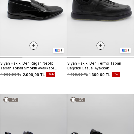
1
1
Siyah Hakiki Deri Rugan Neolit
Siyah Hakiki Deri Termo Taban
Taban Tokalı Smokin Ayakkabı
Bağcıklı Casual Ayakkabı
1033235125
1033235119
%40
%71
4.999,99 TL
2.999,99 TL
4.799,99 TL
1.399,99 TL