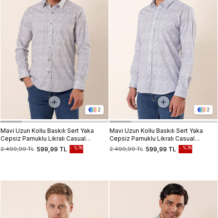
2
2
Mavi Uzun Kollu Baskılı Sert Yaka
Mavi Uzun Kollu Baskılı Sert Yaka
Cepsiz Pamuklu Likralı Casual
Cepsiz Pamuklu Likralı Casual
Slim Fit Gömlek 1004230135
Slim Fit Gömlek 1004230135
%76
%76
2.499,99 TL
599,99 TL
2.499,99 TL
599,99 TL