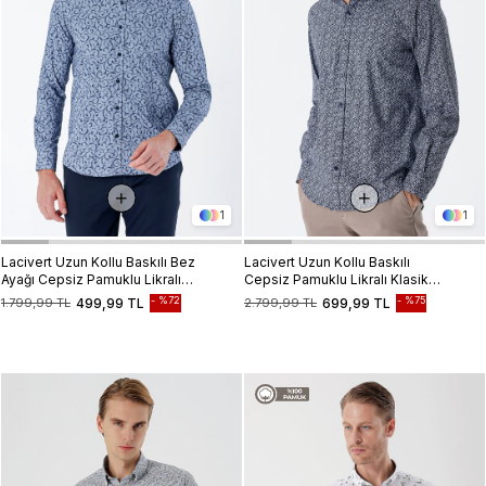
1
1
Lacivert Uzun Kollu Baskılı Bez
Lacivert Uzun Kollu Baskılı
Ayağı Cepsiz Pamuklu Likralı
Cepsiz Pamuklu Likralı Klasik
Klasik Slim Fit Gömlek
Slim Fit Gömlek 1004235127
%72
%75
1.799,99 TL
499,99 TL
2.799,99 TL
699,99 TL
1004235208