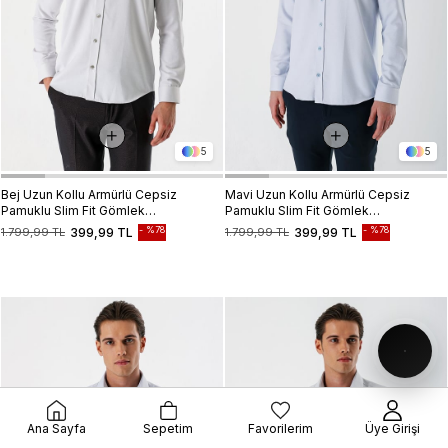
5
5
Bej Uzun Kollu Armürlü Cepsiz
Mavi Uzun Kollu Armürlü Cepsiz
Pamuklu Slim Fit Gömlek
Pamuklu Slim Fit Gömlek
1004235171
1004235171
%78
%78
1.799,99 TL
399,99 TL
1.799,99 TL
399,99 TL
Ana Sayfa
Sepetim
Favorilerim
Üye Girişi