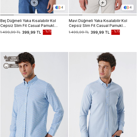
4
4
Bej Düğmeli Yaka Kısalabilir Kol
Mavi Düğmeli Yaka Kısalabilir Kol
Cepsiz Slim Fit Casual Pamuklu
Cepsiz Slim Fit Casual Pamuklu
Gömlek 1004230181
Gömlek 1004230181
%73
%73
1.499,99 TL
399,99 TL
1.499,99 TL
399,99 TL