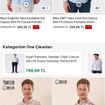
4
1
Mavi Düğmeli Yaka Kısalabilir Kol
Mavi DMT Yaka Uzun Kol Cepsiz
Cepsiz Slim Fit Casual Pamuklu
Slim Fit Classic Pamuklu Gömlek
Gömlek 1004230181
1004230178
%73
%73
1.499,99 TL
399,99 TL
1.499,99 TL
399,99 TL
Kategorinin Öne Çıkanları
Siyah Pamuklu Yandan Cepli Casual
Slim Fit Chino Pantolon 1003235117
799,99 TL