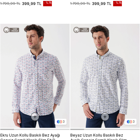
Fit Dar Kesim Gömlek
Fit Dar Kesim Gömlek
%78
%78
1.799,99 TL
399,99 TL
1.799,99 TL
399,99 TL
1004230229
1004230229
3
3
Ekru Uzun Kollu Baskılı Bez Ayağı
Beyaz Uzun Kollu Baskılı Bez