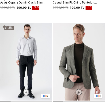
Ayağı Cepsiz Garnili Klasik Slim
Casual Slim Fit Chino Pantolon
Fit Dar Kesim Gömlek
1003235117
%78
%71
1.799,99 TL
399,99 TL
2.799,99 TL
799,99 TL
1004230228
2
1