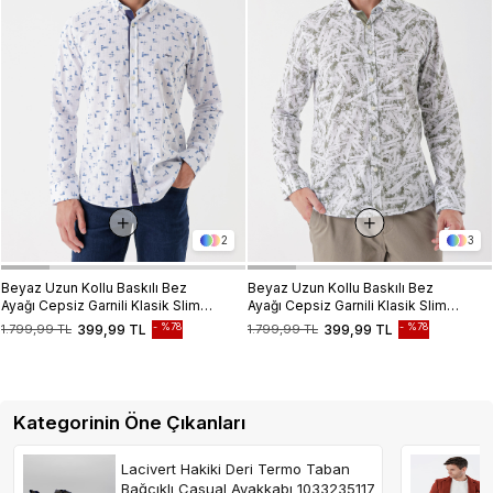
2
3
Beyaz Uzun Kollu Baskılı Bez
Beyaz Uzun Kollu Baskılı Bez
Ayağı Cepsiz Garnili Klasik Slim
Ayağı Cepsiz Garnili Klasik Slim
Fit Dar Kesim Gömlek
Fit Dar Kesim Gömlek
%78
%78
1.799,99 TL
399,99 TL
1.799,99 TL
399,99 TL
1004230230
1004230229
Kategorinin Öne Çıkanları
Lacivert Hakiki Deri Termo Taban
Bağcıklı Casual Ayakkabı 1033235117