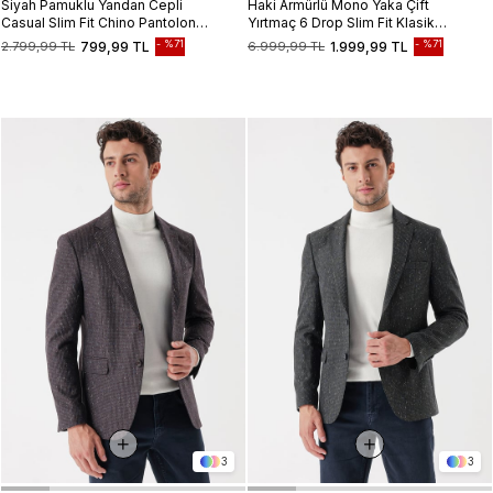
Siyah Pamuklu Yandan Cepli
Haki Armürlü Mono Yaka Çift
Casual Slim Fit Chino Pantolon
Yırtmaç 6 Drop Slim Fit Klasik
1003235117
Ceket 1002235133
%71
%71
2.799,99 TL
799,99 TL
6.999,99 TL
1.999,99 TL
3
3