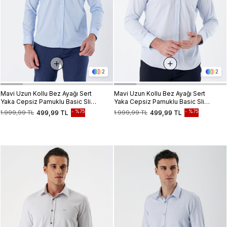
2
2
Mavi Uzun Kollu Bez Ayağı Sert
Mavi Uzun Kollu Bez Ayağı Sert
Yaka Cepsiz Pamuklu Basic Slim
Yaka Cepsiz Pamuklu Basic Slim
Fit Dar Kesim Gömlek
Fit Dar Kesim Gömlek
%75
%75
1.999,99 TL
499,99 TL
1.999,99 TL
499,99 TL
1004235357
1004235357