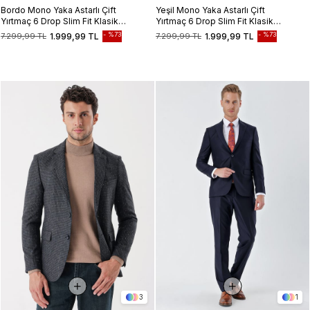
Bordo Mono Yaka Astarlı Çift
Yeşil Mono Yaka Astarlı Çift
Yırtmaç 6 Drop Slim Fit Klasik
Yırtmaç 6 Drop Slim Fit Klasik
Ceket 1002235132
Ceket 1002235132
%73
%73
7.299,99 TL
1.999,99 TL
7.299,99 TL
1.999,99 TL
3
1