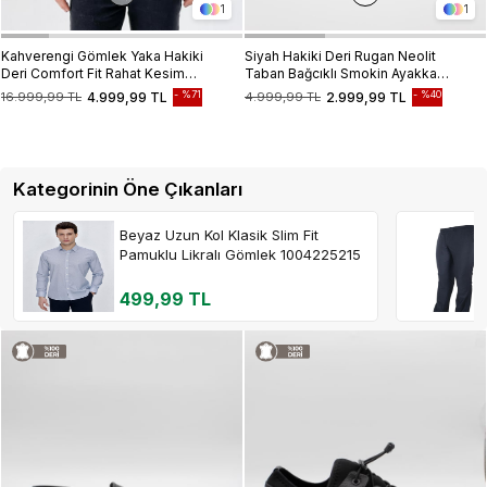
1
1
Kahverengi Gömlek Yaka Hakiki
Siyah Hakiki Deri Rugan Neolit
Deri Comfort Fit Rahat Kesim
Taban Bağcıklı Smokin Ayakkabı
Casual Mont 1038235208
1033235127
%71
%40
16.999,99 TL
4.999,99 TL
4.999,99 TL
2.999,99 TL
Kategorinin Öne Çıkanları
Beyaz Uzun Kol Klasik Slim Fit
Pamuklu Likralı Gömlek 1004225215
499,99 TL