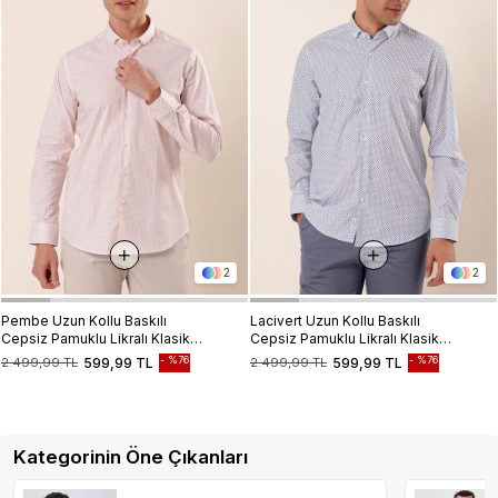
2
2
Pembe Uzun Kollu Baskılı
Lacivert Uzun Kollu Baskılı
Cepsiz Pamuklu Likralı Klasik
Cepsiz Pamuklu Likralı Klasik
Slim Fit Dar Kesim Gömlek
Slim Fit Dar Kesim Gömlek
%76
%76
2.499,99 TL
599,99 TL
2.499,99 TL
599,99 TL
1004230115
1004230115
Kategorinin Öne Çıkanları