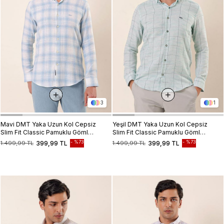
3
1
Mavi DMT Yaka Uzun Kol Cepsiz
Yeşil DMT Yaka Uzun Kol Cepsiz
Slim Fit Classic Pamuklu Gömlek
Slim Fit Classic Pamuklu Gömlek
1004230176
1004230175
%73
%73
1.499,99 TL
399,99 TL
1.499,99 TL
399,99 TL