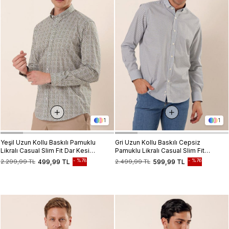
1
1
Yeşil Uzun Kollu Baskılı Pamuklu
Gri Uzun Kollu Baskılı Cepsiz
Likralı Casual Slim Fit Dar Kesim
Pamuklu Likralı Casual Slim Fit
Gömlek 1004230134
Dar Kesim Gömlek 1004230120
%78
%76
2.299,99 TL
499,99 TL
2.499,99 TL
599,99 TL