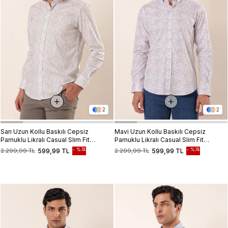
2
2
Sarı Uzun Kollu Baskılı Cepsiz
Mavi Uzun Kollu Baskılı Cepsiz
Pamuklu Likralı Casual Slim Fit
Pamuklu Likralı Casual Slim Fit
Dar Kesim Gömlek 1004230136
Dar Kesim Gömlek 1004230136
%74
%74
2.299,99 TL
599,99 TL
2.299,99 TL
599,99 TL