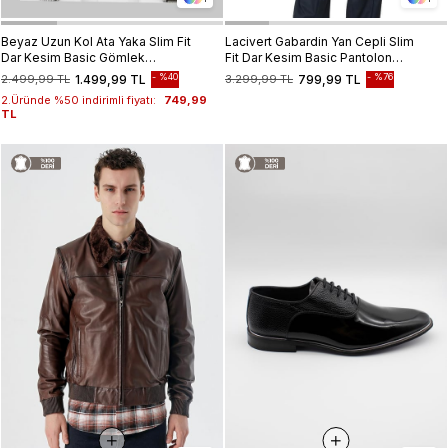
Beyaz Uzun Kol Ata Yaka Slim Fit
Lacivert Gabardin Yan Cepli Slim
Dar Kesim Basic Gömlek
Fit Dar Kesim Basic Pantolon
1004220060
1003190013
%40
%76
2.499,99 TL
1.499,99 TL
3.299,99 TL
799,99 TL
2.Üründe %50 indirimli fiyatı:
749,99
TL