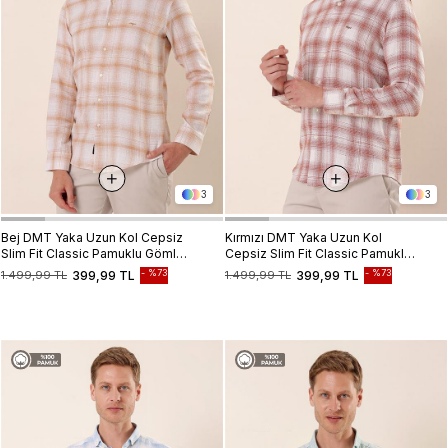
3
3
Bej DMT Yaka Uzun Kol Cepsiz
Kırmızı DMT Yaka Uzun Kol
Slim Fit Classic Pamuklu Gömlek
Cepsiz Slim Fit Classic Pamuklu
1004230176
Gömlek 1004230176
%73
%73
1.499,99 TL
399,99 TL
1.499,99 TL
399,99 TL