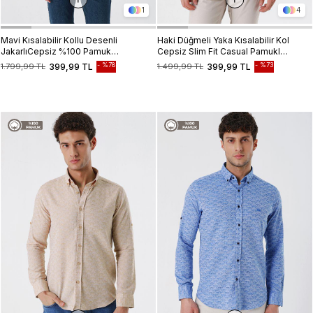
1
4
Mavi Kısalabilir Kollu Desenli
Haki Düğmeli Yaka Kısalabilir Kol
JakarlıCepsiz %100 Pamuk
Cepsiz Slim Fit Casual Pamuklu
Casual Slim Fit Gömlek
Gömlek 1004230181
%78
%73
1.799,99 TL
399,99 TL
1.499,99 TL
399,99 TL
1004230182