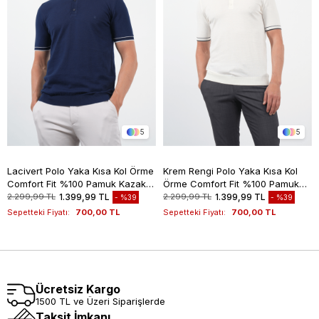
5
5
Lacivert Polo Yaka Kısa Kol Örme
Krem Rengi Polo Yaka Kısa Kol
Comfort Fit %100 Pamuk Kazak
Örme Comfort Fit %100 Pamuk
1012260151
Kazak 1012260151
2.299,99 TL
1.399,99 TL
2.299,99 TL
1.399,99 TL
%39
%39
Sepetteki Fiyatı:
700,00 TL
Sepetteki Fiyatı:
700,00 TL
Ücretsiz Kargo
1500 TL ve Üzeri Siparişlerde
Taksit İmkanı