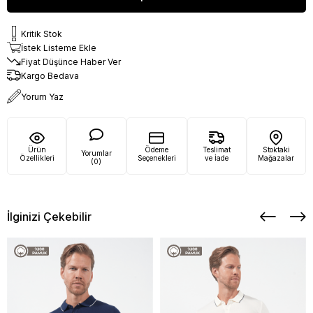
Kritik Stok
İstek Listeme Ekle
Fiyat Düşünce Haber Ver
Kargo Bedava
Yorum Yaz
Ürün
Ödeme
Teslimat
Stoktaki
Yorumlar
Özellikleri
Seçenekleri
ve İade
Mağazalar
(0)
İlginizi Çekebilir