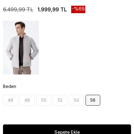
69
6.499,99 TL
1.999,99 TL
Beden
46
48
50
52
54
56