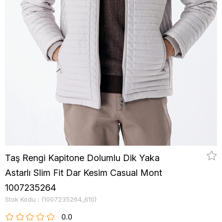
Taş Rengi Kapitone Dolumlu Dik Yaka
Astarlı Slim Fit Dar Kesim Casual Mont
1007235264
Stok Kodu
(1007235264_610)
0.0