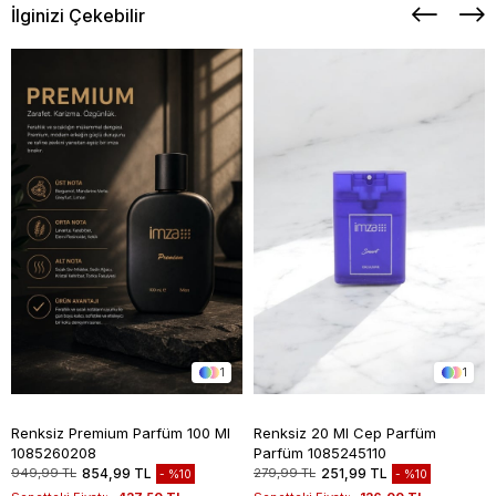
İlginizi Çekebilir
1
1
Renksiz Premium Parfüm 100 Ml
Renksiz 20 Ml Cep Parfüm
1085260208
Parfüm 1085245110
949,99 TL
854,99 TL
279,99 TL
251,99 TL
%10
%10