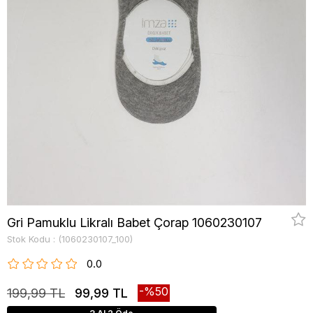
Gri Pamuklu Likralı Babet Çorap 1060230107
Stok Kodu
(1060230107_100)
0.0
50
199,99 TL
99,99 TL