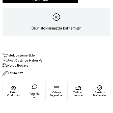
3 Al 2 Öde
Ürün stoklarımızda kalmamıştır.
İstek Listeme Ekle
Fiyat Düşünce Haber Ver
Kargo Bedava
Yorum Yaz
Ürün
Ödeme
Teslimat
Stoktaki
Yorumlar
Özellikleri
Seçenekleri
ve İade
Mağazalar
(0)