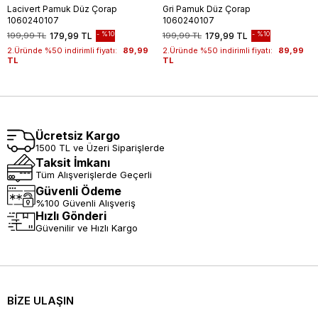
Lacivert Pamuk Düz Çorap
Gri Pamuk Düz Çorap
1060240107
1060240107
%10
%10
199,99 TL
179,99 TL
199,99 TL
179,99 TL
2.Üründe %50 indirimli fiyatı:
89,99
2.Üründe %50 indirimli fiyatı:
89,99
TL
TL
Ücretsiz Kargo
1500 TL ve Üzeri Siparişlerde
Taksit İmkanı
Tüm Alışverişlerde Geçerli
Güvenli Ödeme
%100 Güvenli Alışveriş
Hızlı Gönderi
Güvenilir ve Hızlı Kargo
BİZE ULAŞIN