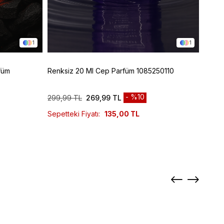
1
1
füm
Renksiz 20 Ml Cep Parfüm 1085250110
Renks
10852
%10
299,99 TL
269,99 TL
829,9
Sepetteki Fiyatı:
135,00 TL