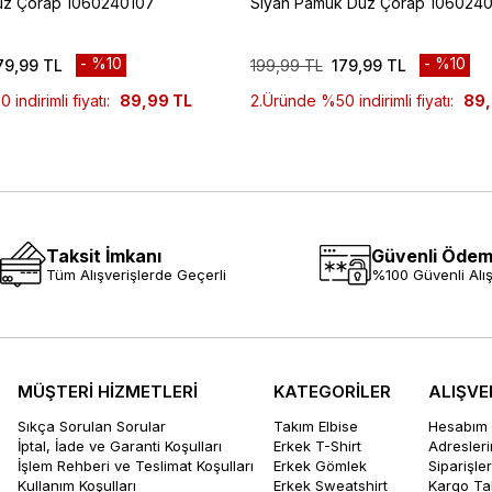
üz Çorap 1060240107
Siyah Pamuk Düz Çorap 106024
%10
%10
79,99 TL
199,99 TL
179,99 TL
indirimli fiyatı:
89,99 TL
2.Üründe %50 indirimli fiyatı:
89,
Taksit İmkanı
Güvenli Öde
Tüm Alışverişlerde Geçerli
%100 Güvenli Alış
MÜŞTERİ HİZMETLERİ
KATEGORİLER
ALIŞVE
Sıkça Sorulan Sorular
Takım Elbise
Hesabım
İptal, İade ve Garanti Koşulları
Erkek T-Shirt
Adresler
İşlem Rehberi ve Teslimat Koşulları
Erkek Gömlek
Siparişle
Kullanım Koşulları
Erkek Sweatshirt
Kargo Ta