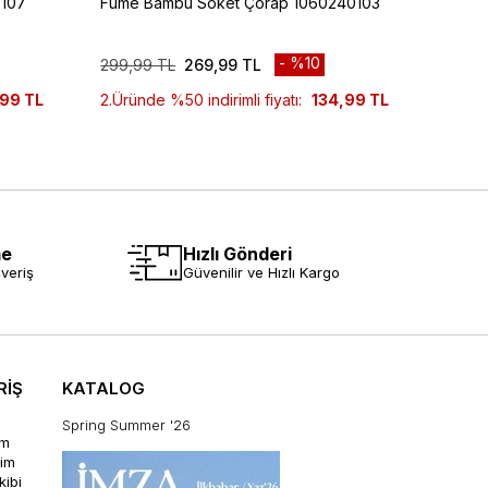
0107
Füme Bambu Soket Çorap 1060240103
Siyah
%10
299,99 TL
269,99 TL
299,9
99 TL
2.Üründe %50 indirimli fiyatı:
134,99 TL
2.Ürün
me
Hızlı Gönderi
veriş
Güvenilir ve Hızlı Kargo
RİŞ
KATALOG
Spring Summer '26
im
rim
kibi