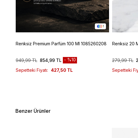
1
1
Renksiz Premium Parfüm 100 Ml 1085260208
Renksiz 20 
%10
949,99 TL
854,99 TL
279,99 TL
Sepetteki Fiyatı:
427,50 TL
Sepetteki Fiy
Benzer Ürünler