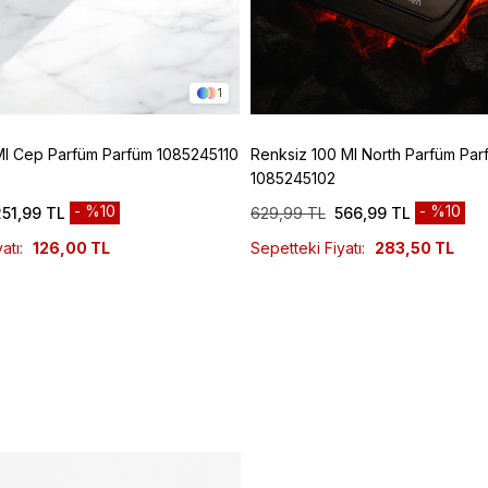
1
Ml Cep Parfüm Parfüm 1085245110
Renksiz 100 Ml North Parfüm Par
1085245102
%10
%10
251,99 TL
629,99 TL
566,99 TL
atı:
126,00 TL
Sepetteki Fiyatı:
283,50 TL