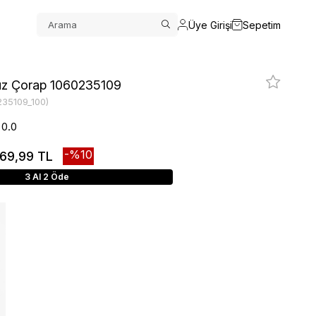
Üye Girişi
Sepetim
üz Çorap 1060235109
235109_100)
0.0
10
69,99 TL
3 Al 2 Öde