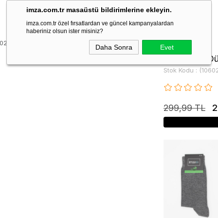
imza.com.tr masaüstü bildirimlerine ekleyin.
imza.com.tr özel fırsatlardan ve güncel kampanyalardan
haberiniz olsun ister misiniz?
60235109
Daha Sonra
Evet
Gri Bambu D
Stok Kodu
(1060
299,99 TL
2