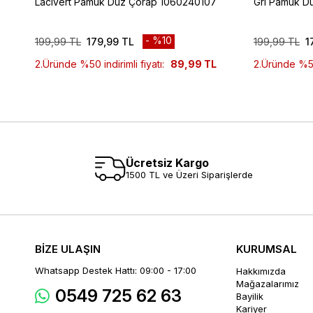
Lacivert Pamuk Düz Çorap 1060240107
Gri Pamuk D
%10
199,99 TL
179,99 TL
199,99 TL
1
2.Üründe %50 indirimli fiyatı:
89,99 TL
2.Üründe %50 
Ücretsiz Kargo
1500 TL ve Üzeri Siparişlerde
BİZE ULAŞIN
KURUMSAL
Whatsapp Destek Hattı: 09:00 - 17:00
Hakkımızda
Mağazalarımız
0549 725 62 63
Bayilik
Kariyer