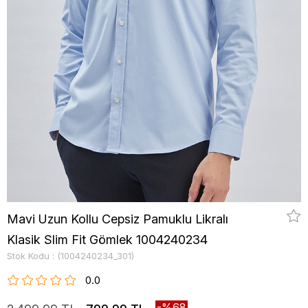
Mavi Uzun Kollu Cepsiz Pamuklu Likralı
Klasik Slim Fit Gömlek 1004240234
Stok Kodu
(1004240234_301)
0.0
68