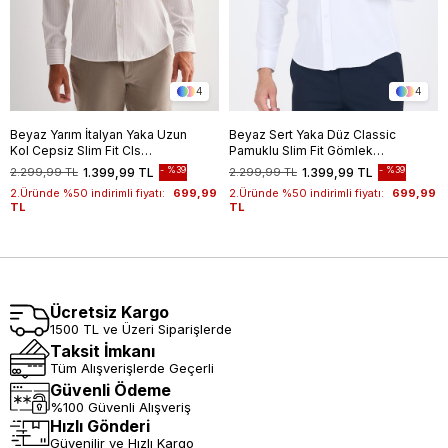
4
4
Beyaz Yarım İtalyan Yaka Uzun
Beyaz Sert Yaka Düz Classic
Kol Cepsiz Slim Fit Cls
Pamuklu Slim Fit Gömlek
Gömlek 1004255174
1004250214
%39
%39
2.299,99 TL
1.399,99 TL
2.299,99 TL
1.399,99 TL
2.Üründe %50 indirimli fiyatı:
699,99
2.Üründe %50 indirimli fiyatı:
699,99
TL
TL
Ücretsiz Kargo
1500 TL ve Üzeri Siparişlerde
Taksit İmkanı
Tüm Alışverişlerde Geçerli
Güvenli Ödeme
%100 Güvenli Alışveriş
Hızlı Gönderi
Güvenilir ve Hızlı Kargo