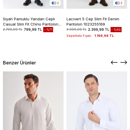
2
2
Siyah Pamuklu Yandan Cepli
Lacivert 5 Cep Slim Fit Denim
Casual Slim Fit Chino Pantolon
Pantolon 1023255169
1003235117
2.799,99 TL
799,99 TL
3.999,99 TL
2.399,99 TL
%71
%40
Sepetteki Fiyatı:
1.199,99 TL
Benzer Ürünler