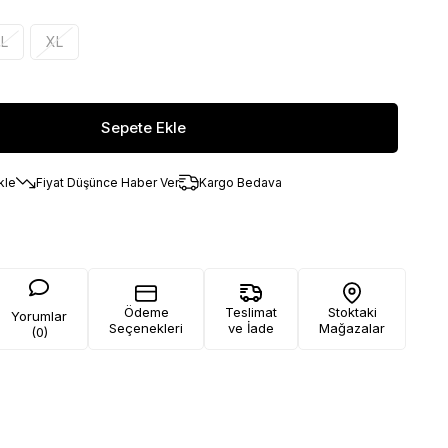
L
XL
kle
Fiyat Düşünce Haber Ver
Kargo Bedava
Ödeme
Teslimat
Stoktaki
Yorumlar
Seçenekleri
ve İade
Mağazalar
(0)