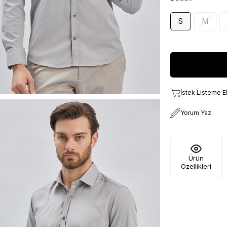
S
M
İstek Listeme E
Yorum Yaz
Ürün
Özellikleri