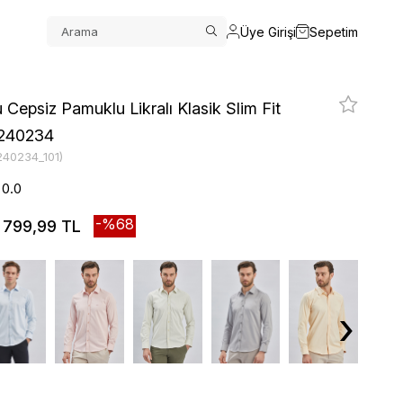
Üye Girişi
Sepetim
 Cepsiz Pamuklu Likralı Klasik Slim Fit
240234
240234_101)
0.0
68
799,99 TL
›
‹