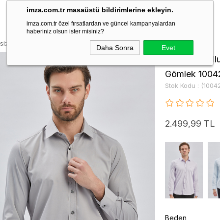
imza.com.tr masaüstü bildirimlerine ekleyin.
imza.com.tr özel fırsatlardan ve güncel kampanyalardan
haberiniz olsun ister misiniz?
siz Pamuklu Likralı Klasik Slim Fit Gömlek 1004240234
Daha Sonra
Evet
Gri Uzun Kollu
Gömlek 1004
Stok Kodu
(1004
2.499,99 TL
Beden