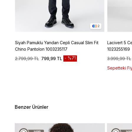
4
2
ic
Siyah Pamuklu Yandan Cepli Casual Slim Fit
Lacivert 5 C
Chino Pantolon 1003235117
1023255169
%71
2.799,99 TL
799,99 TL
3.999,99 TL
Sepetteki Fiy
Benzer Ürünler