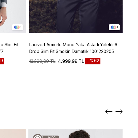
1
1
p Slim Fit
Lacivert Armürlü Mono Yaka Astarlı Yelekli 6
Lacive
77
Drop Slim Fit Smokin Damatlık 1001220205
Panto
9
%62
13.299,99 TL
4.999,99 TL
3.299
Sepett