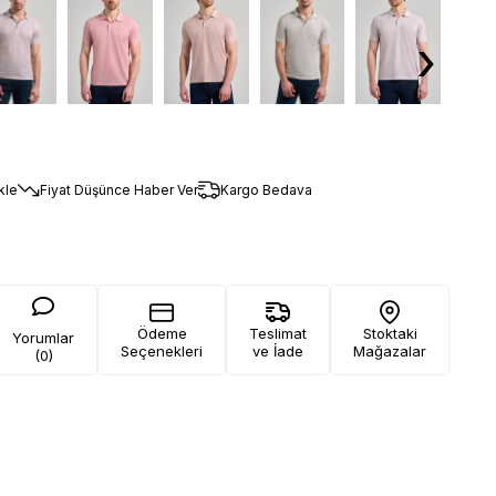
›
‹
kle
Fiyat Düşünce Haber Ver
Kargo Bedava
Ödeme
Teslimat
Stoktaki
Yorumlar
Seçenekleri
ve İade
Mağazalar
(0)