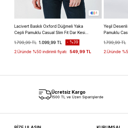
1
Lacivert Baskılı Oxford Düğmeli Yaka
Yeşil Desenl
Cepli Pamuklu Casual Slim Fit Dar Kesim
Pamuklu Casu
Tişört 1011240177
1011240160
%39
1.799,99 TL
1.099,99 TL
1.799,99 TL
2.Üründe %50 indirimli fiyatı:
549,99 TL
2.Üründe %50 
Ücretsiz Kargo
1500 TL ve Üzeri Siparişlerde
BİZE ULAŞIN
KURUMSAL