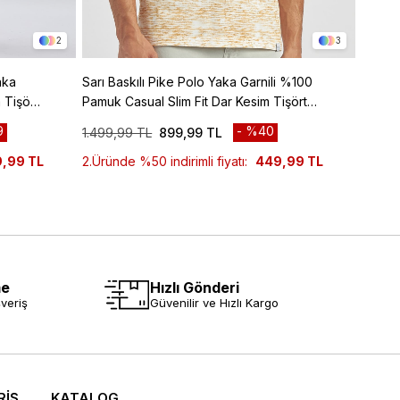
2
3
aka
Sarı Baskılı Pike Polo Yaka Garnili %100
Mavi B
 Tişört
Pamuk Casual Slim Fit Dar Kesim Tişört
Pamuk 
1011240157
10112
9
%40
1.499,99 TL
899,99 TL
1.499,
,99 TL
2.Üründe %50 indirimli fiyatı:
449,99 TL
2.Ürün
me
Hızlı Gönderi
veriş
Güvenilir ve Hızlı Kargo
RİŞ
KATALOG