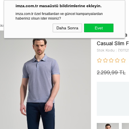
imza.com.tr masaüstü bildirimlerine ekleyin.
imza.com.tr özel fırsatlardan ve güncel kampanyalardan
haberiniz olsun ister misiniz?
skılı Pike Polo Yaka Cepsiz esnek Casual Slim Fit Tişört 1011250151
Daha Sonra
Evet
Lacivert Kısa
Casual Slim F
Stok Kodu
(10112
2.299,99 TL