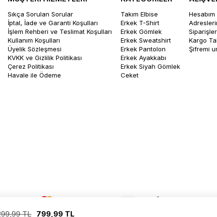
Sıkça Sorulan Sorular
Takım Elbise
Hesabım
İptal, İade ve Garanti Koşulları
Erkek T-Shirt
Adresler
İşlem Rehberi ve Teslimat Koşulları
Erkek Gömlek
Siparişle
Kullanım Koşulları
Erkek Sweatshirt
Kargo Ta
Üyelik Sözleşmesi
Erkek Pantolon
Şifremi 
KVKK ve Gizlilik Politikası
Erkek Ayakkabı
Çerez Politikası
Erkek Siyah Gömlek
Havale ile Ödeme
Ceket
299,99 TL
799,99 TL