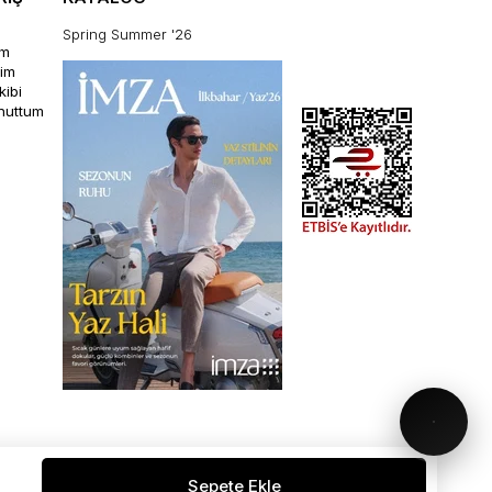
Spring Summer '26
im
rim
kibi
unuttum