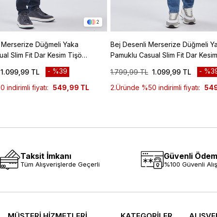
2
i Merserize Düğmeli Yaka
Bej Desenli Merserize Düğmeli Y
al Slim Fit Dar Kesim Tişört
Pamuklu Casual Slim Fit Dar Kesim
1011240160
%39
%3
1.099,99 TL
1.799,99 TL
1.099,99 TL
indirimli fiyatı:
549,99 TL
2.Üründe %50 indirimli fiyatı:
549
Taksit İmkanı
Güvenli Öde
Tüm Alışverişlerde Geçerli
%100 Güvenli Alış
MÜŞTERİ HİZMETLERİ
KATEGORİLER
ALIŞVE