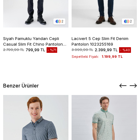
2
2
Siyah Pamuklu Yandan Cepli
Lacivert 5 Cep Slim Fit Denim
Casual Slim Fit Chino Pantolon
Pantolon 1023255169
1003235117
2.799,99 TL
799,99 TL
3.999,99 TL
2.399,99 TL
%71
%40
Sepetteki Fiyatı:
1.199,99 TL
Benzer Ürünler