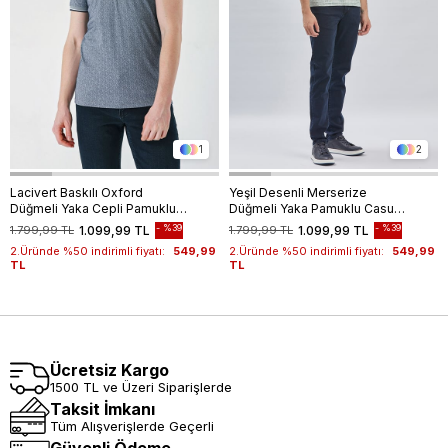
1
2
Lacivert Baskılı Oxford
Yeşil Desenli Merserize
Düğmeli Yaka Cepli Pamuklu
Düğmeli Yaka Pamuklu Casual
Casual Slim Fit Dar Kesim
Slim Fit Dar Kesim Tişört
%39
%39
1.799,99 TL
1.099,99 TL
1.799,99 TL
1.099,99 TL
Tişört 1011240177
1011240160
2.Üründe %50 indirimli fiyatı:
549,99
2.Üründe %50 indirimli fiyatı:
549,99
TL
TL
Ücretsiz Kargo
1500 TL ve Üzeri Siparişlerde
Taksit İmkanı
Tüm Alışverişlerde Geçerli