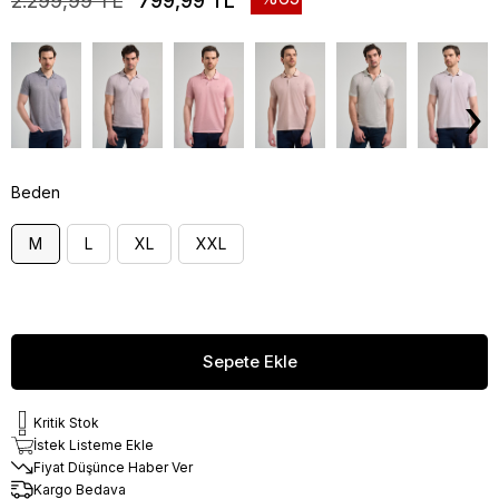
2.299,99 TL
799,99 TL
›
Beden
M
L
XL
XXL
Kritik Stok
İstek Listeme Ekle
Fiyat Düşünce Haber Ver
Kargo Bedava