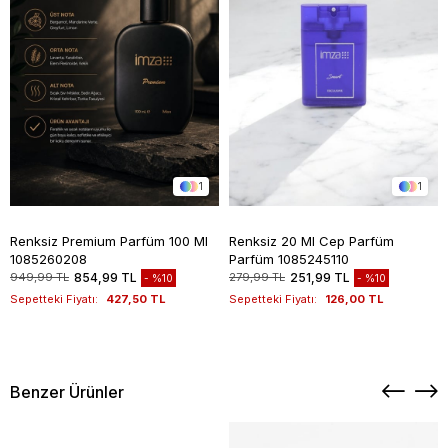
1
1
Renksiz Premium Parfüm 100 Ml
Renksiz 20 Ml Cep Parfüm
1085260208
Parfüm 1085245110
949,99 TL
854,99 TL
279,99 TL
251,99 TL
%10
%10
Sepetteki Fiyatı:
427,50 TL
Sepetteki Fiyatı:
126,00 TL
Benzer Ürünler