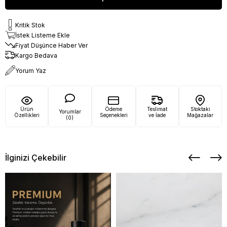
Kritik Stok
İstek Listeme Ekle
Fiyat Düşünce Haber Ver
Kargo Bedava
Yorum Yaz
Ürün
Ödeme
Teslimat
Stoktaki
Yorumlar
Özellikleri
Seçenekleri
ve İade
Mağazalar
(0)
İlginizi Çekebilir