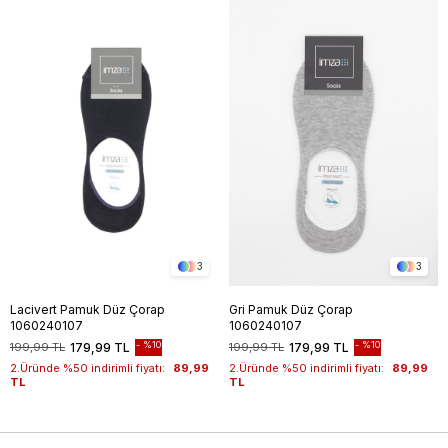
3
3
Lacivert Pamuk Düz Çorap
Gri Pamuk Düz Çorap
1060240107
1060240107
%10
%10
199,99 TL
179,99 TL
199,99 TL
179,99 TL
2.Üründe %50 indirimli fiyatı:
89,99
2.Üründe %50 indirimli fiyatı:
89,99
TL
TL