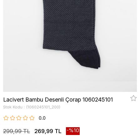
Lacivert Bambu Desenli Çorap 1060245101
Stok Kodu
(1060245101_200)
0.0
10
299,99 TL
269,99 TL