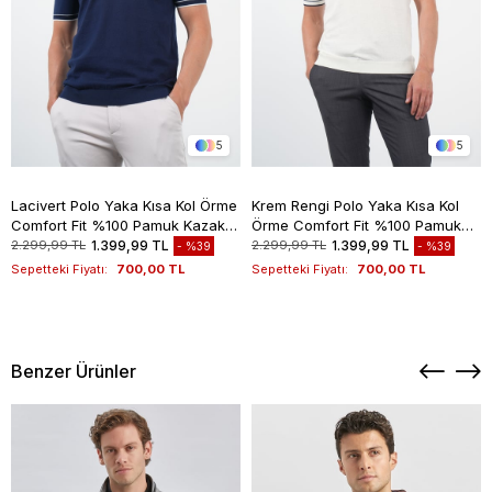
5
5
Lacivert Polo Yaka Kısa Kol Örme
Krem Rengi Polo Yaka Kısa Kol
Comfort Fit %100 Pamuk Kazak
Örme Comfort Fit %100 Pamuk
1012260151
Kazak 1012260151
2.299,99 TL
1.399,99 TL
2.299,99 TL
1.399,99 TL
%39
%39
Sepetteki Fiyatı:
700,00 TL
Sepetteki Fiyatı:
700,00 TL
Benzer Ürünler