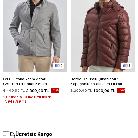
2
1
Gri Dik Yaka Yarım Astar
Bordo Dolumlu Çıkarılabilir
Comfort Fit Rahat Kesim
Kapüşonlu Astarlı Slim Fit Dar
Casual Mont 1007240150
Kesim Casual Mont
%40
%68
6.499,99 TL
3.899,99 TL
6.299,99 TL
1.999,99 TL
1007245151
2.Üründe %50 indirimli fiyatı:
1.949,99 TL
Ücretsiz Kargo