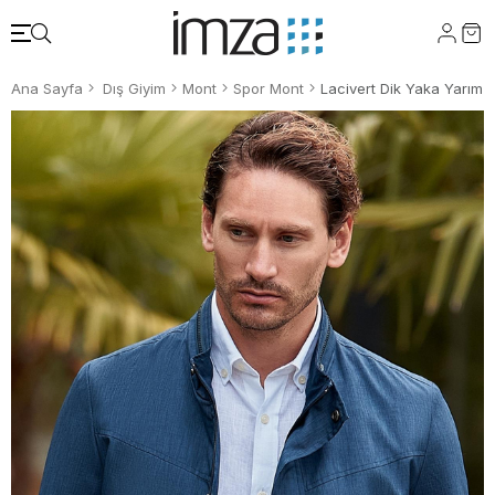
Ana Sayfa
Dış Giyim
Mont
Spor Mont