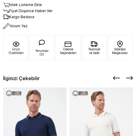
İstek Listeme Ekle
Fiyat Düşünce Haber Ver
Kargo Bedava
Yorum Yaz
Ürün
Ödeme
Teslimat
Stoktaki
Yorumlar
Özellikleri
Seçenekleri
ve İade
Mağazalar
(0)
İlginizi Çekebilir