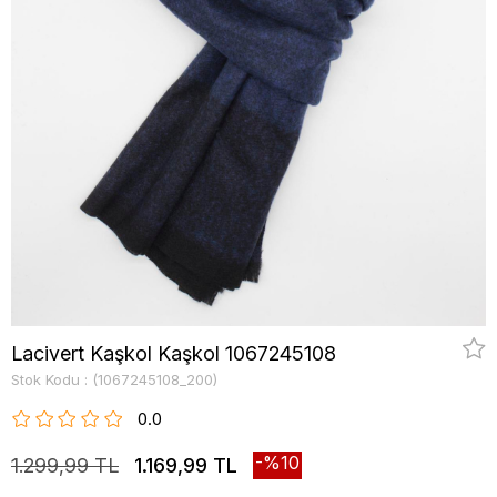
Lacivert Kaşkol Kaşkol 1067245108
Stok Kodu
(1067245108_200)
0.0
10
1.299,99 TL
1.169,99 TL