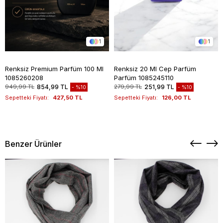
1
1
Renksiz Premium Parfüm 100 Ml
Renksiz 20 Ml Cep Parfüm
1085260208
Parfüm 1085245110
949,99 TL
854,99 TL
279,99 TL
251,99 TL
%10
%10
Sepetteki Fiyatı:
427,50 TL
Sepetteki Fiyatı:
126,00 TL
Benzer Ürünler