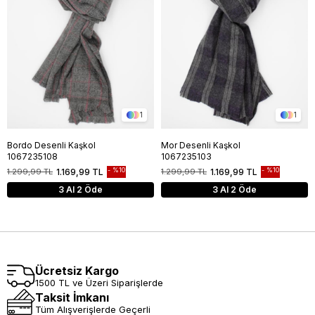
1
1
Bordo Desenli Kaşkol
Mor Desenli Kaşkol
1067235108
1067235103
%10
%10
1.299,99 TL
1.169,99 TL
1.299,99 TL
1.169,99 TL
3 Al 2 Öde
3 Al 2 Öde
Ücretsiz Kargo
1500 TL ve Üzeri Siparişlerde
Taksit İmkanı
Tüm Alışverişlerde Geçerli