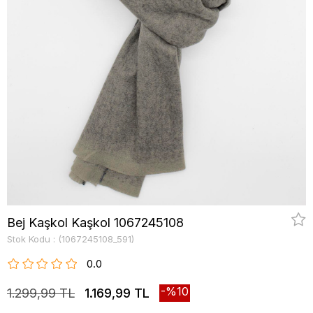
Bej Kaşkol Kaşkol 1067245108
Stok Kodu
(1067245108_591)
0.0
10
1.299,99 TL
1.169,99 TL