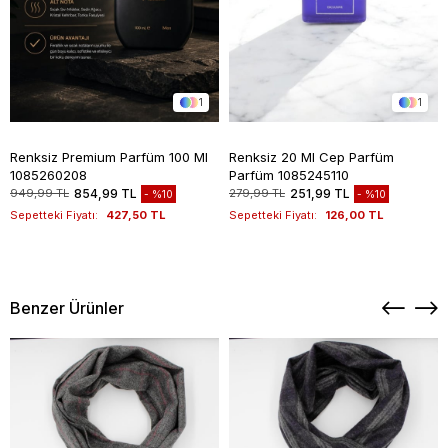
1
1
Renksiz Premium Parfüm 100 Ml
Renksiz 20 Ml Cep Parfüm
1085260208
Parfüm 1085245110
949,99 TL
854,99 TL
279,99 TL
251,99 TL
%10
%10
Sepetteki Fiyatı:
427,50 TL
Sepetteki Fiyatı:
126,00 TL
Benzer Ürünler