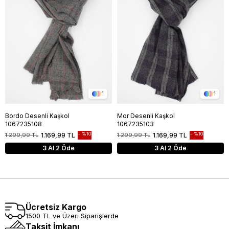
1
1
Bordo Desenli Kaşkol
Mor Desenli Kaşkol
1067235108
1067235103
%10
%10
1.299,99 TL
1.169,99 TL
1.299,99 TL
1.169,99 TL
3 Al 2 Öde
3 Al 2 Öde
Ücretsiz Kargo
1500 TL ve Üzeri Siparişlerde
Taksit İmkanı