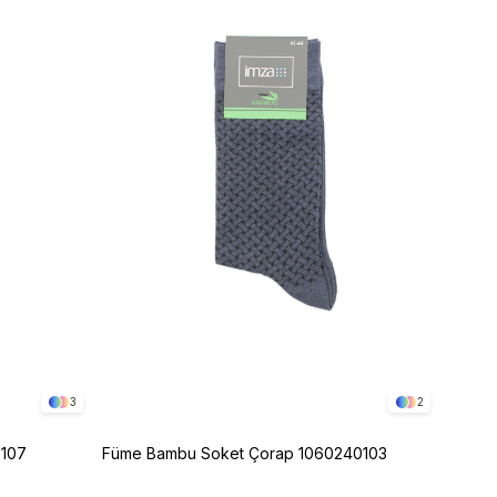
3
2
0107
Füme Bambu Soket Çorap 1060240103
Siyah