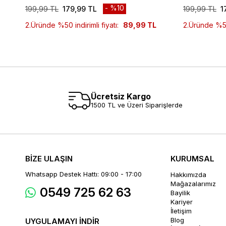
%10
199,99 TL
179,99 TL
199,99 TL
1
2.Üründe %50 indirimli fiyatı:
89,99 TL
2.Üründe %50 
Ücretsiz Kargo
1500 TL ve Üzeri Siparişlerde
BİZE ULAŞIN
KURUMSAL
Whatsapp Destek Hattı: 09:00 - 17:00
Hakkımızda
Mağazalarımız
0549 725 62 63
Bayilik
Kariyer
İletişim
Blog
UYGULAMAYI İNDİR