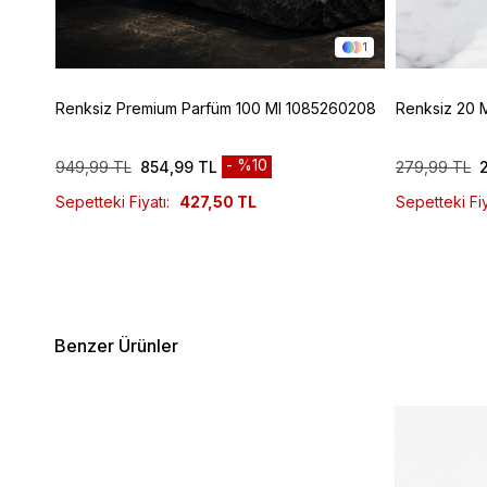
1
1
Renksiz Premium Parfüm 100 Ml 1085260208
Renksiz 20 
%10
949,99 TL
854,99 TL
279,99 TL
Sepetteki Fiyatı:
427,50 TL
Sepetteki Fiy
Benzer Ürünler