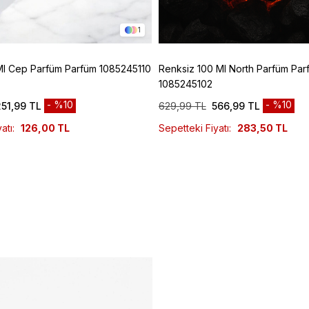
1
Ml Cep Parfüm Parfüm 1085245110
Renksiz 100 Ml North Parfüm Par
1085245102
%10
%10
251,99 TL
629,99 TL
566,99 TL
atı:
126,00 TL
Sepetteki Fiyatı:
283,50 TL