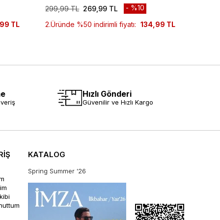
%10
299,99 TL
269,99 TL
299,9
99 TL
2.Üründe %50 indirimli fiyatı:
134,99 TL
2.Ürün
me
Hızlı Gönderi
veriş
Güvenilir ve Hızlı Kargo
RİŞ
KATALOG
Spring Summer '26
im
rim
kibi
unuttum