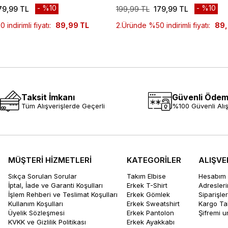
%10
%10
79,99 TL
199,99 TL
179,99 TL
indirimli fiyatı:
89,99 TL
2.Üründe %50 indirimli fiyatı:
89,
Taksit İmkanı
Güvenli Öde
Tüm Alışverişlerde Geçerli
%100 Güvenli Alış
MÜŞTERİ HİZMETLERİ
KATEGORİLER
ALIŞVE
Sıkça Sorulan Sorular
Takım Elbise
Hesabım
İptal, İade ve Garanti Koşulları
Erkek T-Shirt
Adresler
İşlem Rehberi ve Teslimat Koşulları
Erkek Gömlek
Siparişle
Kullanım Koşulları
Erkek Sweatshirt
Kargo Ta
Üyelik Sözleşmesi
Erkek Pantolon
Şifremi 
KVKK ve Gizlilik Politikası
Erkek Ayakkabı