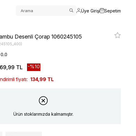
Üye Girişi
Sepetim
ambu Desenli Çorap 1060245105
245105_400)
0.0
10
69,99 TL
irimli fiyatı:
134,99 TL
Ürün stoklarımızda kalmamıştır.