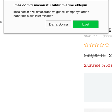
imza.com.tr masaüstü bildirimlerine ekleyin.
imza.com.tr özel fırsatlardan ve güncel kampanyalardan
haberiniz olsun ister misiniz?
li Çorap 1060245105
Daha Sonra
Evet
Kahverengi B
Stok Kodu
(1060
299,99 TL
2
2.Üründe %50 ind