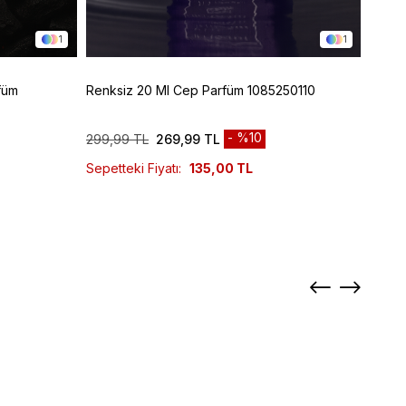
1
1
füm
Renksiz 20 Ml Cep Parfüm 1085250110
Renks
10852
%10
299,99 TL
269,99 TL
829,9
Sepetteki Fiyatı:
135,00 TL