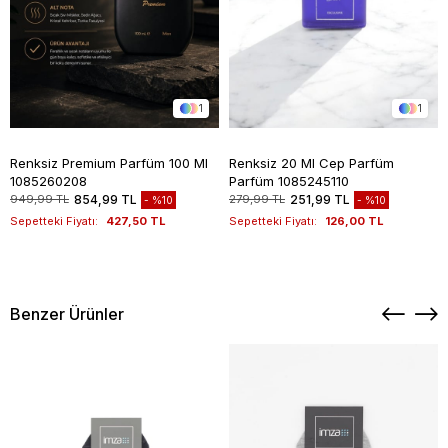
1
1
Renksiz Premium Parfüm 100 Ml
Renksiz 20 Ml Cep Parfüm
1085260208
Parfüm 1085245110
949,99 TL
854,99 TL
279,99 TL
251,99 TL
%10
%10
Sepetteki Fiyatı:
427,50 TL
Sepetteki Fiyatı:
126,00 TL
Benzer Ürünler