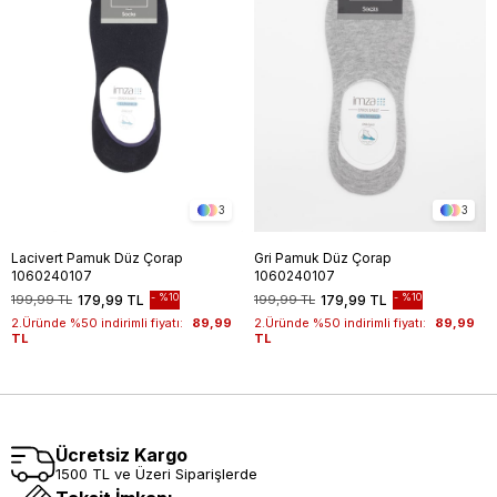
3
3
Lacivert Pamuk Düz Çorap
Gri Pamuk Düz Çorap
1060240107
1060240107
%10
%10
199,99 TL
179,99 TL
199,99 TL
179,99 TL
2.Üründe %50 indirimli fiyatı:
89,99
2.Üründe %50 indirimli fiyatı:
89,99
TL
TL
Ücretsiz Kargo
1500 TL ve Üzeri Siparişlerde