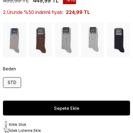
499,99 TL
449,99 TL
2.Üründe %50 indirimli fiyatı:
224,99 TL
Beden
STD
Kritik Stok
İstek Listeme Ekle