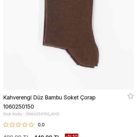
Kahverengi Düz Bambu Soket Çorap
1060250150
Stok Kodu
(1060250150_400)
0.0
10