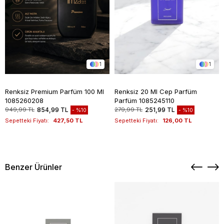
1
1
Renksiz Premium Parfüm 100 Ml
Renksiz 20 Ml Cep Parfüm
1085260208
Parfüm 1085245110
949,99 TL
854,99 TL
279,99 TL
251,99 TL
%10
%10
Sepetteki Fiyatı:
427,50 TL
Sepetteki Fiyatı:
126,00 TL
Benzer Ürünler