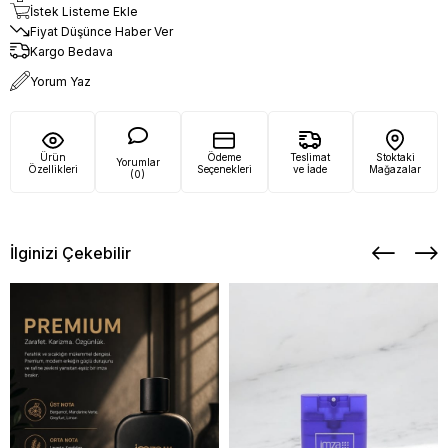
İstek Listeme Ekle
Fiyat Düşünce Haber Ver
Kargo Bedava
Yorum Yaz
Ürün
Ödeme
Teslimat
Stoktaki
Yorumlar
Özellikleri
Seçenekleri
ve İade
Mağazalar
(0)
İlginizi Çekebilir