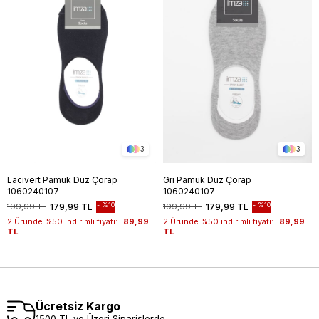
3
3
Lacivert Pamuk Düz Çorap
Gri Pamuk Düz Çorap
1060240107
1060240107
%10
%10
199,99 TL
179,99 TL
199,99 TL
179,99 TL
2.Üründe %50 indirimli fiyatı:
89,99
2.Üründe %50 indirimli fiyatı:
89,99
TL
TL
Ücretsiz Kargo
1500 TL ve Üzeri Siparişlerde