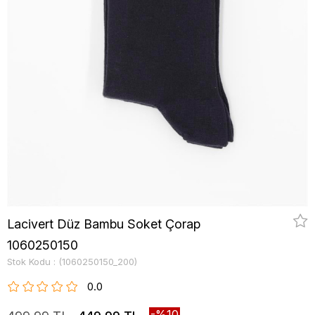
Lacivert Düz Bambu Soket Çorap
1060250150
Stok Kodu
(1060250150_200)
0.0
10