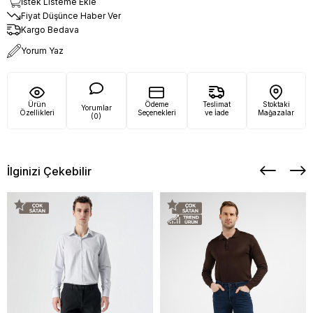
İstek Listeme Ekle
Fiyat Düşünce Haber Ver
Kargo Bedava
Yorum Yaz
Ürün
Ödeme
Teslimat
Stoktaki
Yorumlar
Özellikleri
Seçenekleri
ve İade
Mağazalar
(0)
İlginizi Çekebilir