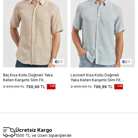
3
3
Bej Kısa Kollu Düğmeli Yaka
Lacivert Kısa Kollu Düğmeli
Keten Karışımlı Slim Fit
Yaka Keten Karışımlı Slim Fit
Gömlek 1004240242
Gömlek 1004240242
%68
%68
2.499,99 TL
799,99 TL
2.499,99 TL
799,99 TL
Ücretsiz Kargo
1500 TL ve Üzeri Siparişlerde