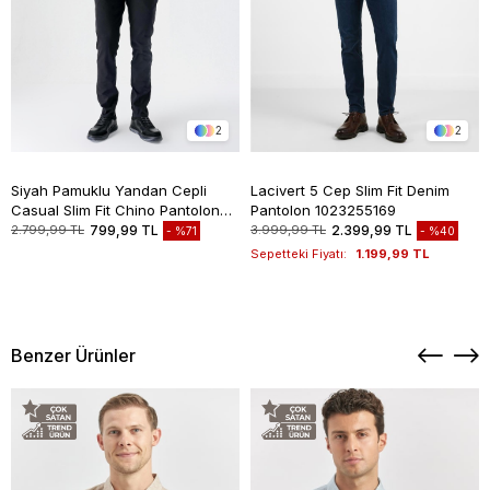
2
2
Siyah Pamuklu Yandan Cepli
Lacivert 5 Cep Slim Fit Denim
Casual Slim Fit Chino Pantolon
Pantolon 1023255169
1003235117
2.799,99 TL
799,99 TL
3.999,99 TL
2.399,99 TL
%71
%40
Sepetteki Fiyatı:
1.199,99 TL
Benzer Ürünler