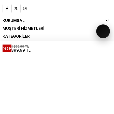
KURUMSAL
MÜŞTERİ HİZMETLERİ
KATEGORİLER
ALIŞVERİŞ
1.299,99 TL
%69
399,99 TL
KATALOG
Spring Summer '26