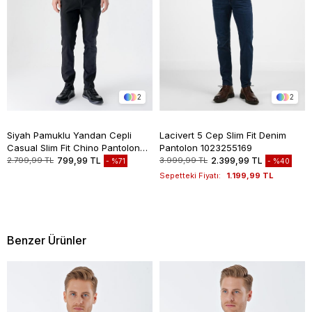
2
2
Siyah Pamuklu Yandan Cepli
Lacivert 5 Cep Slim Fit Denim
Casual Slim Fit Chino Pantolon
Pantolon 1023255169
1003235117
2.799,99 TL
799,99 TL
3.999,99 TL
2.399,99 TL
%71
%40
Sepetteki Fiyatı:
1.199,99 TL
Benzer Ürünler