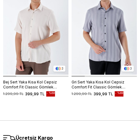
3
3
Bej Sert Yaka Kısa Kol Cepsiz
Gri Sert Yaka Kısa Kol Cepsiz
Comfort Fit Classic Gömlek
Comfort Fit Classic Gömlek
1004230204
1004230204
%69
%69
1.299,99 TL
399,99 TL
1.299,99 TL
399,99 TL
Ücretsiz Kargo