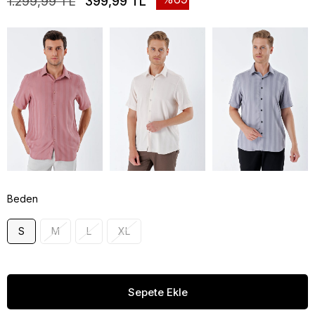
1.299,99 TL
399,99 TL
Beden
S
M
L
XL