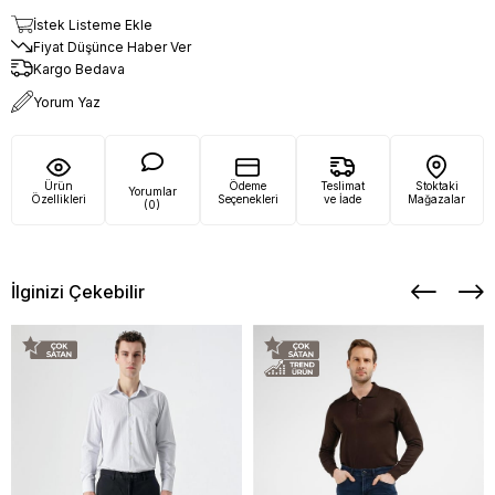
İstek Listeme Ekle
Fiyat Düşünce Haber Ver
Kargo Bedava
Yorum Yaz
Ürün
Ödeme
Teslimat
Stoktaki
Yorumlar
Özellikleri
Seçenekleri
ve İade
Mağazalar
(0)
İlginizi Çekebilir