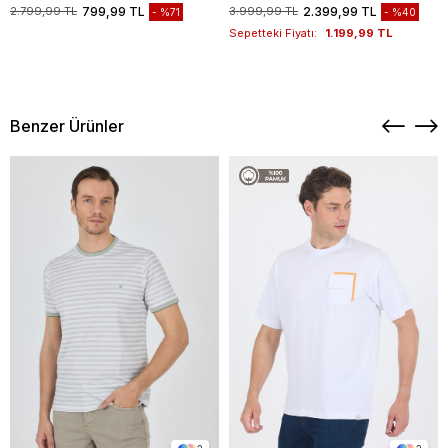
1003235117
2.799,99 TL
799,99 TL
3.999,99 TL
2.399,99 TL
%71
%40
Sepetteki Fiyatı:
1.199,99 TL
Benzer Ürünler