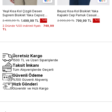
2
2
Yeşil Kısa Kol Çizgili Desen
Beyaz Kısa Kol Bisiklet Yaka
Suprem Bisiklet Yaka Cepsiz
Kapaklı Cep Pamuk Casual
Slim Fit Tişört 1011250106
Oversize Tişört 1011250131
%40
%73
2.499,99 TL
1.499,99 TL
2.999,99 TL
799,99 TL
2.Üründe %50 indirimli fiyatı:
749,99
TL
Ücretsiz Kargo
1500 TL ve Üzeri Siparişlerde
Taksit İmkanı
Tüm Alışverişlerde Geçerli
Güvenli Ödeme
%100 Güvenli Alışveriş
Hızlı Gönderi
Güvenilir ve Hızlı Kargo