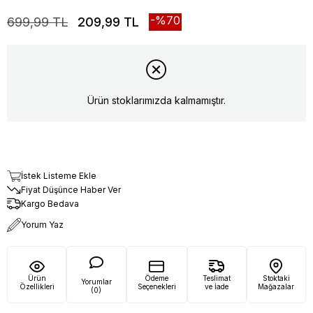
70
699,99 TL
209,99 TL
Ürün stoklarımızda kalmamıştır.
İstek Listeme Ekle
Fiyat Düşünce Haber Ver
Kargo Bedava
Yorum Yaz
Ürün
Ödeme
Teslimat
Stoktaki
Yorumlar
Özellikleri
Seçenekleri
ve İade
Mağazalar
(0)