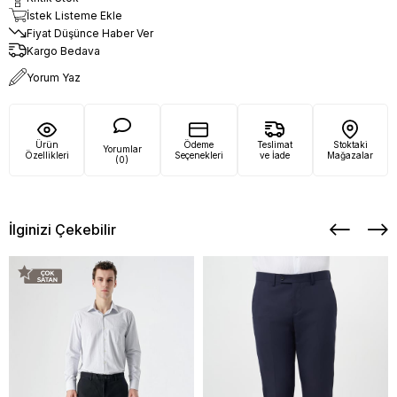
İstek Listeme Ekle
Fiyat Düşünce Haber Ver
Kargo Bedava
Yorum Yaz
Ürün
Ödeme
Teslimat
Stoktaki
Yorumlar
Özellikleri
Seçenekleri
ve İade
Mağazalar
(0)
İlginizi Çekebilir