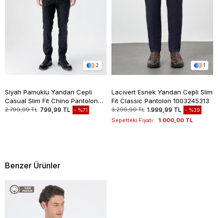
2
1
Siyah Pamuklu Yandan Cepli
Lacivert Esnek Yandan Cepli Slim
Casual Slim Fit Chino Pantolon
Fit Classic Pantolon 1003245313
1003235117
2.799,99 TL
799,99 TL
3.299,99 TL
1.999,99 TL
%71
%39
Sepetteki Fiyatı:
1.000,00 TL
Benzer Ürünler