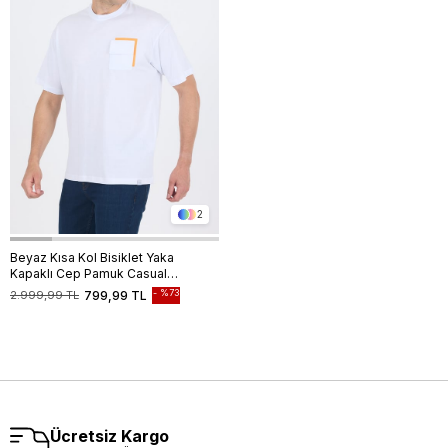
2
Beyaz Kısa Kol Bisiklet Yaka
Kapaklı Cep Pamuk Casual
Oversize Tişört 1011250131
%73
2.999,99 TL
799,99 TL
Ücretsiz Kargo