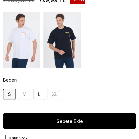
2.999,99 TL
799,99 TL
Beden
S
M
L
XL
Kritik Stok