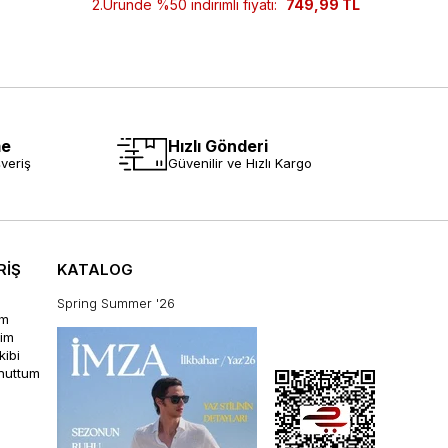
2.Üründe %50 indirimli fiyatı:
749,99 TL
2.Ürün
me
Hızlı Gönderi
veriş
Güvenilir ve Hızlı Kargo
RİŞ
KATALOG
Spring Summer '26
im
rim
kibi
unuttum