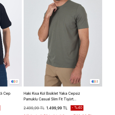
2
2
klı Cep
Haki Kısa Kol Bisiklet Yaka Cepsiz
Kahver
Pamuklu Casual Slim Fit Tişört
Cepsiz
1011250165
101125
%40
2.499,99 TL
1.499,99 TL
1.299,