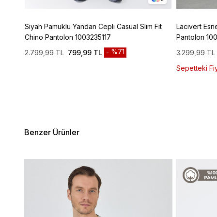
lassic
Siyah Pamuklu Yandan Cepli Casual Slim Fit
Lacivert Esn
Chino Pantolon 1003235117
Pantolon 10
%71
2.799,99 TL
799,99 TL
3.299,99 TL
Sepetteki Fiy
Benzer Ürünler