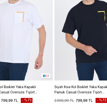
2
l Bisiklet Yaka Kapaklı
Siyah Kısa Kol Bisiklet Yaka Kapa
asual Oversize Tişört
Pamuk Casual Oversize Tişört
1011250131
%73
%73
799,99 TL
2.999,99 TL
799,99 TL