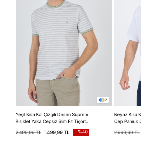
2
Yeşil Kısa Kol Çizgili Desen Suprem
Beyaz Kısa Ko
Bisiklet Yaka Cepsiz Slim Fit Tişört
Cep Pamuk C
1011250106
1011250131
%40
2.499,99 TL
1.499,99 TL
2.999,99 TL