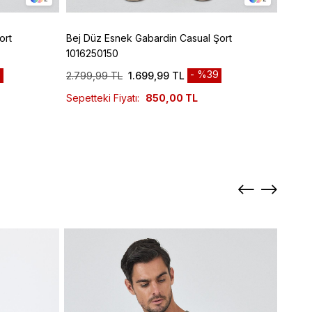
ort
Bej Düz Esnek Gabardin Casual Şort
Laciv
1016250150
10232
9
%39
2.799,99 TL
1.699,99 TL
3.999
Sepetteki Fiyatı:
850,00 TL
Sepett