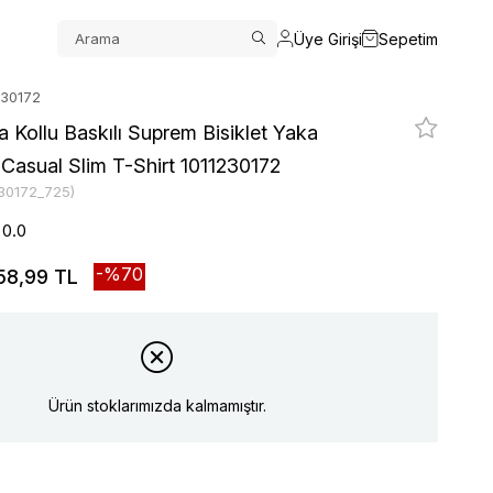
Üye Girişi
Sepetim
230172
a Kollu Baskılı Suprem Bisiklet Yaka
asual Slim T-Shirt 1011230172
230172_725)
0.0
70
58,99 TL
Ürün stoklarımızda kalmamıştır.