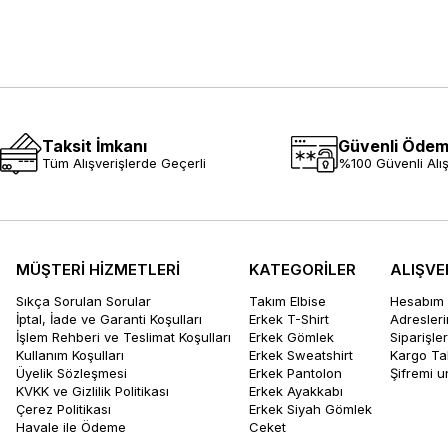
Taksit İmkanı
Güvenli Öde
Tüm Alışverişlerde Geçerli
%100 Güvenli Alış
MÜŞTERİ HİZMETLERİ
KATEGORİLER
ALIŞVE
Sıkça Sorulan Sorular
Takım Elbise
Hesabım
İptal, İade ve Garanti Koşulları
Erkek T-Shirt
Adresler
İşlem Rehberi ve Teslimat Koşulları
Erkek Gömlek
Siparişle
Kullanım Koşulları
Erkek Sweatshirt
Kargo Ta
Üyelik Sözleşmesi
Erkek Pantolon
Şifremi 
KVKK ve Gizlilik Politikası
Erkek Ayakkabı
Çerez Politikası
Erkek Siyah Gömlek
Havale ile Ödeme
Ceket