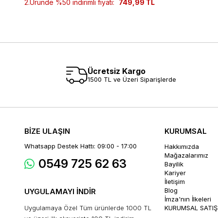
2.Üründe %50 indirimli fiyatı:
749,99 TL
Ücretsiz Kargo
1500 TL ve Üzeri Siparişlerde
BİZE ULAŞIN
KURUMSAL
Whatsapp Destek Hattı: 09:00 - 17:00
Hakkımızda
Mağazalarımız
0549 725 62 63
Bayilik
Kariyer
İletişim
Blog
UYGULAMAYI İNDİR
İmza'nın İlkeleri
Uygulamaya Özel Tüm ürünlerde 1000 TL
KURUMSAL SATIŞ