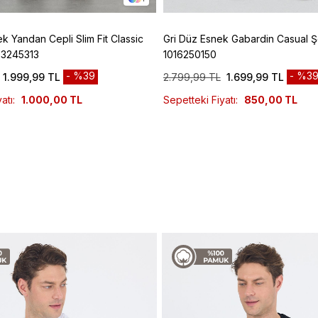
ek Yandan Cepli Slim Fit Classic
Gri Düz Esnek Gabardin Casual Ş
03245313
1016250150
%39
%3
1.999,99 TL
2.799,99 TL
1.699,99 TL
atı:
1.000,00 TL
Sepetteki Fiyatı:
850,00 TL