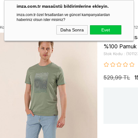
imza.com.tr masaüstü bildirimlerine ekleyin.
imza.com.tr özel fırsatlardan ve güncel kampanyalardan
haberiniz olsun ister misiniz?
 Kollu Baskılı Suprem Bisiklet Yaka %100 Pamuk Casual Slim T-Shirt 1011
Daha Sonra
Evet
Açık Haki Kıs
%100 Pamuk C
Stok Kodu
(1011
529,99 TL
1