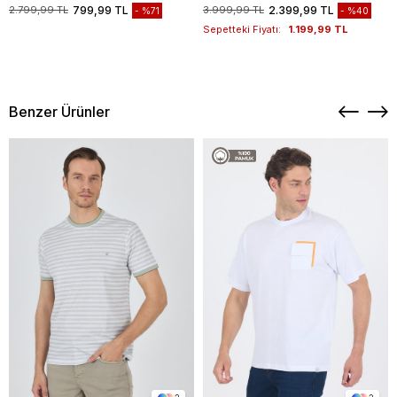
1003235117
2.799,99 TL
799,99 TL
3.999,99 TL
2.399,99 TL
%71
%40
Sepetteki Fiyatı:
1.199,99 TL
Benzer Ürünler