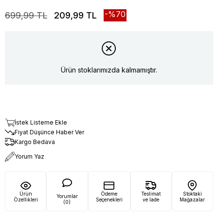
70
699,99 TL
209,99 TL
Ürün stoklarımızda kalmamıştır.
İstek Listeme Ekle
Fiyat Düşünce Haber Ver
Kargo Bedava
Yorum Yaz
Ürün
Ödeme
Teslimat
Stoktaki
Yorumlar
Özellikleri
Seçenekleri
ve İade
Mağazalar
(0)