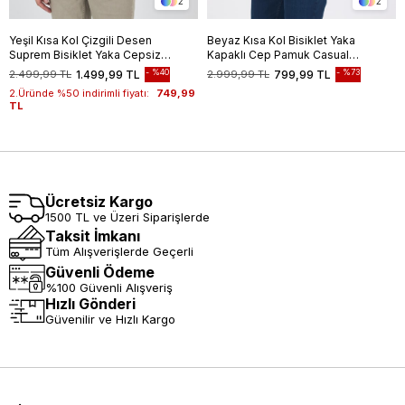
2
2
Yeşil Kısa Kol Çizgili Desen
Beyaz Kısa Kol Bisiklet Yaka
Suprem Bisiklet Yaka Cepsiz
Kapaklı Cep Pamuk Casual
Slim Fit Tişört 1011250106
Oversize Tişört 1011250131
%40
%73
2.499,99 TL
1.499,99 TL
2.999,99 TL
799,99 TL
2.Üründe %50 indirimli fiyatı:
749,99
TL
Ücretsiz Kargo
1500 TL ve Üzeri Siparişlerde
Taksit İmkanı
Tüm Alışverişlerde Geçerli
Güvenli Ödeme
%100 Güvenli Alışveriş
Hızlı Gönderi
Güvenilir ve Hızlı Kargo