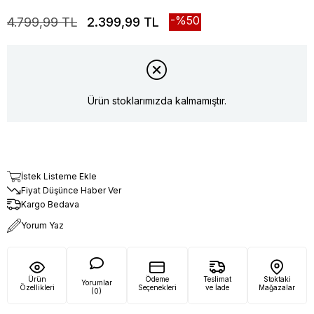
50
4.799,99 TL
2.399,99 TL
Ürün stoklarımızda kalmamıştır.
İstek Listeme Ekle
Fiyat Düşünce Haber Ver
Kargo Bedava
Yorum Yaz
Ürün
Ödeme
Teslimat
Stoktaki
Yorumlar
Özellikleri
Seçenekleri
ve İade
Mağazalar
(0)