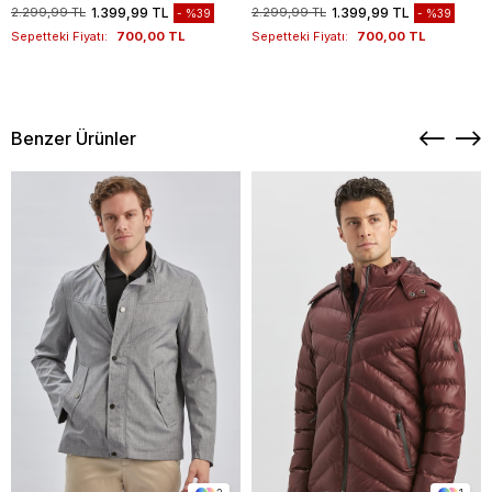
1012260151
Kazak 1012260151
2.299,99 TL
1.399,99 TL
2.299,99 TL
1.399,99 TL
%39
%39
Sepetteki Fiyatı:
700,00 TL
Sepetteki Fiyatı:
700,00 TL
Benzer Ürünler