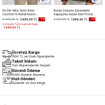
2
1
Gri Dik Yaka Yarım Astar
Bordo Dolumlu Çıkarılabilir
Comfort Fit Rahat Kesim
Kapüşonlu Astarlı Slim Fit Dar
Casual Mont 1007240150
Kesim Casual Mont
%40
%68
6.499,99 TL
3.899,99 TL
6.299,99 TL
1.999,99 TL
1007245151
2.Üründe %50 indirimli fiyatı:
1.949,99 TL
Ücretsiz Kargo
1500 TL ve Üzeri Siparişlerde
Taksit İmkanı
Tüm Alışverişlerde Geçerli
Güvenli Ödeme
%100 Güvenli Alışveriş
Hızlı Gönderi
Güvenilir ve Hızlı Kargo