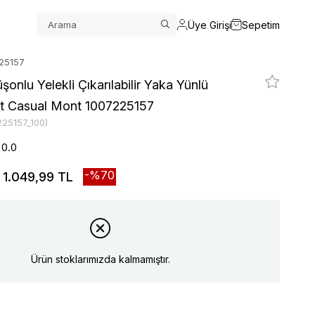
Üye Girişi
Sepetim
225157
onlu Yelekli Çıkarılabilir Yaka Yünlü
Fit Casual Mont 1007225157
225157_100)
0.0
70
1.049,99 TL
Ürün stoklarımızda kalmamıştır.