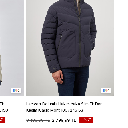
2
1
Fit
Lacivert Dolumlu Hakim Yaka Slim Fit Dar
Haki D
0150
Kesim Klasik Mont 1007245153
Kapito
Casua
40
%71
9.499,99 TL
2.799,99 TL
7.299