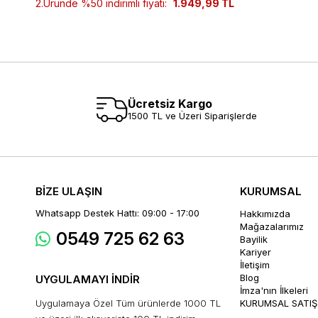
2.Üründe %50 indirimli fiyatı:
1.949,99 TL
Ücretsiz Kargo
1500 TL ve Üzeri Siparişlerde
BİZE ULAŞIN
KURUMSAL
Whatsapp Destek Hattı: 09:00 - 17:00
Hakkımızda
Mağazalarımız
0549 725 62 63
Bayilik
Kariyer
İletişim
Blog
UYGULAMAYI İNDİR
İmza'nın İlkeleri
Uygulamaya Özel Tüm ürünlerde 1000 TL
KURUMSAL SATIŞ