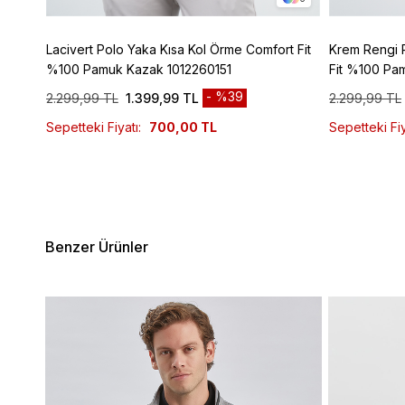
z
Lacivert Polo Yaka Kısa Kol Örme Comfort Fit
Krem Rengi 
%100 Pamuk Kazak 1012260151
Fit %100 Pa
%39
2.299,99 TL
1.399,99 TL
2.299,99 TL
Sepetteki Fiyatı:
700,00 TL
Sepetteki Fiy
Benzer Ürünler