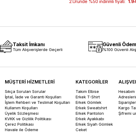
2.Üründe %50 indirimli fiyatı:
1.9
Taksit İmkanı
Güvenli Öde
Tüm Alışverişlerde Geçerli
%100 Güvenli Alış
MÜŞTERİ HİZMETLERİ
KATEGORİLER
ALIŞVE
Sıkça Sorulan Sorular
Takım Elbise
Hesabım
İptal, İade ve Garanti Koşulları
Erkek T-Shirt
Adresler
İşlem Rehberi ve Teslimat Koşulları
Erkek Gömlek
Siparişle
Kullanım Koşulları
Erkek Sweatshirt
Kargo Ta
Üyelik Sözleşmesi
Erkek Pantolon
Şifremi 
KVKK ve Gizlilik Politikası
Erkek Ayakkabı
Çerez Politikası
Erkek Siyah Gömlek
Havale ile Ödeme
Ceket