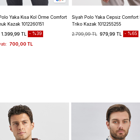
Polo Yaka Kısa Kol Örme Comfort
Siyah Polo Yaka Cepsiz Comfort F
muk Kazak 1012260151
Triko Kazak 1012255255
%39
%65
1.399,99 TL
2.799,99 TL
979,99 TL
atı:
700,00 TL