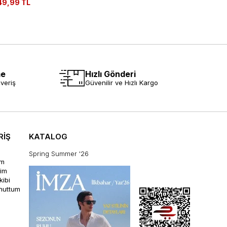
49,99 TL
me
Hızlı Gönderi
veriş
Güvenilir ve Hızlı Kargo
RİŞ
KATALOG
Spring Summer '26
im
rim
kibi
unuttum