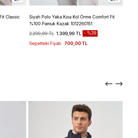
it Classic
Siyah Polo Yaka Kısa Kol Örme Comfort Fit
Bordo
%100 Pamuk Kazak 1012260151
%100 
%39
2.299,99 TL
1.399,99 TL
2.299
Sepetteki Fiyatı:
700,00 TL
Sepett