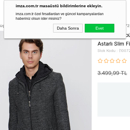
imza.com.tr masaüstü bildirimlerine ekleyin.
imza.com.tr özel fırsatlardan ve güncel kampanyalardan
haberiniz olsun ister misiniz?
şonlu Yelekli Çıkarılabilir Yaka Yünlü Astarlı Slim Fit Casual Mont 1007
Daha Sonra
Evet
Gri Kaşe Kapüş
Astarlı Slim 
Stok Kodu
(1007
3.499,99 TL