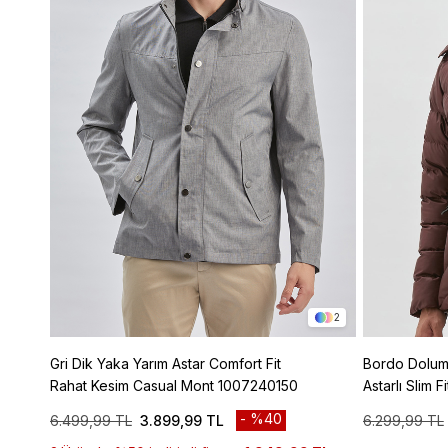
2
Gri Dik Yaka Yarım Astar Comfort Fit
Bordo Doluml
Rahat Kesim Casual Mont 1007240150
Astarlı Slim 
1007245151
%40
6.499,99 TL
3.899,99 TL
6.299,99 TL