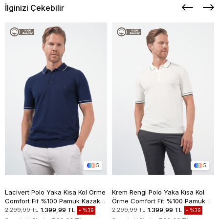
İlginizi Çekebilir
5
5
Lacivert Polo Yaka Kısa Kol Örme
Krem Rengi Polo Yaka Kısa Kol
Comfort Fit %100 Pamuk Kazak
Örme Comfort Fit %100 Pamuk
1012260151
Kazak 1012260151
2.299,99 TL
1.399,99 TL
2.299,99 TL
1.399,99 TL
%39
%39