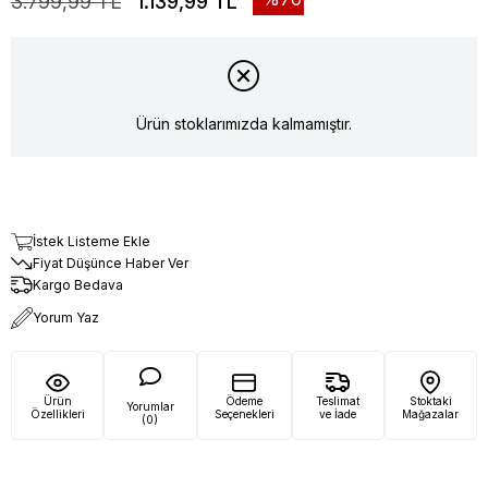
3.799,99 TL
1.139,99 TL
Ürün stoklarımızda kalmamıştır.
İstek Listeme Ekle
Fiyat Düşünce Haber Ver
Kargo Bedava
Yorum Yaz
Ürün
Ödeme
Teslimat
Stoktaki
Yorumlar
Özellikleri
Seçenekleri
ve İade
Mağazalar
(0)