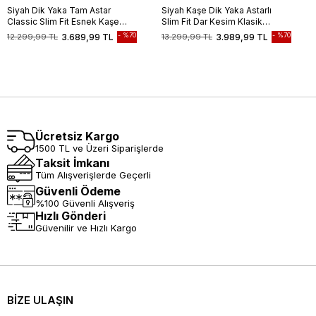
Siyah Dik Yaka Tam Astar
Siyah Kaşe Dik Yaka Astarlı
Classic Slim Fit Esnek Kaşe
Slim Fit Dar Kesim Klasik
Kaban 1008255150
Kaban
%70
%70
12.299,99 TL
3.689,99 TL
13.299,99 TL
3.989,99 TL
Ücretsiz Kargo
1500 TL ve Üzeri Siparişlerde
Taksit İmkanı
Tüm Alışverişlerde Geçerli
Güvenli Ödeme
%100 Güvenli Alışveriş
Hızlı Gönderi
Güvenilir ve Hızlı Kargo
BİZE ULAŞIN