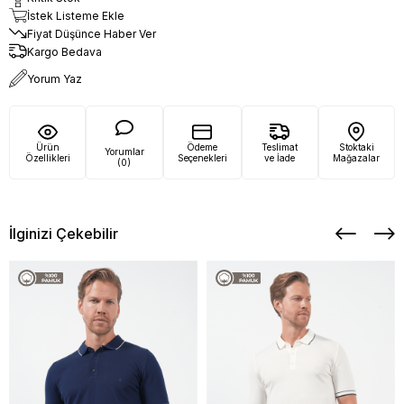
İstek Listeme Ekle
Fiyat Düşünce Haber Ver
Kargo Bedava
Yorum Yaz
Ürün
Ödeme
Teslimat
Stoktaki
Yorumlar
Özellikleri
Seçenekleri
ve İade
Mağazalar
(0)
İlginizi Çekebilir