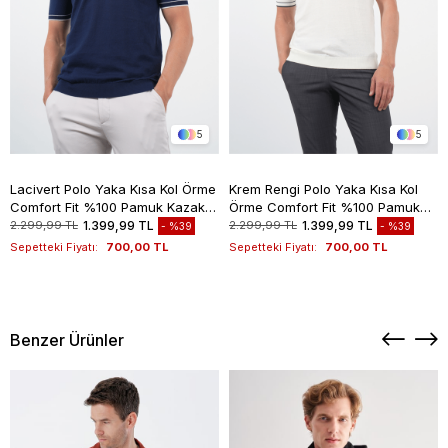
5
5
Lacivert Polo Yaka Kısa Kol Örme
Krem Rengi Polo Yaka Kısa Kol
Comfort Fit %100 Pamuk Kazak
Örme Comfort Fit %100 Pamuk
1012260151
Kazak 1012260151
2.299,99 TL
1.399,99 TL
2.299,99 TL
1.399,99 TL
%39
%39
Sepetteki Fiyatı:
700,00 TL
Sepetteki Fiyatı:
700,00 TL
Benzer Ürünler