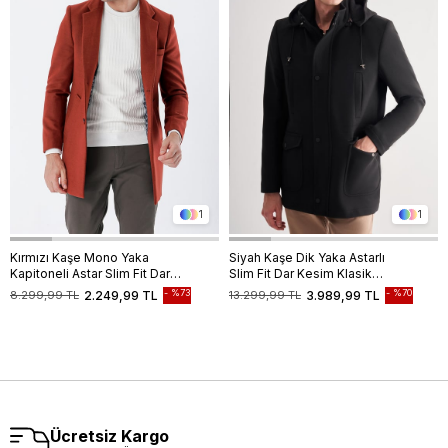
1
1
Kırmızı Kaşe Mono Yaka
Siyah Kaşe Dik Yaka Astarlı
Kapitoneli Astar Slim Fit Dar
Slim Fit Dar Kesim Klasik
Kesim Klasik Kaban
Kaban
%73
%70
8.299,99 TL
2.249,99 TL
13.299,99 TL
3.989,99 TL
1008235171
Ücretsiz Kargo