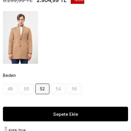
8.299,99 TL
2.904,99 TL
Beden
48
50
52
54
56
Kritik Stok