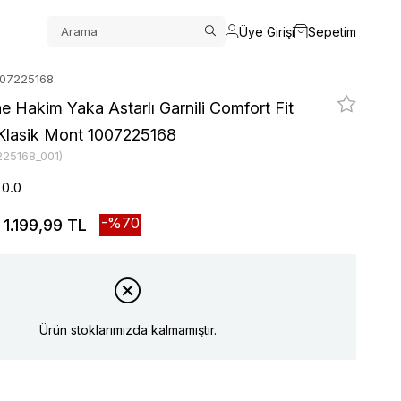
Üye Girişi
Sepetim
1007225168
e Hakim Yaka Astarlı Garnili Comfort Fit
Klasik Mont 1007225168
225168_001)
0.0
70
1.199,99 TL
Ürün stoklarımızda kalmamıştır.