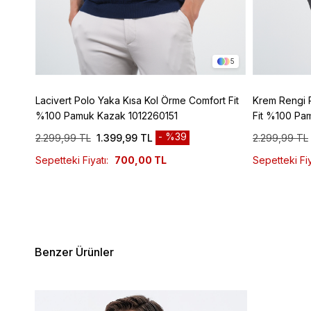
2
5
z
Lacivert Polo Yaka Kısa Kol Örme Comfort Fit
Krem Rengi 
%100 Pamuk Kazak 1012260151
Fit %100 Pa
%39
2.299,99 TL
1.399,99 TL
2.299,99 TL
Sepetteki Fiyatı:
700,00 TL
Sepetteki Fiy
Benzer Ürünler