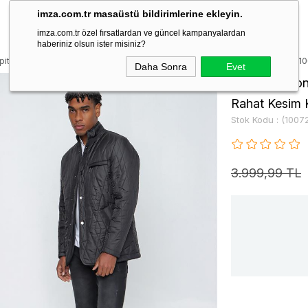
imza.com.tr masaüstü bildirimlerine ekleyin.
imza.com.tr özel fırsatlardan ve güncel kampanyalardan
haberiniz olsun ister misiniz?
pitone Hakim Yaka Astarlı Garnili Comfort Fit Rahat Kesim Klasik Mont 
Daha Sonra
Evet
Siyah Kapiton
Rahat Kesim 
Stok Kodu
(1007
3.999,99 TL