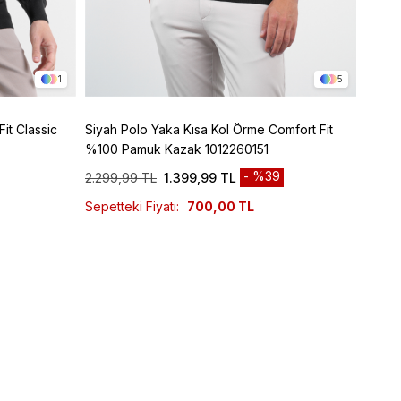
1
5
it Classic
Siyah Polo Yaka Kısa Kol Örme Comfort Fit
Bordo
%100 Pamuk Kazak 1012260151
%100 
%39
2.299,99 TL
1.399,99 TL
2.299
Sepetteki Fiyatı:
700,00 TL
Sepett