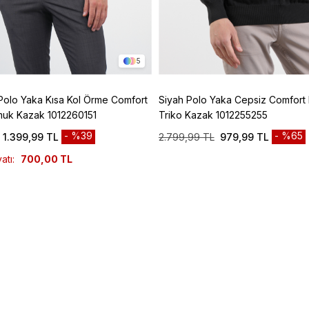
5
Polo Yaka Kısa Kol Örme Comfort
Siyah Polo Yaka Cepsiz Comfort F
muk Kazak 1012260151
Triko Kazak 1012255255
%39
%65
1.399,99 TL
2.799,99 TL
979,99 TL
atı:
700,00 TL