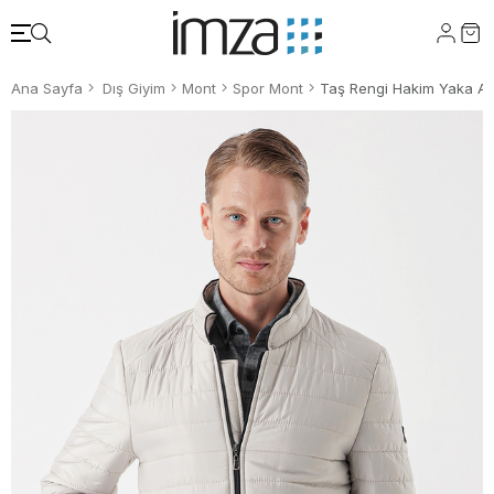
Ana Sayfa
Dış Giyim
Mont
Spor Mont