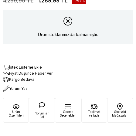
4.299,99 TL
1.289,99 TL
Ürün stoklarımızda kalmamıştır.
İstek Listeme Ekle
Fiyat Düşünce Haber Ver
Kargo Bedava
Yorum Yaz
Ürün
Ödeme
Teslimat
Stoktaki
Yorumlar
Özellikleri
Seçenekleri
ve İade
Mağazalar
(0)