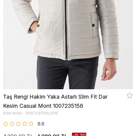
Taş Rengi Hakim Yaka Astarlı Slim Fit Dar
Kesim Casual Mont 1007235156
Stok Kodu
(1007235156_610)
0.0
70