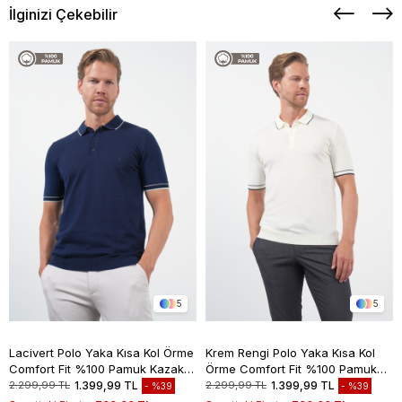
İlginizi Çekebilir
5
5
Lacivert Polo Yaka Kısa Kol Örme
Krem Rengi Polo Yaka Kısa Kol
Comfort Fit %100 Pamuk Kazak
Örme Comfort Fit %100 Pamuk
1012260151
Kazak 1012260151
2.299,99 TL
1.399,99 TL
2.299,99 TL
1.399,99 TL
%39
%39