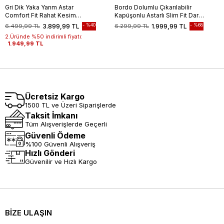
Gri Dik Yaka Yarım Astar
Bordo Dolumlu Çıkarılabilir
Comfort Fit Rahat Kesim
Kapüşonlu Astarlı Slim Fit Dar
Casual Mont 1007240150
Kesim Casual Mont
%40
%68
6.499,99 TL
3.899,99 TL
6.299,99 TL
1.999,99 TL
1007245151
2.Üründe %50 indirimli fiyatı:
1.949,99 TL
Ücretsiz Kargo
1500 TL ve Üzeri Siparişlerde
Taksit İmkanı
Tüm Alışverişlerde Geçerli
Güvenli Ödeme
%100 Güvenli Alışveriş
Hızlı Gönderi
Güvenilir ve Hızlı Kargo
BİZE ULAŞIN