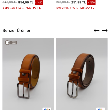
949,99 TL
854,99 TL
279,99 TL
251,99 TL
%10
%10
Sepetteki Fiyatı:
427,50 TL
Sepetteki Fiyatı:
126,00 TL
Benzer Ürünler
1
1