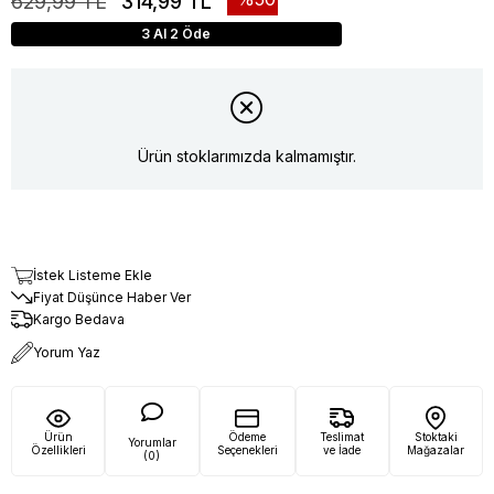
629,99 TL
314,99 TL
3 Al 2 Öde
Ürün stoklarımızda kalmamıştır.
İstek Listeme Ekle
Fiyat Düşünce Haber Ver
Kargo Bedava
Yorum Yaz
Ürün
Ödeme
Teslimat
Stoktaki
Yorumlar
Özellikleri
Seçenekleri
ve İade
Mağazalar
(0)