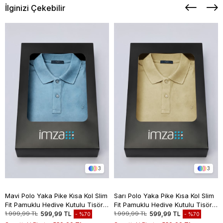
İlginizi Çekebilir
3
3
Mavi Polo Yaka Pike Kısa Kol Slim
Sarı Polo Yaka Pike Kısa Kol Slim
Fit Pamuklu Hediye Kutulu Tişört
Fit Pamuklu Hediye Kutulu Tişört
1011260169
1011260169
1.999,99 TL
599,99 TL
1.999,99 TL
599,99 TL
%70
%70