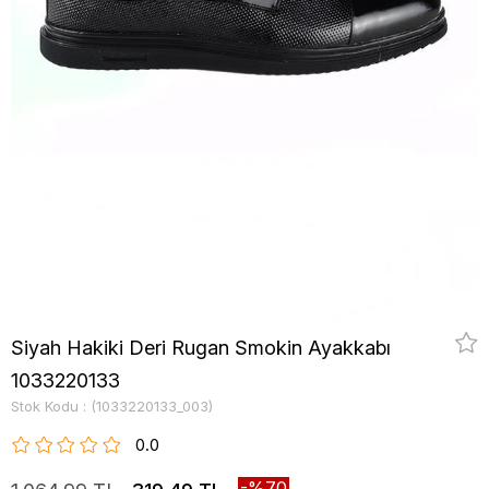
Siyah Hakiki Deri Rugan Smokin Ayakkabı
1033220133
Stok Kodu
(1033220133_003)
0.0
70