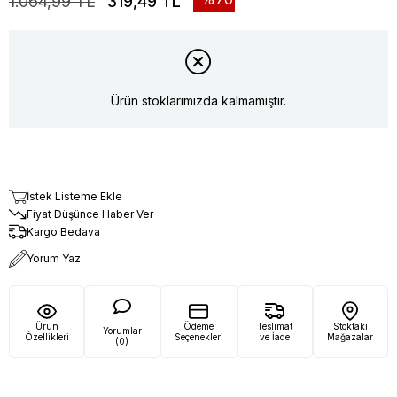
1.064,99 TL
319,49 TL
Ürün stoklarımızda kalmamıştır.
İstek Listeme Ekle
Fiyat Düşünce Haber Ver
Kargo Bedava
Yorum Yaz
Ürün
Ödeme
Teslimat
Stoktaki
Yorumlar
Özellikleri
Seçenekleri
ve İade
Mağazalar
(0)