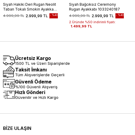
Siyah Hakiki Deri Rugan Neolit
Siyah Bağcıksız Ceremony
Taban Tokalı Smokin Ayakkabı
Rugan Ayakkabı 1033240187
1033235125
%40
%40
4.999,99 TL
2.999,99 TL
4.999,99 TL
2.999,99 TL
2.Üründe %50 indirimli fiyatı:
1.499,99 TL
Ücretsiz Kargo
1500 TL ve Üzeri Siparişlerde
Taksit İmkanı
Tüm Alışverişlerde Geçerli
Güvenli Ödeme
%100 Güvenli Alışveriş
Hızlı Gönderi
Güvenilir ve Hızlı Kargo
BİZE ULAŞIN