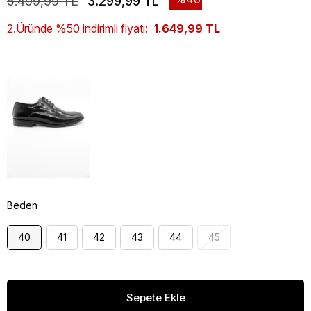
5.499,99 TL
3.299,99 TL
2.Üründe %50 indirimli fiyatı:
1.649,99 TL
Beden
40
41
42
43
44
45