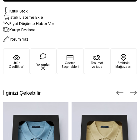
Kritik Stok
İstek Listeme Ekle
Fiyat Düşünce Haber Ver
Kargo Bedava
Yorum Yaz
Ürün
Ödeme
Teslimat
Stoktaki
Yorumlar
Özellikleri
Seçenekleri
ve İade
Mağazalar
(0)
İlginizi Çekebilir