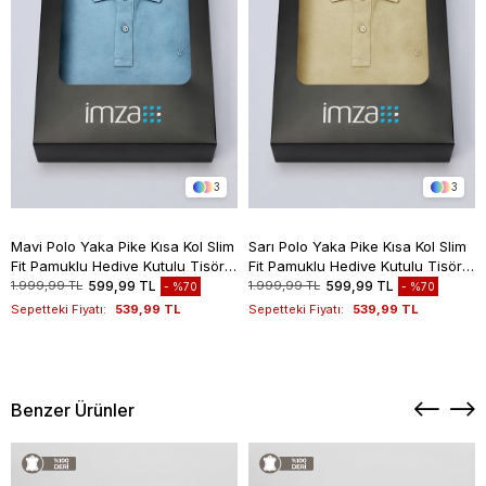
3
3
Mavi Polo Yaka Pike Kısa Kol Slim
Sarı Polo Yaka Pike Kısa Kol Slim
Fit Pamuklu Hediye Kutulu Tişört
Fit Pamuklu Hediye Kutulu Tişört
1011260169
1011260169
1.999,99 TL
599,99 TL
1.999,99 TL
599,99 TL
%70
%70
Sepetteki Fiyatı:
539,99 TL
Sepetteki Fiyatı:
539,99 TL
Benzer Ürünler