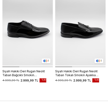
1
1
Siyah Hakiki Deri Rugan Neolit
Siyah Hakiki Deri Rugan Neolit
Taban Bağcıklı Smokin
Taban Tokalı Smokin Ayakkabı
Ayakkabı 1033235127
1033235125
%40
%40
4.999,99 TL
2.999,99 TL
4.999,99 TL
2.999,99 TL