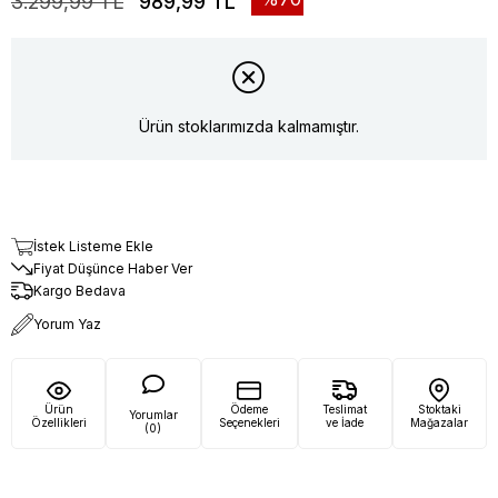
3.299,99 TL
989,99 TL
Ürün stoklarımızda kalmamıştır.
İstek Listeme Ekle
Fiyat Düşünce Haber Ver
Kargo Bedava
Yorum Yaz
Ürün
Ödeme
Teslimat
Stoktaki
Yorumlar
Özellikleri
Seçenekleri
ve İade
Mağazalar
(0)