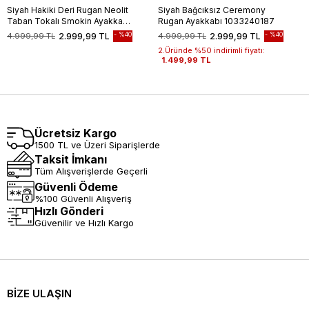
Siyah Hakiki Deri Rugan Neolit
Siyah Bağcıksız Ceremony
Taban Tokalı Smokin Ayakkabı
Rugan Ayakkabı 1033240187
1033235125
%40
%40
4.999,99 TL
2.999,99 TL
4.999,99 TL
2.999,99 TL
2.Üründe %50 indirimli fiyatı:
1.499,99 TL
Ücretsiz Kargo
1500 TL ve Üzeri Siparişlerde
Taksit İmkanı
Tüm Alışverişlerde Geçerli
Güvenli Ödeme
%100 Güvenli Alışveriş
Hızlı Gönderi
Güvenilir ve Hızlı Kargo
BİZE ULAŞIN