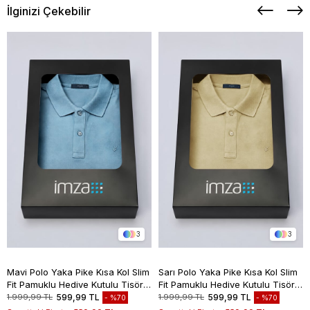
İlginizi Çekebilir
3
3
Mavi Polo Yaka Pike Kısa Kol Slim
Sarı Polo Yaka Pike Kısa Kol Slim
Fit Pamuklu Hediye Kutulu Tişört
Fit Pamuklu Hediye Kutulu Tişört
1011260169
1011260169
1.999,99 TL
599,99 TL
1.999,99 TL
599,99 TL
%70
%70