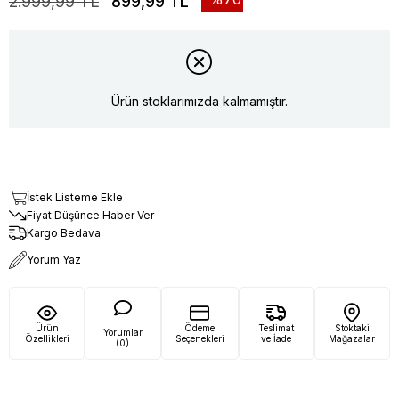
2.999,99 TL
899,99 TL
Ürün stoklarımızda kalmamıştır.
İstek Listeme Ekle
Fiyat Düşünce Haber Ver
Kargo Bedava
Yorum Yaz
Ürün
Ödeme
Teslimat
Stoktaki
Yorumlar
Özellikleri
Seçenekleri
ve İade
Mağazalar
(0)