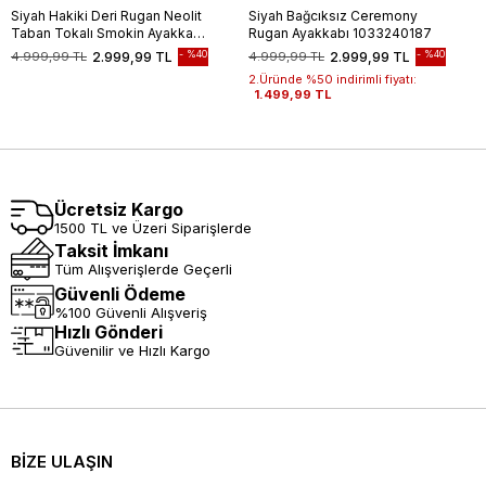
Siyah Hakiki Deri Rugan Neolit
Siyah Bağcıksız Ceremony
Taban Tokalı Smokin Ayakkabı
Rugan Ayakkabı 1033240187
1033235125
%40
%40
4.999,99 TL
2.999,99 TL
4.999,99 TL
2.999,99 TL
2.Üründe %50 indirimli fiyatı:
1.499,99 TL
Ücretsiz Kargo
1500 TL ve Üzeri Siparişlerde
Taksit İmkanı
Tüm Alışverişlerde Geçerli
Güvenli Ödeme
%100 Güvenli Alışveriş
Hızlı Gönderi
Güvenilir ve Hızlı Kargo
BİZE ULAŞIN