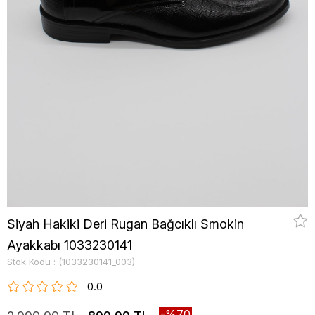
Siyah Hakiki Deri Rugan Bağcıklı Smokin
Ayakkabı 1033230141
Stok Kodu
(1033230141_003)
0.0
70