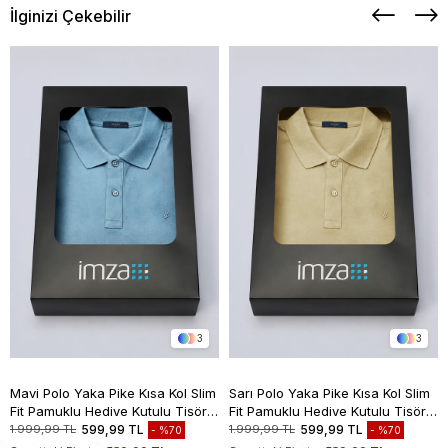
İlginizi Çekebilir
3
3
Mavi Polo Yaka Pike Kısa Kol Slim
Sarı Polo Yaka Pike Kısa Kol Slim
Fit Pamuklu Hediye Kutulu Tişört
Fit Pamuklu Hediye Kutulu Tişört
1011260169
1011260169
1.999,99 TL
599,99 TL
1.999,99 TL
599,99 TL
%70
%70