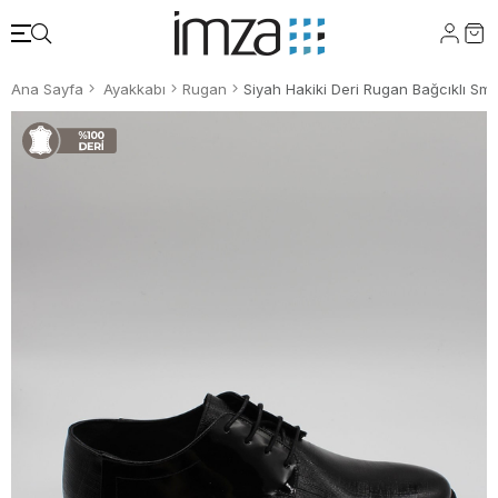
Ana Sayfa
Ayakkabı
Rugan