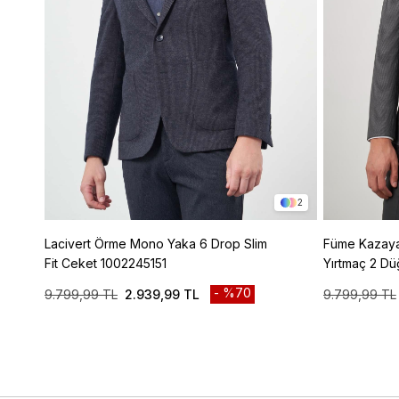
2
Lacivert Örme Mono Yaka 6 Drop Slim
Füme Kazayağı Desen Mono Yaka Çift
Fit Ceket 1002245151
Yırtmaç 2 Dü
Ceket 10022
%70
9.799,99 TL
2.939,99 TL
9.799,99 TL