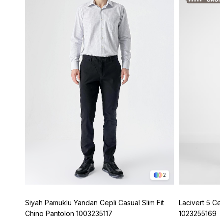
5
2
Siyah Pamuklu Yandan Cepli Casual Slim Fit
Lacivert 5 C
Chino Pantolon 1003235117
1023255169