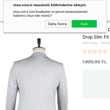
imza.com.tr masaüstü bildirimlerine ekleyin.
imza.com.tr özel fırsatlardan ve güncel kampanyalardan
haberiniz olsun ister misiniz?
Örme Mono Yaka Yarım Astar 6 Drop Slim Fit Dar Kesim Ceket 100222015
Daha Sonra
Evet
İndigo Mavi 
Drop Slim Fi
Stok Kodu
(1002
1.899,99 TL