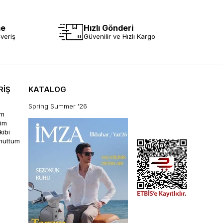
me
Hızlı Gönderi
veriş
Güvenilir ve Hızlı Kargo
RİŞ
KATALOG
Spring Summer '26
im
rim
kibi
unuttum