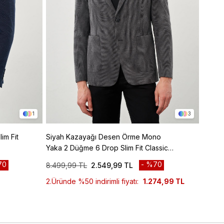
1
3
Siyah Kazayağı Desen Örme Mono
Vizon
Yaka 2 Düğme 6 Drop Slim Fit Classic
Yaka 2
Ceket 1002245166
Ceket
70
%70
8.499,99 TL
2.549,99 TL
8.499
2.Üründe %50 indirimli fiyatı:
1.274,99 TL
2.Ürün