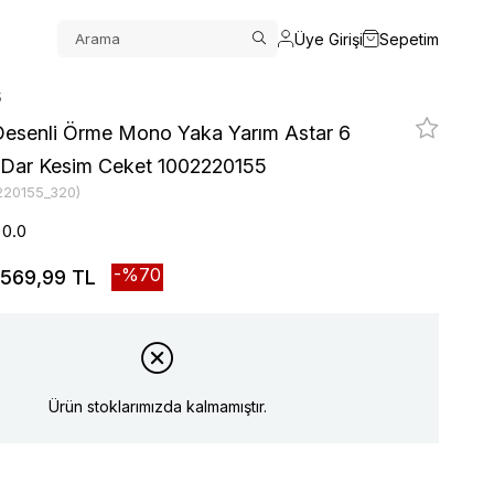
Üye Girişi
Sepetim
5
Desenli Örme Mono Yaka Yarım Astar 6
t Dar Kesim Ceket 1002220155
220155_320)
0.0
70
569,99 TL
Ürün stoklarımızda kalmamıştır.