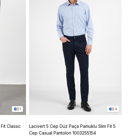
1
4
Fit Classic
Lacivert 5 Cep Düz Paça Pamuklu Slim Fit 5
Bej Y
Cep Casual Pantolon 1003255154
1003