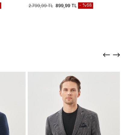
%68
2.799,99 TL
899,99 TL
4.799
Sepett