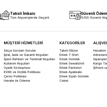
Taksit İmkanı
Güvenli Öde
Tüm Alışverişlerde Geçerli
%100 Güvenli Alış
MÜŞTERİ HİZMETLERİ
KATEGORİLER
ALIŞVE
Sıkça Sorulan Sorular
Takım Elbise
Hesabım
İptal, İade ve Garanti Koşulları
Erkek T-Shirt
Adresler
İşlem Rehberi ve Teslimat Koşulları
Erkek Gömlek
Siparişle
Kullanım Koşulları
Erkek Sweatshirt
Kargo Ta
Üyelik Sözleşmesi
Erkek Pantolon
Şifremi 
KVKK ve Gizlilik Politikası
Erkek Ayakkabı
Çerez Politikası
Erkek Siyah Gömlek
Havale ile Ödeme
Ceket