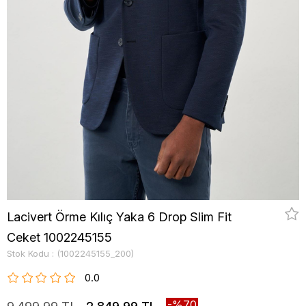
Lacivert Örme Kılıç Yaka 6 Drop Slim Fit
Ceket 1002245155
Stok Kodu
(1002245155_200)
0.0
70