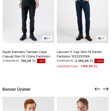
2
2
Siyah Pamuklu Yandan Cepli
Lacivert 5 Cep Slim Fit Denim
Casual Slim Fit Chino Pantolon
Pantolon 1023255169
1003235117
2.799,99 TL
799,99 TL
3.999,99 TL
2.399,99 TL
%71
%40
Sepetteki Fiyatı:
1.199,99 TL
Benzer Ürünler