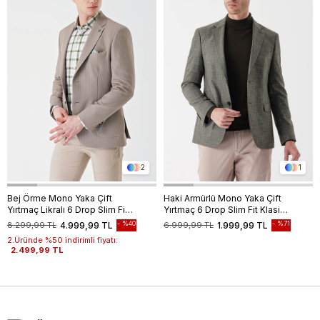
2
1
Bej Örme Mono Yaka Çift
Haki Armürlü Mono Yaka Çift
Yırtmaç Likralı 6 Drop Slim Fit
Yırtmaç 6 Drop Slim Fit Klasik
Dar Kesim Klasik Ceket
Ceket 1002235133
%40
%71
8.299,99 TL
4.999,99 TL
6.999,99 TL
1.999,99 TL
1002240138
2.Üründe %50 indirimli fiyatı:
2.499,99 TL