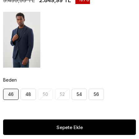
9.499,99 TL
2.849,99 TL
Beden
46
48
50
52
54
56