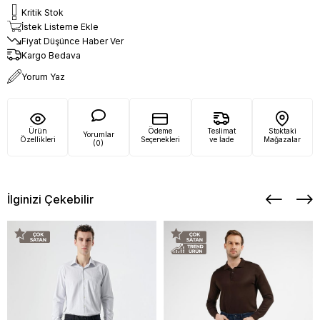
Kritik Stok
İstek Listeme Ekle
Fiyat Düşünce Haber Ver
Kargo Bedava
Yorum Yaz
Ürün
Ödeme
Teslimat
Stoktaki
Yorumlar
Özellikleri
Seçenekleri
ve İade
Mağazalar
(0)
İlginizi Çekebilir