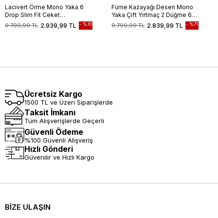
Lacivert Örme Mono Yaka 6
Füme Kazayağı Desen Mono
Drop Slim Fit Ceket
Yaka Çift Yırtmaç 2 Düğme 6
1002245151
Drop Slim Fit Classic Ceket
%70
%71
9.799,99 TL
2.939,99 TL
9.799,99 TL
2.839,99 TL
1002245106
Ücretsiz Kargo
1500 TL ve Üzeri Siparişlerde
Taksit İmkanı
Tüm Alışverişlerde Geçerli
Güvenli Ödeme
%100 Güvenli Alışveriş
Hızlı Gönderi
Güvenilir ve Hızlı Kargo
BİZE ULAŞIN