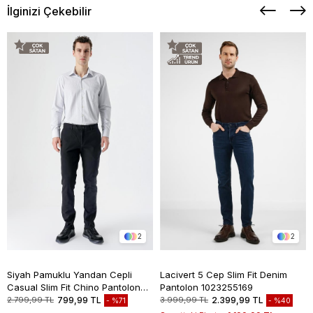
İlginizi Çekebilir
2
2
Siyah Pamuklu Yandan Cepli
Lacivert 5 Cep Slim Fit Denim
Casual Slim Fit Chino Pantolon
Pantolon 1023255169
1003235117
2.799,99 TL
799,99 TL
3.999,99 TL
2.399,99 TL
%71
%40