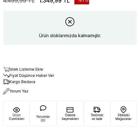
4.499,99 TL
1.349,99 TL
Ürün stoklarımızda kalmamıştır.
İstek Listeme Ekle
Fiyat Düşünce Haber Ver
Kargo Bedava
Yorum Yaz
Ürün
Ödeme
Teslimat
Stoktaki
Yorumlar
Özellikleri
Seçenekleri
ve İade
Mağazalar
(0)